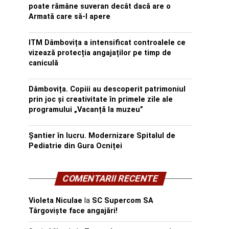
poate rămâne suveran decât dacă are o
Armată care să-l apere
ITM Dâmbovița a intensificat controalele ce
vizează protecția angajaților pe timp de
caniculă
Dâmbovița. Copiii au descoperit patrimoniul
prin joc și creativitate în primele zile ale
programului „Vacanță la muzeu”
Șantier în lucru. Modernizare Spitalul de
Pediatrie din Gura Ocniței
COMENTARII RECENTE
Violeta Niculae
la
SC Supercom SA
Târgoviște face angajări!