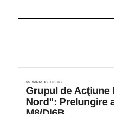
ACTUALITATE
6 ani ago
Grupul de Acţiune 
Nord”: Prelungire a
M8/DI6B