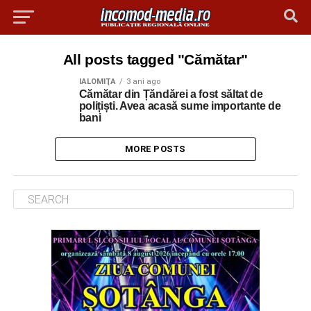
All posts tagged "Cămătar"
IALOMIŢA
3 ani ago
Cămătar din Țăndărei a fost săltat de
polițiști. Avea acasă sume importante de
bani
MORE POSTS