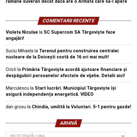
rămâne suveran decât dacă are o Armată care să-l apere
COMENTARII RECENTE
Violeta Niculae
la
SC Supercom SA Târgoviște face
angajări!
Suciu Mihaela
la
Terenul pentru construirea centralei
nucleare de la Doicești costă de 16 ori mai mult!
Cristi
la
Primăria Târgoviște acordă ajutoare financiare și
despăgubiri persoanelor afectate de vijelie. Detalii aici!
Marculescu
la
Start lucrări. Municipiul Târgoviște își
asigură independența energetică. VIDEO
dan grosu
la
Chindia, umilită la Voluntari. 5-1 pentru gazde!
ARHIVĂ
Arhivă