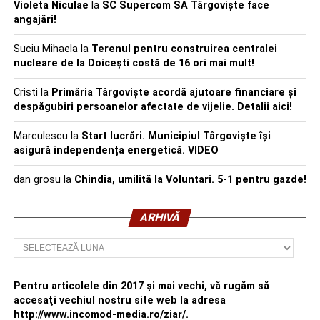
Violeta Niculae
la
SC Supercom SA Târgoviște face
angajări!
Suciu Mihaela
la
Terenul pentru construirea centralei
nucleare de la Doicești costă de 16 ori mai mult!
Cristi
la
Primăria Târgoviște acordă ajutoare financiare și
despăgubiri persoanelor afectate de vijelie. Detalii aici!
Marculescu
la
Start lucrări. Municipiul Târgoviște își
asigură independența energetică. VIDEO
dan grosu
la
Chindia, umilită la Voluntari. 5-1 pentru gazde!
ARHIVĂ
Arhivă
Pentru articolele din 2017 şi mai vechi, vă rugăm să
accesaţi vechiul nostru site web la adresa
http://www.incomod-media.ro/ziar/.