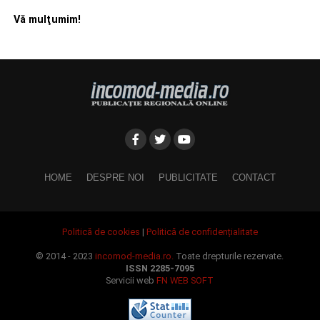
Vă mulţumim!
HOME
DESPRE NOI
PUBLICITATE
CONTACT
Politică de cookies
|
Politică de confidențialitate
© 2014 - 2023
incomod-media.ro.
Toate drepturile rezervate.
ISSN 2285-7095
Servicii web
FN WEB SOFT