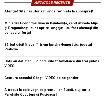
ARTICOLE RECENTE
Atenție! Site neautorizat vinde rovinieta la suprapreț!
Ministrul Economiei vine în Dâmbovița, când uzinele Mija
și Dragomirești sunt oprite. Angajații au fost chemați din
concediul forțat
Bărbat găsit înecat într-un lac din Homorâciu, județul
Prahova
Hoții au dat atacul în parcurile fotovoltaice din trei județe!
VIDEO
Centura orașului Găești. VIDEO de pe șantier
A trecut la cele veșnice preotul Ion Butcă, slujitor la
Parohiile Cucuteni și Pucioasa I