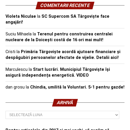
COMENTARII RECENTE
Violeta Niculae
la
SC Supercom SA Târgoviște face
angajări!
Suciu Mihaela
la
Terenul pentru construirea centralei
nucleare de la Doicești costă de 16 ori mai mult!
Cristi
la
Primăria Târgoviște acordă ajutoare financiare și
despăgubiri persoanelor afectate de vijelie. Detalii aici!
Marculescu
la
Start lucrări. Municipiul Târgoviște își
asigură independența energetică. VIDEO
dan grosu
la
Chindia, umilită la Voluntari. 5-1 pentru gazde!
ARHIVĂ
Arhivă