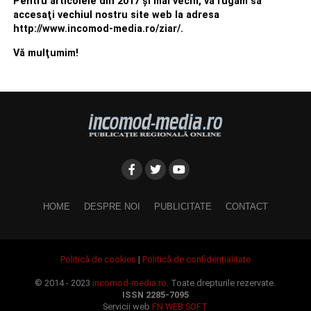
Pentru articolele din 2017 şi mai vechi, vă rugăm să
accesaţi vechiul nostru site web la adresa
http://www.incomod-media.ro/ziar/.
Vă mulţumim!
HOME
DESPRE NOI
PUBLICITATE
CONTACT
Politică de cookies
|
Politică de confidențialitate
© 2014 - 2023
incomod-media.ro.
Toate drepturile rezervate.
ISSN 2285-7095
Servicii web
FN WEB SOFT