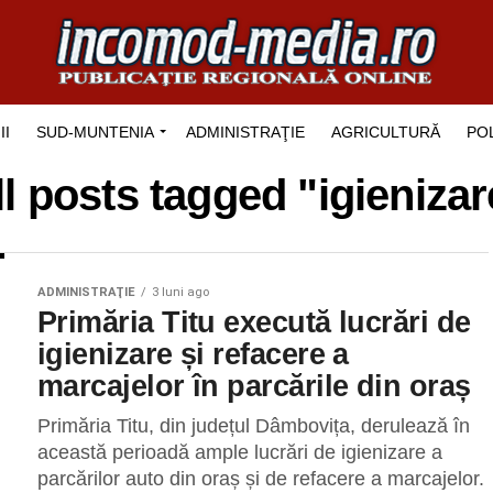
II
SUD-MUNTENIA
ADMINISTRAŢIE
AGRICULTURĂ
POL
ll posts tagged "igienizar
ADMINISTRAŢIE
3 luni ago
Primăria Titu execută lucrări de
igienizare și refacere a
marcajelor în parcările din oraș
Primăria Titu, din județul Dâmbovița, derulează în
această perioadă ample lucrări de igienizare a
parcărilor auto din oraș și de refacere a marcajelor.