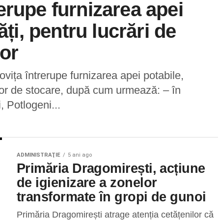
erupe furnizarea apei
ăți, pentru lucrări de
lor
ța întrerupe furnizarea apei potabile,
elor de stocare, după cum urmează: – în
, Potlogeni...
ADMINISTRAŢIE
5 ani ago
Primăria Dragomirești, acțiune
de igienizare a zonelor
transformate în gropi de gunoi
Primăria Dragomirești atrage atenția cetățenilor că