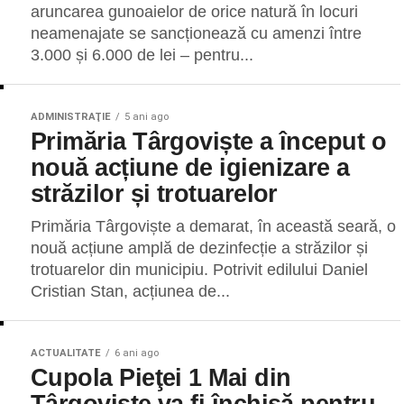
aruncarea gunoaielor de orice natură în locuri
neamenajate se sancționează cu amenzi între
3.000 și 6.000 de lei – pentru...
ADMINISTRAŢIE
5 ani ago
Primăria Târgoviște a început o
nouă acțiune de igienizare a
străzilor și trotuarelor
Primăria Târgoviște a demarat, în această seară, o
nouă acțiune amplă de dezinfecție a străzilor și
trotuarelor din municipiu. Potrivit edilului Daniel
Cristian Stan, acțiunea de...
ACTUALITATE
6 ani ago
Cupola Pieţei 1 Mai din
Târgovişte va fi închisă pentru