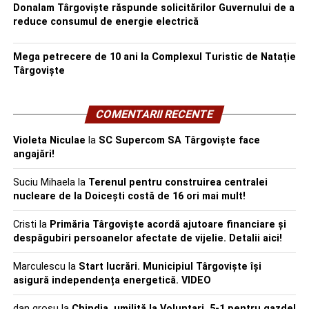
Donalam Târgoviște răspunde solicitărilor Guvernului de a
reduce consumul de energie electrică
Mega petrecere de 10 ani la Complexul Turistic de Natație
Târgoviște
COMENTARII RECENTE
Violeta Niculae
la
SC Supercom SA Târgoviște face
angajări!
Suciu Mihaela
la
Terenul pentru construirea centralei
nucleare de la Doicești costă de 16 ori mai mult!
Cristi
la
Primăria Târgoviște acordă ajutoare financiare și
despăgubiri persoanelor afectate de vijelie. Detalii aici!
Marculescu
la
Start lucrări. Municipiul Târgoviște își
asigură independența energetică. VIDEO
dan grosu
la
Chindia, umilită la Voluntari. 5-1 pentru gazde!