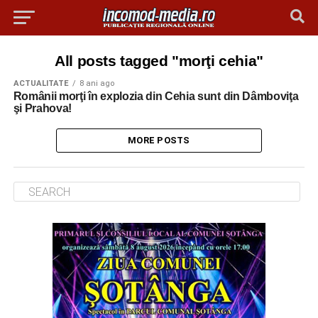
All posts tagged "morţi cehia"
ACTUALITATE
8 ani ago
Românii morţi în explozia din Cehia sunt din Dâmboviţa
şi Prahova!
MORE POSTS