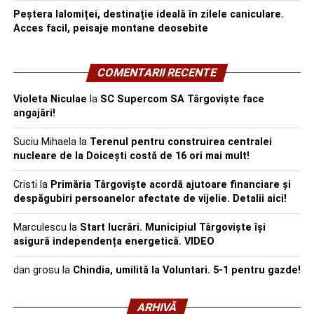
Peștera Ialomiței, destinație ideală în zilele caniculare.
Acces facil, peisaje montane deosebite
COMENTARII RECENTE
Violeta Niculae
la
SC Supercom SA Târgoviște face
angajări!
Suciu Mihaela
la
Terenul pentru construirea centralei
nucleare de la Doicești costă de 16 ori mai mult!
Cristi
la
Primăria Târgoviște acordă ajutoare financiare și
despăgubiri persoanelor afectate de vijelie. Detalii aici!
Marculescu
la
Start lucrări. Municipiul Târgoviște își
asigură independența energetică. VIDEO
dan grosu
la
Chindia, umilită la Voluntari. 5-1 pentru gazde!
ARHIVĂ