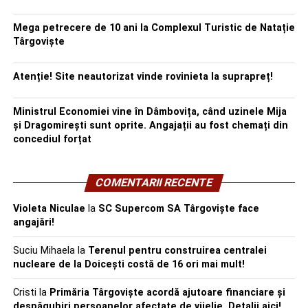
Mega petrecere de 10 ani la Complexul Turistic de Natație
Târgoviște
Atenție! Site neautorizat vinde rovinieta la suprapreț!
Ministrul Economiei vine în Dâmbovița, când uzinele Mija
și Dragomirești sunt oprite. Angajații au fost chemați din
concediul forțat
COMENTARII RECENTE
Violeta Niculae
la
SC Supercom SA Târgoviște face
angajări!
Suciu Mihaela
la
Terenul pentru construirea centralei
nucleare de la Doicești costă de 16 ori mai mult!
Cristi
la
Primăria Târgoviște acordă ajutoare financiare și
despăgubiri persoanelor afectate de vijelie. Detalii aici!