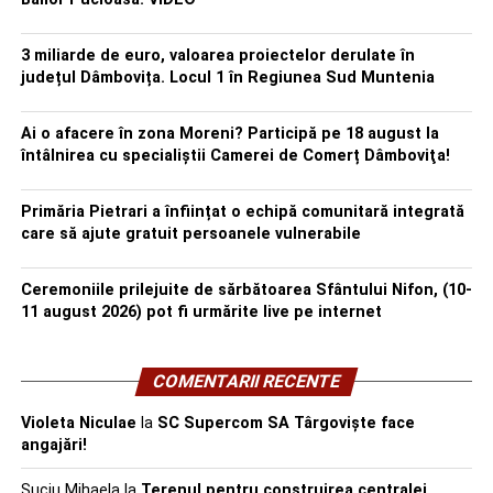
3 miliarde de euro, valoarea proiectelor derulate în
județul Dâmbovița. Locul 1 în Regiunea Sud Muntenia
Ai o afacere în zona Moreni? Participă pe 18 august la
întâlnirea cu specialiștii Camerei de Comerț Dâmboviţa!
Primăria Pietrari a înființat o echipă comunitară integrată
care să ajute gratuit persoanele vulnerabile
Ceremoniile prilejuite de sărbătoarea Sfântului Nifon, (10-
11 august 2026) pot fi urmărite live pe internet
COMENTARII RECENTE
Violeta Niculae
la
SC Supercom SA Târgoviște face
angajări!
Suciu Mihaela
la
Terenul pentru construirea centralei