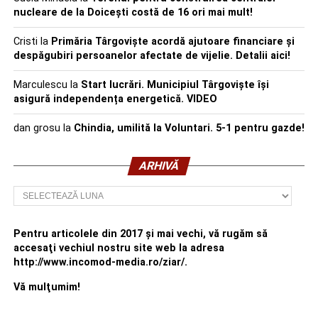
nucleare de la Doicești costă de 16 ori mai mult!
Cristi
la
Primăria Târgoviște acordă ajutoare financiare și
despăgubiri persoanelor afectate de vijelie. Detalii aici!
Marculescu
la
Start lucrări. Municipiul Târgoviște își
asigură independența energetică. VIDEO
dan grosu
la
Chindia, umilită la Voluntari. 5-1 pentru gazde!
ARHIVĂ
Arhivă
Pentru articolele din 2017 şi mai vechi, vă rugăm să
accesaţi vechiul nostru site web la adresa
http://www.incomod-media.ro/ziar/.
Vă mulţumim!