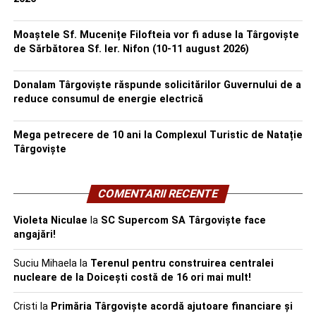
Moaștele Sf. Mucenițe Filofteia vor fi aduse la Târgoviște
de Sărbătorea Sf. Ier. Nifon (10-11 august 2026)
Donalam Târgoviște răspunde solicitărilor Guvernului de a
reduce consumul de energie electrică
Mega petrecere de 10 ani la Complexul Turistic de Natație
Târgoviște
COMENTARII RECENTE
Violeta Niculae
la
SC Supercom SA Târgoviște face
angajări!
Suciu Mihaela
la
Terenul pentru construirea centralei
nucleare de la Doicești costă de 16 ori mai mult!
Cristi
la
Primăria Târgoviște acordă ajutoare financiare și