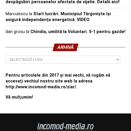
despăgubiri persoanelor afectate de vijelie. Detalii aici!
Marculescu
la
Start lucrări. Municipiul Târgoviște își
asigură independența energetică. VIDEO
dan grosu
la
Chindia, umilită la Voluntari. 5-1 pentru gazde!
ARHIVĂ
Arhivă
Pentru articolele din 2017 şi mai vechi, vă rugăm să
accesaţi vechiul nostru site web la adresa
http://www.incomod-media.ro/ziar/.
Vă mulţumim!