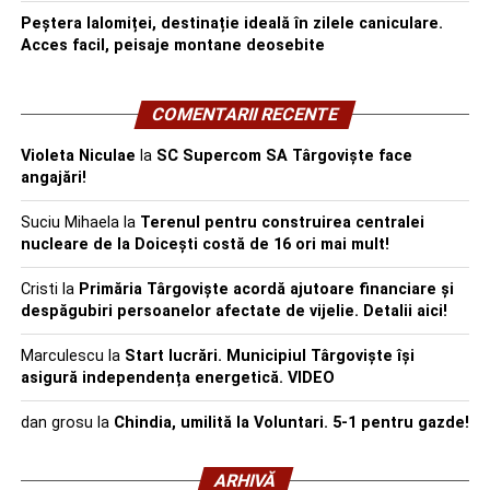
Peștera Ialomiței, destinație ideală în zilele caniculare.
Acces facil, peisaje montane deosebite
COMENTARII RECENTE
Violeta Niculae
la
SC Supercom SA Târgoviște face
angajări!
Suciu Mihaela
la
Terenul pentru construirea centralei
nucleare de la Doicești costă de 16 ori mai mult!
Cristi
la
Primăria Târgoviște acordă ajutoare financiare și
despăgubiri persoanelor afectate de vijelie. Detalii aici!
Marculescu
la
Start lucrări. Municipiul Târgoviște își
asigură independența energetică. VIDEO
dan grosu
la
Chindia, umilită la Voluntari. 5-1 pentru gazde!
ARHIVĂ