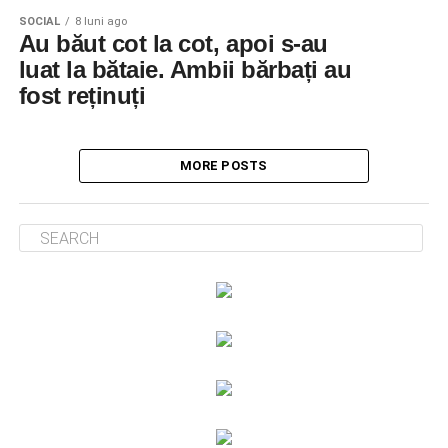
SOCIAL
8 luni ago
Au băut cot la cot, apoi s-au
luat la bătaie. Ambii bărbați au
fost reținuți
MORE POSTS