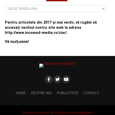
Arhivă
Pentru articolele din 2017 şi mai vechi, vă rugăm să
accesaţi vechiul nostru site web la adresa
http://www.incomod-media.ro/ziar/.
Vă mulţumim!
HOME
DESPRE NOI
PUBLICITATE
CONTACT
Politică de cookies
|
Politică de confidențialitate