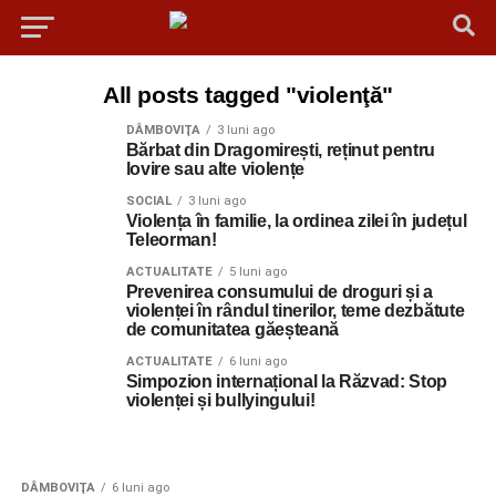
All posts tagged "violenţă"
DÂMBOVIŢA
3 luni ago
Bărbat din Dragomirești, reținut pentru
lovire sau alte violențe
SOCIAL
3 luni ago
Violența în familie, la ordinea zilei în județul
Teleorman!
ACTUALITATE
5 luni ago
Prevenirea consumului de droguri și a
violenței în rândul tinerilor, teme dezbătute
de comunitatea găeșteană
ACTUALITATE
6 luni ago
Simpozion internațional la Răzvad: Stop
violenței și bullyingului!
DÂMBOVIŢA
6 luni ago