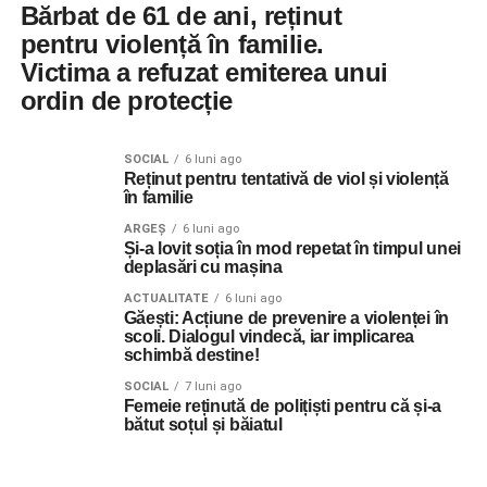
Bărbat de 61 de ani, reținut
pentru violență în familie.
Victima a refuzat emiterea unui
ordin de protecție
SOCIAL
6 luni ago
Reținut pentru tentativă de viol și violență
în familie
ARGEȘ
6 luni ago
Și-a lovit soția în mod repetat în timpul unei
deplasări cu mașina
ACTUALITATE
6 luni ago
Găești: Acțiune de prevenire a violenței în
scoli. Dialogul vindecă, iar implicarea
schimbă destine!
SOCIAL
7 luni ago
Femeie reținută de polițiști pentru că și-a
bătut soțul și băiatul