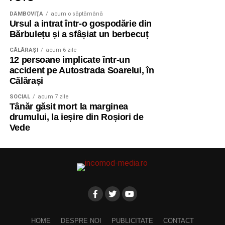
DÂMBOVIŢA
acum o săptămână
Ursul a intrat într-o gospodărie din
Bărbulețu și a sfâșiat un berbecuț
CĂLĂRAŞI
acum 6 zile
12 persoane implicate într-un
accident pe Autostrada Soarelui, în
Călărași
SOCIAL
acum 7 zile
Tânăr găsit mort la marginea
drumului, la ieșire din Roșiori de
Vede
HOME
DESPRE NOI
PUBLICITATE
CONTACT