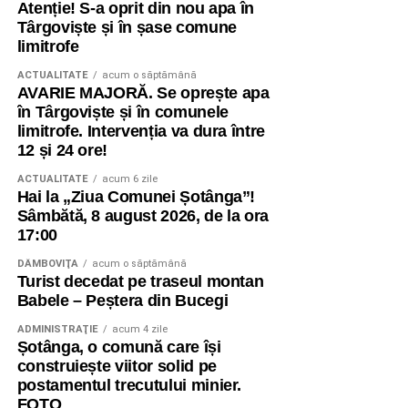
Atenție! S-a oprit din nou apa în
Târgoviște și în șase comune
limitrofe
ACTUALITATE
acum o săptămână
AVARIE MAJORĂ. Se oprește apa
în Târgoviște și în comunele
limitrofe. Intervenția va dura între
12 și 24 ore!
ACTUALITATE
acum 6 zile
Hai la „Ziua Comunei Șotânga”!
Sâmbătă, 8 august 2026, de la ora
17:00
DÂMBOVIŢA
acum o săptămână
Turist decedat pe traseul montan
Babele – Peștera din Bucegi
ADMINISTRAŢIE
acum 4 zile
Șotânga, o comună care își
construiește viitor solid pe
postamentul trecutului minier.
FOTO