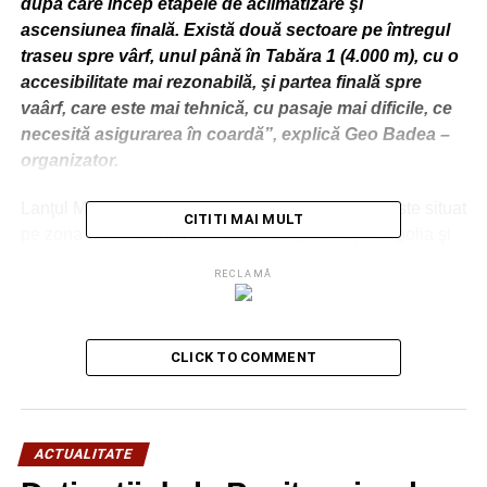
după care încep etapele de aclimatizare şi
ascensiunea finală. Există două sectoare pe întregul
traseu spre vârf, unul până în Tabăra 1 (4.000 m), cu o
accesibilitate mai rezonabilă, şi partea finală spre
vaârf, care este mai tehnică, cu pasaje mai dificile, ce
necesită asigurarea în coardă”, explică Geo Badea –
organizator.
Lanţul Munţilor Altai, cu o lungime de 2.100 km, este situat
CITITI MAI MULT
pe zona de frontieră între Kazahstan, Rusia, Mongolia şi
China, fiind împărţit în Altaiul Rusesc, Altaiul Mongol şi
RECLAMĂ
Altaiul Gobi.
RELATIONATE:
ACTUALITATE
BELUKHA
DÂMBOVIŢA
CLICK TO COMMENT
EXPEDIŢIE SIBERIA
URMATOAREA
Primăria Titu a obţinut 7,9 milioane de lei pentru
reabilitarea Liceului „IC Vissarion”
ACTUALITATE
NU RATAȚI