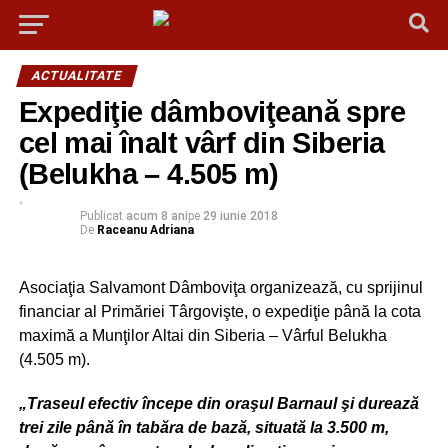
ACTUALITATE
Expediţie dâmboviţeană spre
cel mai înalt vârf din Siberia
(Belukha – 4.505 m)
Publicat
acum 8 ani
pe
29 iunie 2018
De
Raceanu Adriana
Asociaţia Salvamont Dâmboviţa organizează, cu sprijinul
financiar al Primăriei Târgovişte, o expediţie până la cota
maximă a Munţilor Altai din Siberia – Vârful Belukha
(4.505 m).
„Traseul efectiv începe din oraşul Barnaul şi durează
trei zile până în tabăra de bază, situată la 3.500 m,