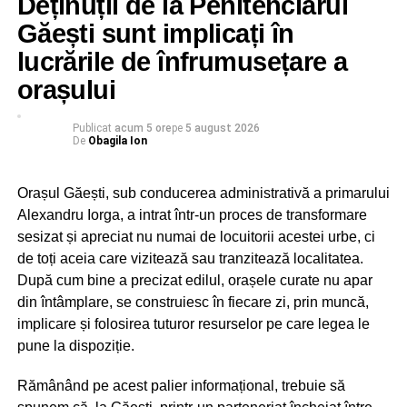
Deținuții de la Penitenciarul
Activitatea consilierilor judeţeni PNL este zero în
Găești sunt implicați în
Dâmboviţa, spune un deputat al partidului!
lucrările de înfrumusețare a
orașului
Publicat
acum 5 ore
pe
5 august 2026
De
Obagila Ion
Orașul Găești, sub conducerea administrativă a primarului
Alexandru Iorga, a intrat într-un proces de transformare
sesizat și apreciat nu numai de locuitorii acestei urbe, ci
de toți aceia care vizitează sau tranzitează localitatea.
După cum bine a precizat edilul, orașele curate nu apar
din întâmplare, se construiesc în fiecare zi, prin muncă,
implicare și folosirea tuturor resurselor pe care legea le
pune la dispoziție.
Rămânând pe acest palier informațional, trebuie să