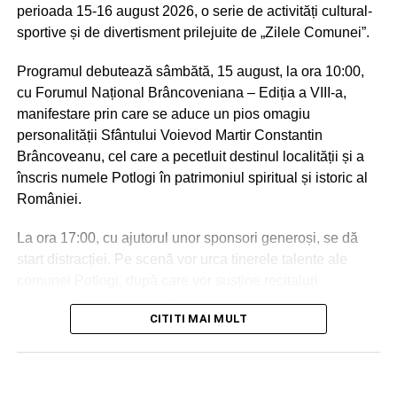
perioada 15-16 august 2026, o serie de activități cultural-
sportive și de divertisment prilejuite de „Zilele Comunei”.
Programul debutează sâmbătă, 15 august, la ora 10:00,
cu Forumul Național Brâncoveniana – Ediția a VIII-a,
manifestare prin care se aduce un pios omagiu
personalității Sfântului Voievod Martir Constantin
Brâncoveanu, cel care a pecetluit destinul localității și a
înscris numele Potlogi în patrimoniul spiritual și istoric al
României.
La ora 17:00, cu ajutorul unor sponsori generoși, se dă
start distracției. Pe scenă vor urca tinerele talente ale
comunei Potlogi, după care vor susține recitaluri
extraordinare Adriana Antoni, Bibi, Tzancă Uraganu,
CITITI MAI MULT
Claudia Ghițulescu, Simona Bănică, Violeta Visarion,
John Music, Yannis Talent și Sarah Nicole. Nu vor lipsi
majoretele și toboșarii.