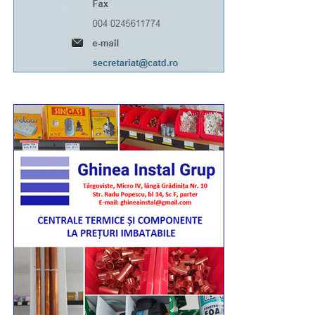
seara, târziu, pentru a oferi tuturor credincioșilor
posibilitatea de a participa. Evenimentul religios va fi
transmis în direct pe pagina de Facebook a Arhiepiscopiei
Târgoviștei.
La fel ca și în anii precedenți, la finalul evenimentului de
marți, 11 august, tinerii voluntari din cadrul comitetelor
parohiale vor igieniza, împreună cu angajații Primăriei,
zona Parcului Mitropoliei.
„Așa cum se întâmplă la astfel de manifestări, unii
dintre concetățenii noștri sau cei aflați în tranzit vor fi
temporar afectați de necesarele restricții de circulație.
Astfel, luni, 10 august, între orele 16:00-20:30, traficul
rutier va fi închis total pe Bulevardul Libertății,
segmentul cuprins între complexul „Mondial” și Casa
de Cultură a Sindicatelor. Totodată, între orele 18:15-
19:45, traficul va fi oprit pe Calea Domnească (între
sensul giratoriu de la Colegiul „Ienăchiță Văcărescu”