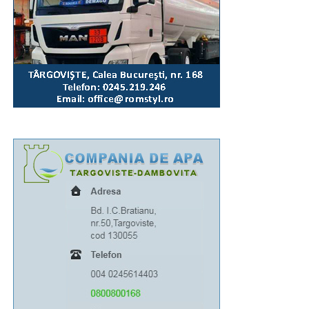
au obținut primele locuri la etapa națională a
Olimpiadelor și Concursurilor școlare 2025-2026,
precum și profesorilor lor îndrumători, celor 4 elevi
care au obținut media generală 10 la Examenul de
Bacalaureat, precum și unor tineri campioni la diferite
competiții internaționale” a mai spus părintele vicar.
Închinarea la sfintele moaște se va putea face până