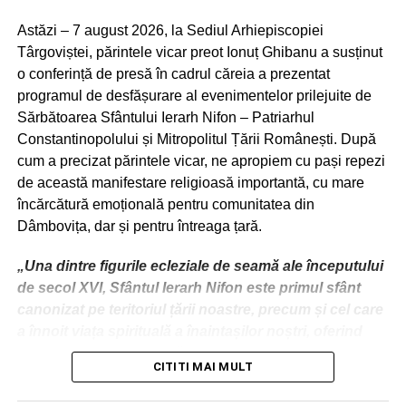
Astăzi – 7 august 2026, la Sediul Arhiepiscopiei
Târgoviștei, părintele vicar preot Ionuț Ghibanu a susținut
o conferință de presă în cadrul căreia a prezentat
programul de desfășurare al evenimentelor prilejuite de
Sărbătoarea Sfântului Ierarh Nifon – Patriarhul
Constantinopolului și Mitropolitul Țării Românești. După
cum a precizat părintele vicar, ne apropiem cu pași repezi
de această manifestare religioasă importantă, cu mare
încărcătură emoțională pentru comunitatea din
Dâmbovița, dar și pentru întreaga țară.
„Una dintre figurile ecleziale de seamă ale începutului
de secol XVI, Sfântul Ierarh Nifon este primul sfânt
canonizat pe teritoriul țării noastre, precum și cel care
a înnoit viața spirituală a înaintașilor noștri, oferind
premisele marii dezvoltări culturale din deceniile ce au
CITITI MAI MULT
urmat păstoririi sale.