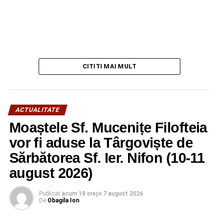
CITITI MAI MULT
ACTUALITATE
Moaștele Sf. Mucenițe Filofteia
vor fi aduse la Târgoviște de
Sărbătorea Sf. Ier. Nifon (10-11
august 2026)
Publicat
acum 18 ore
pe
7 august 2026
De
Obagila Ion