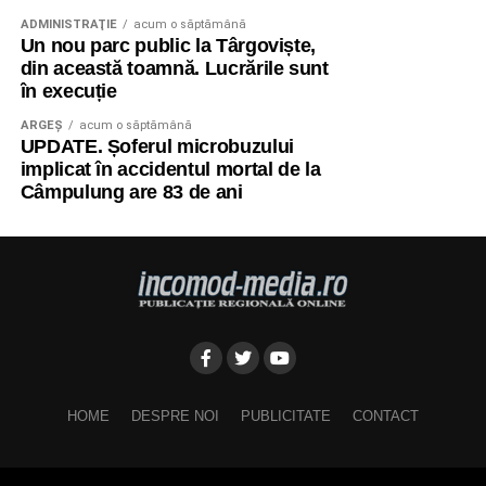
ADMINISTRAŢIE
acum o săptămână
Un nou parc public la Târgoviște,
din această toamnă. Lucrările sunt
în execuție
ARGEȘ
acum o săptămână
UPDATE. Șoferul microbuzului
implicat în accidentul mortal de la
Câmpulung are 83 de ani
HOME
DESPRE NOI
PUBLICITATE
CONTACT