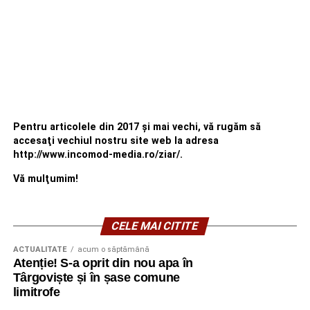
Pentru articolele din 2017 şi mai vechi, vă rugăm să
accesaţi vechiul nostru site web la adresa
http://www.incomod-media.ro/ziar/.
Vă mulţumim!
CELE MAI CITITE
ACTUALITATE
acum o săptămână
Atenție! S-a oprit din nou apa în
Târgoviște și în șase comune
limitrofe