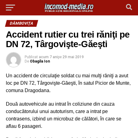
DÂMBOVIŢA
Accident rutier cu trei răniţi pe
DN 72, Târgovişte-Găeşti
Publicat
acum 7 ani
pe
29 mai 2019
De
Obagila Ion
Un accident de circulaţie soldat cu mai mulţi răniţi a avut
loc pe DN 72, Târgovişte-Găeşti, în satul Picior de Munte,
comuna Dragodana.
Două autovehicule au intrat în coliziune din cauza
conducătorului unui autoturism, care a intrat pe
contrasens, izbind un microbuz de călători, în care se
aflau 6 pasageri.