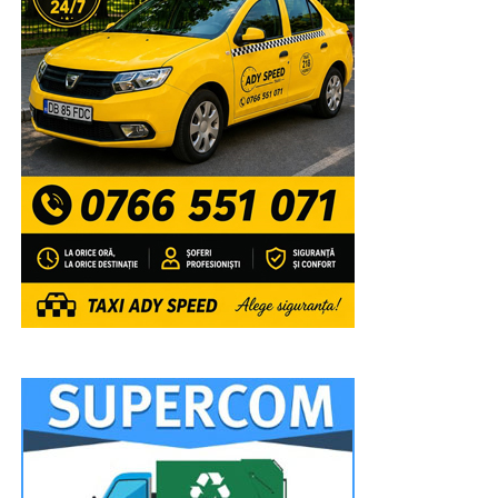
Liturghie și pelerinajul la moaștele Sf. Ier. Nifon,
precum și ale Sfintei Mucenițe Filofteia de la Curtea de
Argeș, aduse special pentru această sărbătoare” a
adăugat părintele vicar Ionuț Ghibanu.
Reprezentanții Arhiepiscopiei Târgoviștei se așteaptă ca
la ceremoniile sfinte să participe peste 20.000 de
credincioși, din Eparhie, din județele învecinate, dar și din
alte zone ale țării.
„Sfânta Liturghie va fi săvârșită de către
Înaltpreasfințitul Părinte Arhiepiscop și Mitropolit
Nifon, împreună cu Ierarhii invitați: Înaltpreasfințitul
Părinte Varsanufie – Arhiepiscopul Râmnicului,
Preasfințitul Părinte Visarion – Episcopul Tulcii,
Preasfințitul Părinte Ieronim – Episcopul Daciei Felix
și Preasfințitul Părinte Teofil Trotușanul – Episcop
Vicar al Arhiepiscopiei Romanului și Bacăului.