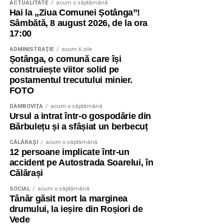
ACTUALITATE
acum o săptămână
Hai la „Ziua Comunei Șotânga”!
Sâmbătă, 8 august 2026, de la ora
17:00
ADMINISTRAŢIE
acum 6 zile
Șotânga, o comună care își
construiește viitor solid pe
postamentul trecutului minier.
FOTO
DÂMBOVIŢA
acum o săptămână
Ursul a intrat într-o gospodărie din
Bărbulețu și a sfâșiat un berbecuț
CĂLĂRAŞI
acum o săptămână
12 persoane implicate într-un
accident pe Autostrada Soarelui, în
Călărași
SOCIAL
acum o săptămână
Tânăr găsit mort la marginea
drumului, la ieșire din Roșiori de
Vede