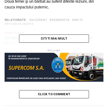
Două femei şi un bărbat au suferit diferite leziuni, din
cauza impactului puternic.
RELATIONATE:
ACCIDENT
DÂMBOVIŢA
DN 72
PICIOR DE MUNTE
URMATOAREA
Senatorul Ţuţuianu a refuzat invitaţia de a se
CITITI MAI MULT
întoarce în PSD. Rămâne PRO România
NU RATAȚI
RECLAMĂ
Parcul auto al IPJ Argeş a fost înnoit cu 9
autospeciale Dacia Logan
CLICK TO COMMENT