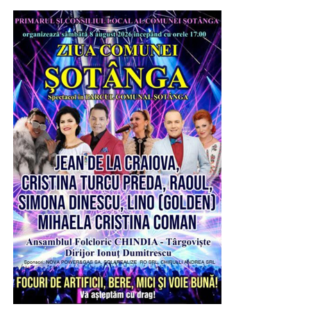
Numele său este strâns legat de utilizarea tiparului, cel
mai nou mijloc de comunicare al acelei epoci, pe care
l-a promovat cu viziune și curaj, precum și de
formarea spirituală a Sf. Voievod Neagoe Basarab,
ucenicul său cel mai cunoscut, model peste timp
pentru tineri și pentru cei chemați să conducă
societatea și țara.
Sărbătoarea Sf. Ier. Nifon, care se va desfășura în
zilele de 10 și 11 august 2026, va fi coordonată de
către Înaltpreasfințitul Părinte Mitropolit Nifon,
Arhiepiscopul Târgoviștei și Exarh Patriarhal”, a
precizat părintele vicar al Arhiepiscopiei Târgoviștei,
preotul Ionuț Ghibanu.
Evenimentele vor debuta luni, 10 august, la ora 17:00, cu
slujba Vecerniei, săvârșită pe un podium special
amenajat lângă Catedrala Mitropolitană din Târgoviște.
La finalul sfintei slujbe, IPS Nifon – Arhiepiscopul și