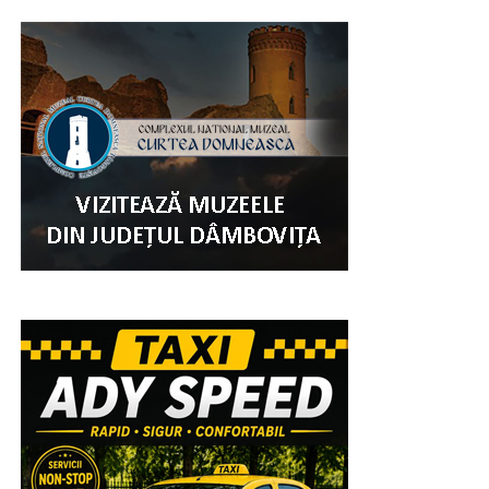
„Celebrările liturgice ale zilei de 10 august se vor
încheia cu Pelerinajul celor peste 4.000 de tineri din
Arhiepiscopia Târgoviștei, care vor străbate centrul
vechi al orașului cu moaștele Sfântului Ierarh Nifon.
Procesiunea se va opri la Mănăstirea Stelea și la
statuia Sfinților Martiri Brâncoveni din fața Primăriei
Municipiului Târgoviște, iar apoi se va întoarce la
Catedrală.
Tinerii pe care îi așteptăm să deschidă sărbătoarea Sf.
Ier. Nifon vor veni de la parohiile din Eparhia noastră,
de la școlile din Târgoviște, din cadrul Asociației
Studenților Creștini Ortodocși din România, de la
Seminarul Teologic „Sf. Ioan Gură de Aur” și de la
Facultatea de Teologie și Științele Educației a
Universității „Valahia”.
Momentul central al sărbătorii se va desfășura marți,
11 august 2026, de la ora 07:00 și va cuprinde Sfânta