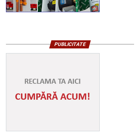
și Str. Stelea), Str. Stelea și Str. Revoluției. Nu vor
putea fi parcate autoturismele pe Bulevardul Libertății
(segmentul cuprins între complexul „Mondial” și Casa
Sindicatelor), începând cu ziua de luni, 10 august, ora
15:00, până marți, 11 august, ora 15:00, iar pe Strada
PUBLICITATE
Revoluției, în ziua de 10 august, între orele 15:00-
21:00. Totodată, marți, 11 august, între orele 06:00-
13:00, Bulevardul Libertății va fi închis total circulației
rutiere.
RECLAMA
Având în vedere toate acestea, îi rog pe toți cei
afectați să manifeste înțelegere, răbdare și