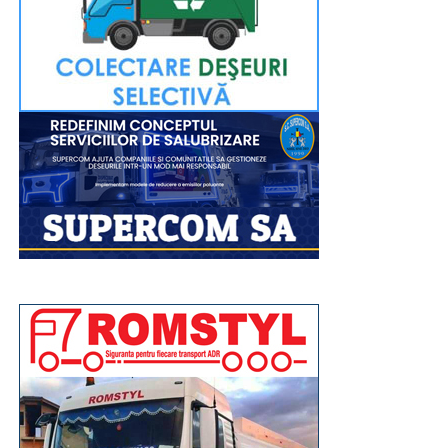
RECLAMA
Înaltpreasfinția Sa va lansa, la finalul sfintei slujbe,
volumele recent tipărite de Editura Arhiepiscopiei
Târgoviștei: „Voievozi de la Târgoviște – ctitori de
spiritualitate ortodoxă” și „Mitropolitul Ștefan I al Țării
Românești – promotor al misiunii Bisericii prin
intermediul tiparului”, precum și broșurile din colecția
misionar-educativă dedicată tinerilor: „Familia –
fundament al valorilor Evangheliei lui Hristos” și
„Credință și mărturisire în spațiul virtual”.
După aceea, Chiriarhul nostru va acorda „Diploma de
Excelență Sfântul Ierarh Nifon” și premii elevilor care