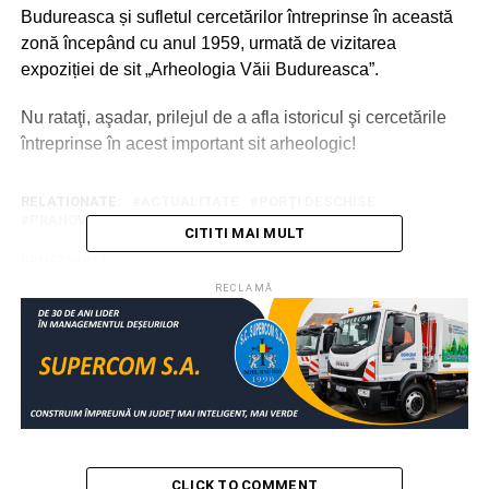
Budureasca și sufletul cercetărilor întreprinse în această
zonă începând cu anul 1959, urmată de vizitarea
expoziției de sit „Arheologia Văii Budureasca”.
Nu rataţi, aşadar, prilejul de a afla istoricul şi cercetările
întreprinse în acest important sit arheologic!
RELATIONATE:
ACTUALITATE
PORŢI DESCHISE
PRAHOVA
REZERVAŢIA BUDUREASCA
CITITI MAI MULT
URMATOAREA
Padina Folk, un festival emblemă a culturii şi
RECLAMĂ
turismului dâmboviţean!
NU RATAȚI
Director din Dâmboviţa, amendat fiindcă şi-a
arătat indignarea pe Facebook!
CLICK TO COMMENT