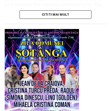
pot fi organizate fără implicarea autorităților locale. Este
VIDEO
drept, vremurile, convulsiile acestei planete care parcă nu
CITITI MAI MULT
își mai găsește azimutul în Univers, nu prea sunt
favorabile unor sărbători. Dar noi, românii, avem modul
nostru de a mulțumi cerului și pământului, Celui care ne
veghează din Infinit, pentru grijă și pentru ceea ce ne
oferă spre a trăi feriți de rele și oarecum îndestulați. „Zilele
comunelor”, care se încropesc pe ici pe colea, unde se
adună toată suflarea satului pentru a petrece, pentru a ieși
din rutina existențială, au tocmai acest dar. Unesc.
Încheagă. Întăresc.