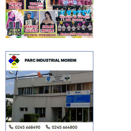
Maratonul de sărbătoare s-a consumat în parcul de
recreere din inima comunei, loc cu rădăcini adânci în
tradiția muncitorească a localității. Tot în luna august, dar
în 2013, administrația publică locală și primarul de atunci
și de acum, Constantin Stroe, au inaugurat, pe
amplasamentul unui teren degradat rămas moștenire de
la fosta exploatare minieră, această zonă de odihnă și
promenadă, amenajată cu alei, bănci, spații de joacă
pentru copii, teren de sport și foișoare. Și, ca într-un târg
unde diversitatea este regină, pentru a fi toată lumea
mulțumită, și la Șotânga erau întinse, de-a lungul aleilor
de la intrare în parc, tarabe cu tot soiul de produse
tradiționale, dulciuri, jucării etc. Se vindeau bere și
limonadă, iar micii erau la loc de cinste, nelipsiți la astfel
de sărbători.