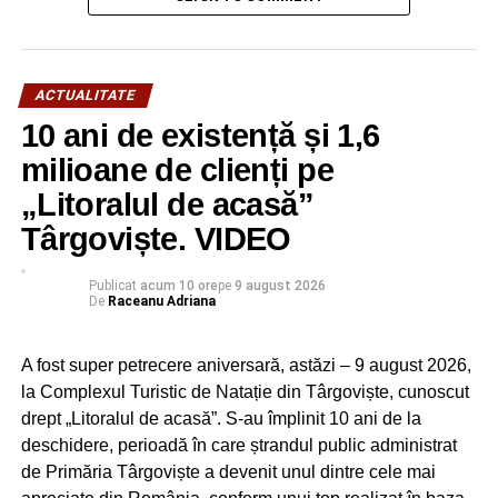
ACTUALITATE
10 ani de existență și 1,6
milioane de clienți pe
„Litoralul de acasă”
Târgoviște. VIDEO
Publicat
acum 10 ore
pe
9 august 2026
De
Raceanu Adriana
A fost super petrecere aniversară, astăzi – 9 august 2026,
la Complexul Turistic de Natație din Târgoviște, cunoscut
drept „Litoralul de acasă”. S-au împlinit 10 ani de la
deschidere, perioadă în care ștrandul public administrat
de Primăria Târgoviște a devenit unul dintre cele mai