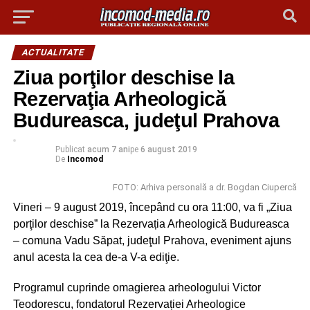
ACTUALITATE
Ziua porţilor deschise la
Rezervaţia Arheologică
Budureasca, judeţul Prahova
Publicat
acum 7 ani
pe
6 august 2019
De
Incomod
FOTO: Arhiva personală a dr. Bogdan Ciupercă
Vineri – 9 august 2019, începând cu ora 11:00, va fi „Ziua
porţilor deschise” la Rezervația Arheologică Budureasca
– comuna Vadu Săpat, judeţul Prahova, eveniment ajuns
anul acesta la cea de-a V-a ediţie.
Programul cuprinde omagierea arheologului Victor
Teodorescu, fondatorul Rezervației Arheologice