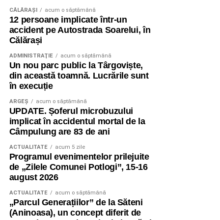
CĂLĂRAŞI
acum o săptămână
12 persoane implicate într-un
accident pe Autostrada Soarelui, în
Călărași
ADMINISTRAŢIE
acum o săptămână
Un nou parc public la Târgoviște,
din această toamnă. Lucrările sunt
în execuție
ARGEȘ
acum o săptămână
UPDATE. Șoferul microbuzului
implicat în accidentul mortal de la
Câmpulung are 83 de ani
ACTUALITATE
acum 5 zile
Programul evenimentelor prilejuite
de „Zilele Comunei Potlogi”, 15-16
august 2026
ACTUALITATE
acum o săptămână
„Parcul Generațiilor” de la Săteni
(Aninoasa), un concept diferit de