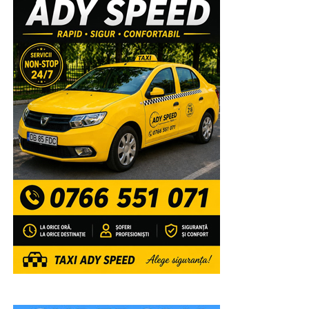
amplasată în parc, au evoluat pe parcursul întregii după
amiezi și până târziu în noapte, copiii, artiști în devenire,
și soliști celebri, invitați special pentru a încânta miiile de
oameni veniți nu numai din Șotânga, ci din toate
localitățile învecinate, pentru a se bucura de muzica
populara interpretată de artiștii Ansamblului Folcloric
„Chindia”, dirijat de Ionuț Dumitrescu. Apoi, rând pe rând,
au fost aplaudați la scenă deschisă și au încins atmosfera
Cristina Turcu Preda, Simona Dinescu, Raoul, Lino
Golden și, înainte de superbul foc de artificii care a
luminat feeric cerul, Jean de la Craiova.
RECLAMA
VIDEO