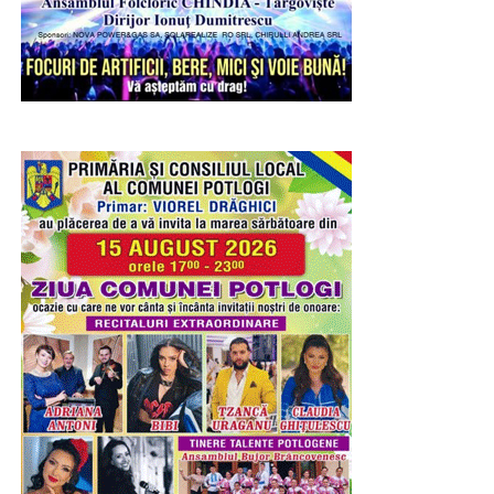
Urmărește Incomod Media și pe Google News
RECLAMA
Ieri – 8 august 2026, a fost Șotânga. Înainte de a porni
petrecerea, în cadrul ședinței festive a Consiliului Local
prilejuită de sărbătoarea comunei, primarul Constantin
Stroe a premiat cuplurile care, în ciuda tuturor
vicisitudinilor existențiale, au înfruntat viața, timpul,
destinul și, legați prin încredere și iubire, au depășit
bariera celor 50 de ani de statornicie întru familie.