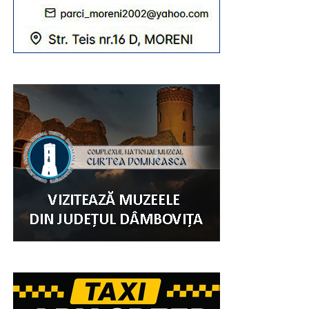
Și, ca o încununare a evenimentulului „Ziua Comunei
Șotânga”, a fost spectacolul muzical artistic. Pe scena