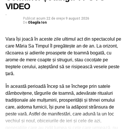
VIDEO
Publicat
acum 22 de ore
pe
9 august 2026
De
Obagila Ion
Vara își joacă în aceste zile ultimul act din spectacolul pe
care Măria Sa Timpul îl pregătește an de an. La orizont,
răcoarea și adierile proaspete de toamnă bogată, cu
arome de mere coapte și struguri, stau cocoțate pe
treptele cerului, așteptând să se risipească vesele peste
țară.
În această perioadă încep să se închege prin satele
dâmbovițene, târgurile de toamnă, adevărate ritualuri
tradiționale ale mulțumirii, prosperității și tihnei omului
Petrecerea aniversară de astăzi a inclus muzică, sesiuni
care, aidoma furnicii, își pune la adăpost strânsura de
de aquagym, concursuri cu premii, întâlniri cu mascotele
peste vară. Astfel de manifestări, care adună la un loc
copiilor, show de majorete, momente cu spumă și o
vechiul și noul, obiceiurile de ieri și cele de azi,
spectaculoasă lansare de baloane cu heliu.
generațiile care au zidit lumea și cele care urmează, nu