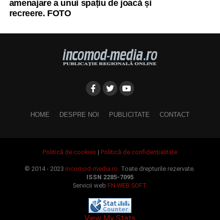
amenajare a unui spațiu de joacă și
recreere. FOTO
HOME
DESPRE NOI
PUBLICITATE
CONTACT
Politică de cookies
|
Politică de confidențialitate
© 2014 - 2023
incomod-media.ro.
Toate drepturile rezervate.
ISSN 2285-7095
Servicii web
FN WEB SOFT
View My Stats