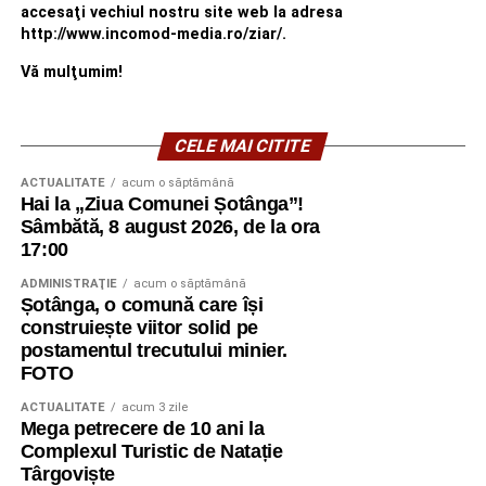
accesaţi vechiul nostru site web la adresa
http://www.incomod-media.ro/ziar/.
Vă mulţumim!
CELE MAI CITITE
ACTUALITATE
acum o săptămână
Hai la „Ziua Comunei Șotânga”!
Sâmbătă, 8 august 2026, de la ora
17:00
ADMINISTRAŢIE
acum o săptămână
Șotânga, o comună care își
construiește viitor solid pe
postamentul trecutului minier.
FOTO
ACTUALITATE
acum 3 zile
Mega petrecere de 10 ani la
Complexul Turistic de Natație
Târgoviște