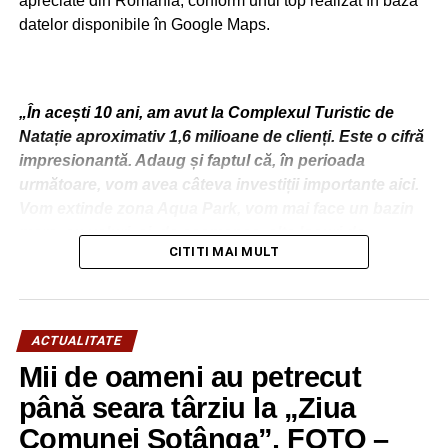
apreciate din România, conform unui top realizat în baza
datelor disponibile în Google Maps.
„În acești 10 ani, am avut la Complexul Turistic de
Natație aproximativ 1,6 milioane de clienți. Este o cifră
impresionantă. Adaug și faptul că, în perioada
următoare, vom avea câteva investiții importante aici.
Vom extinde zona Aqua Park, vom mai face un bazin
mare, cu valuri, și, de asemenea, alte locuri de
CITITI MAI MULT
distracție. Totodată, va intra în modernizare și bazinul
olimpic. Va fi independent energetic. Sperăm să vă
placă tot ceea ce vom realiza aici”, a transmis primarul
Daniel Cristian Stan.
ACTUALITATE
Mii de oameni au petrecut
până seara târziu la „Ziua
Comunei Șotânga”. FOTO –