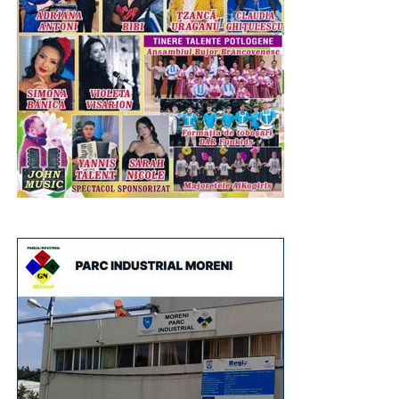
„Cine ați vrea să răspundă, la Cotroceni, telefonului
Alexandru Iorga a mai avut un atu puternic, în afară de
Angelei Merkel, spre exemplu? Sau la cel al lui Donald
decizia concetățenilor săi: Partidul Social Democrat.
Trump? Și în ce limbă să le răspundă, fiindcă există riscul
Orice s-a întâmplat la nivel național, convulsiile de sus,
ca „he-he” să nu însemne același lucru peste tot”, spune
guvernarea de coaliție precară, în Dâmbovița, PSD are o
Constantin Marcu, Iași.
organizație puternică, cu rezultate, cu oameni valoroși,
interesați de comunitate, implicați și care știu să
”Președintele Klaus Iohannis a fost primit de două ori de
ematizeze cu cetățeanul, să se dilueze în acest tot
președintele SUA într-un singur mandat. De asemenea,
reprezentat de comunitate. Până la urmă, PSD a fost un
summit-ul de la Sibiu a fost un succes, iar șeful statului a
partid de mase și are în gena politică acest concept care,
păstrat o relație bună cu Uniunea Europeană, în timp ce
iată, în vremuri crunte, cu problematică de natură socială,
PSD este considerat «Ciuma roșie» chiar și de socialiștii
economică, poate fi reactivat. Partidul care se rupe de
europenei”, crede Daniel Florea, din Oradea.
acest ideal și dorește să devină unul elitist, doar de grup,
se pierde.
”Am văzut reportaje de toate felurile despre Romania la
televiziunile din Germania despre corupție, despre cum
au fost eliberați pușcăriașii, despre cum au încercat unii
RECLAMA
să faca legi numai pentru ei. Când am văzut-o pe Angela
Merkel coborând din mașină la Sibiu, când toți ceilalți