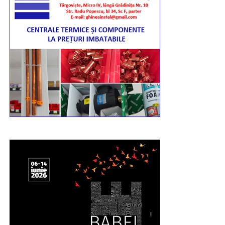
URMATOAREA
Dâmboviţeanul Ionuţ Vulpescu este noul
preşedinte al Consiliului Naţional al PSD
NU RATAȚI
PSD, vot pentru Kovesi în schimbul numirii
Rovanei Plumb comisar european?