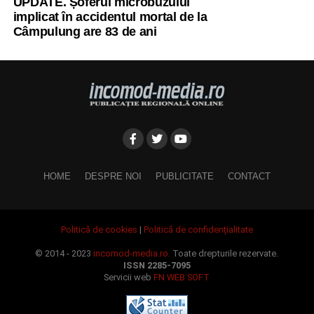
UPDATE. Șoferul microbuzului
implicat în accidentul mortal de la
Câmpulung are 83 de ani
HOME
DESPRE NOI
PUBLICITATE
CONTACT
Politică de cookies
|
Politică de confidențialitate
© 2014 - 2023
incomod-media.ro.
Toate drepturile rezervate.
ISSN 2285-7095
Servicii web
FN WEB SOFT