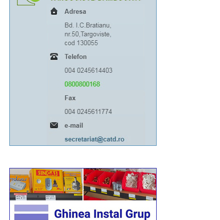
este cel mai reprezentabil Președinte care l-a avut
România de la terminarea celui de-al Doilea Război
Mondial. Are reprezentanță, caracter, stofă și ținută demnă
de un Președinte. Poate fi un model pentru orice român,
asta cred eu că înseamnă funcția de președinte al unui
stat”, afirmă Ion Covaci, din Sibiu.
RELATIONATE:
ALEGERI
KLAUS IOHANNIS
PNL
POLITIC