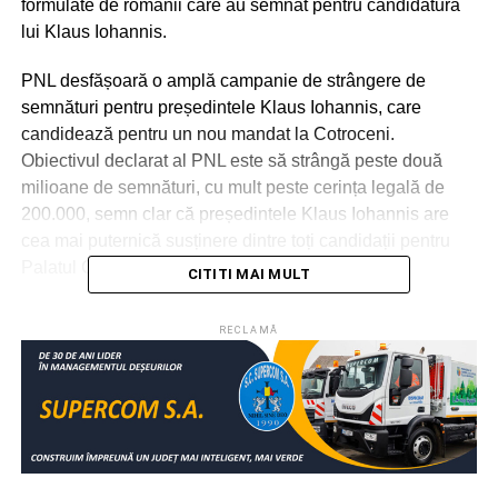
formulate de românii care au semnat pentru candidatura
lui Klaus Iohannis.
PNL desfășoară o amplă campanie de strângere de
semnături pentru președintele Klaus Iohannis, care
candidează pentru un nou mandat la Cotroceni.
Obiectivul declarat al PNL este să strângă peste două
milioane de semnături, cu mult peste cerința legală de
200.000, semn clar că președintele Klaus Iohannis are
cea mai puternică susținere dintre toți candidații pentru
Palatul Cotroceni.
CITITI MAI MULT
RECLAMĂ