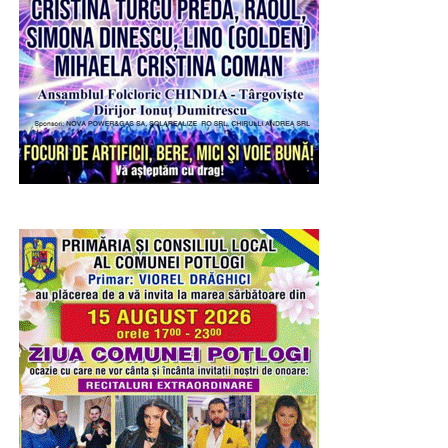
fel încât să asigurăm un plus de transparență la
încercă să distrugă, ca o molimă, orice administrație, rupe
scrutinul electoral”, a adăugat președintele AEP.
contactul cu cetățeanul. Totul se transformă într-o rutină.
Necesitate rece.
Urmărește Incomod Media și pe Google News
Am remarcat că oamenii nu mai pot fi păcăliți cu vorbe
frumoase, cu luminițe, cu favoruri și recompense de
conjunctură. Votul nu mai poate fi cumpărat cu iluzii.
Scorul de ieri de la Găești a arătat acest lucru.
Reprezentantul Partidului Național Liberal a obținut doar
1.511 voturi. De fapt, găeștenii nu l-au simțit pe George
Bidică din filmul acesta. A părut a fi un candidat de avarie,
deloc empatic, neconvingător, absent, parcă împins în față
de un angrenaj care se voia rămas la butoane. Ei bine,
oamenii au simțit treaba asta și au mers pe mâna fostului
comandant al Poliției Găești, care a impus seriozitate și
respect, iar mesajul său simplu, fără nici un fel de
A reprezentat România cu cinste
sulemenuri electorale, a fost centrat pe schimbare în bine,
În alte cazuri, a cântărit prestația șefului statului în materie
oraș și cetățean. A avut și argumente solide. În Găești nu
de politică externă.
prea s-a întâmplat nimic relevant în ultimii ani.