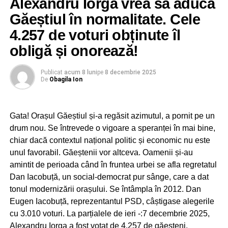
Alexandru Iorga vrea să aducă
a identifica finanțările unor campanii electorale. Aici e
nevoie de îmbunătățirea cadrului normativ”, a precizat
Găeștiul în normalitate. Cele
președintele AEP.
4.257 de voturi obținute îl
obligă și onorează!
A mai spus Țuțuianu că reprezentanții Autorității
Electorale Permanente nu sunt investigatori. Nu sunt ei în
Publicat
acum 8 luni
pe
8 decembrie 2025
De
Obagila Ion
măsură să stabilească de unde au venit resursele
financiare pentru campania lui Călin Georgescu. AEP
doar semnalează problemele instituțiilor competente.
Gata! Orașul Găeștiul și-a regăsit azimutul, a pornit pe un
„Președintele Klaus Iohannis a pus frână abuzurilor PSD
drum nou. Se întrevede o vigoare a speranței în mai bine,
Dâmbovițeanul Adrian Țuțuianu are de gând să intervină
în domeniul Justiției, folosind toate armele constituționale.
chiar dacă contextul național politic și economic nu este
pentru a introduce noi reguli în ceea ce privește
A refuzat să promulge legile ticăloase ale PSD și s-a
unul favorabil. Găeștenii vor altceva. Oamenii și-au
publicitatea politică în zona de online. A precizat șeful
adresat, în mod repetat, Curții Constituționale”, motivează,
amintit de perioada când în fruntea urbei se afla regretatul
AEP că legislația actuală nu prea mai ține pasul cu
Ion Preda, din Cluj-Napoca.
Dan Iacobuță, un social-democrat pur sânge, care a dat
realitățile erei digitale. Normele electorale care se aplică
tonul modernizării orașului. Se întâmpla în 2012. Dan
Românii sunt conștienți că președintele Iohannis a fost un
în România sunt total depășite.
Eugen Iacobuță, reprezentantul PSD, câștigase alegerile
adversar eficient al PSD, garantând drepturile și libertățile
cu 3.010 voturi. La parțialele de ieri -:7 decembrie 2025,
fundamentale, precum și promovarea unor legi juste.
Alexandru Iorga a fost votat de 4.257 de găeșteni.
RECLAMA