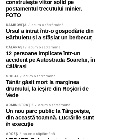
construiește viitor solid pe
postamentul trecutului minier.
FOTO
DÂMBOVIŢA
acum o săptămână
Ursul a intrat într-o gospodărie din
Bărbulețu și a sfâșiat un berbecuț
CĂLĂRAŞI
acum o săptămână
12 persoane implicate într-un
accident pe Autostrada Soarelui, în
Călărași
SOCIAL
acum o săptămână
Tânăr găsit mort la marginea
drumului, la ieșire din Roșiori de
Vede
ADMINISTRAŢIE
acum o săptămână
Un nou parc public la Târgoviște,
din această toamnă. Lucrările sunt
în execuție
ARGEȘ
acum o săptămână