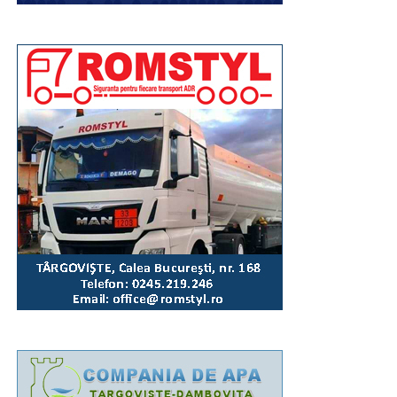
”De 18 ani muncesc pentru a ține pe picioare un magazin.
Nu am dat niciodată un leu niciunui inspector de control,
deși înțelegeam toate apropourile. Am refuzat să duc
plicuri, să dau ciocolate sau sticle de whisky. Am spus că
la un moment dat o să ajungem o țară normală și credeam
că sunt singura care mai crede asta. Ma bucur că nu e
așa!”, a explicat Daniela Rotaru, Constanța.
Unul din motivele invocate este seriozitatea de care dă
dovadă actualul președinte.
RECLAMA
”Am semnat pentru Klaus Johannis pentru că eu cred că