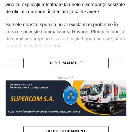
vină cu explicaţii referitoare la unele discrepanţe sesizate
de oficialii europeni în declaraţia sa de avere.
Sursele noastre spun că nu ar exista mari probleme în
ceea ce priveşte nominalizarea Rovanei Plumb în funcţia
de comisar european şi că ar fi nişte hopuri pe care, până
la urmă, le va trece cu bine.
Reprezentanţii opoziţiei susţin însă că Rovana Plumb va
CITITI MAI MULT
fi respinsă.
„Candidatul României la postul de comisar european
RECLAMĂ
a fost considerat neconform cu standardele etice ale
corpului instituțional de la Bruxelles si Comisia
Juridică a cerut o audiere suplimentară.
RECLAMA
CLICK TO COMMENT