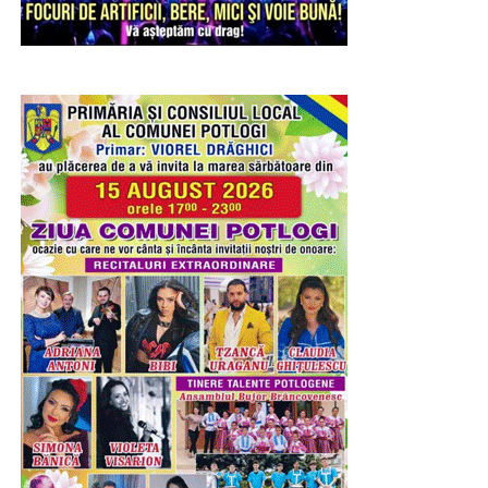
Ieri – 8 august 2026, a fost Șotânga. Înainte de a porni
petrecerea, în cadrul ședinței festive a Consiliului Local
prilejuită de sărbătoarea comunei, primarul Constantin
Stroe a premiat cuplurile care, în ciuda tuturor
vicisitudinilor existențiale, au înfruntat viața, timpul,
destinul și, legați prin încredere și iubire, au depășit
bariera celor 50 de ani de statornicie întru familie.
Maratonul de sărbătoare s-a consumat în parcul de