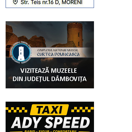
Și, ca o încununare a evenimentulului „Ziua Comunei
Șotânga”, a fost spectacolul muzical artistic. Pe scena
amplasată în parc, au evoluat pe parcursul întregii după
amiezi și până târziu în noapte, copiii, artiști în devenire,