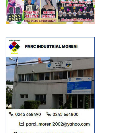
recreere din inima comunei, loc cu rădăcini adânci în
tradiția muncitorească a localității. Tot în luna august, dar
în 2013, administrația publică locală și primarul de atunci
și de acum, Constantin Stroe, au inaugurat, pe
amplasamentul unui teren degradat rămas moștenire de
la fosta exploatare minieră, această zonă de odihnă și
promenadă, amenajată cu alei, bănci, spații de joacă
pentru copii, teren de sport și foișoare. Și, ca într-un târg
unde diversitatea este regină, pentru a fi toată lumea
mulțumită, și la Șotânga erau întinse, de-a lungul aleilor
de la intrare în parc, tarabe cu tot soiul de produse
tradiționale, dulciuri, jucării etc. Se vindeau bere și
limonadă, iar micii erau la loc de cinste, nelipsiți la astfel
de sărbători.