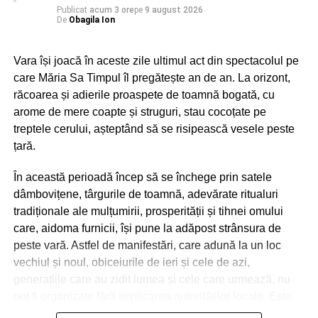
Publicat
acum 3 ore
pe
9 august 2026
De
Obagila Ion
Vara își joacă în aceste zile ultimul act din spectacolul pe
care Măria Sa Timpul îl pregătește an de an. La orizont,
răcoarea și adierile proaspete de toamnă bogată, cu
arome de mere coapte și struguri, stau cocoțate pe
treptele cerului, așteptând să se risipească vesele peste
țară.
În această perioadă încep să se închege prin satele
dâmbovițene, târgurile de toamnă, adevărate ritualuri
tradiționale ale mulțumirii, prosperității și tihnei omului
care, aidoma furnicii, își pune la adăpost strânsura de
peste vară. Astfel de manifestări, care adună la un loc
vechiul și noul, obiceiurile de ieri și cele de azi,
generațiile care au zidit lumea și cele care urmează, nu
pot fi organizate fără implicarea autorităților locale. Este
drept, vremurile, convulsiile acestei planete care parcă nu