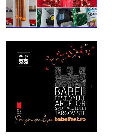
Mai multe video pe pagina de Facebook
Incomod
Media
Urmărește Incomod Media și pe Google News
RECLAMA