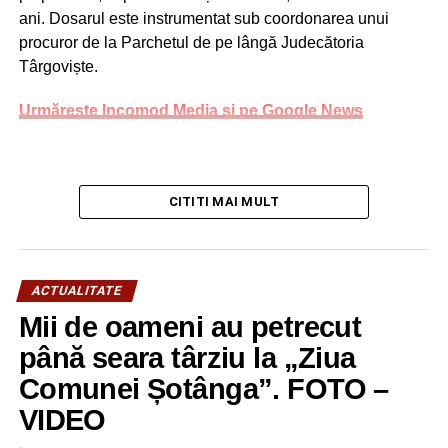
ani. Dosarul este instrumentat sub coordonarea unui
Protocoalelor la sefia Parchetului European și
procuror de la Parchetul de pe lângă Judecătoria
reaudierea candidatului României de catre o
Târgoviște.
majoritate ostilă anunță un război costisitor și rece”, a
scris pe Facebook fostul deputat de Dâmboviţa Radu
Urmărește Incomod Media și pe Google News
Popa.
RELATIONATE:
COMISAR EUROPEAN
COMISIE JURIDICĂ
DÂMBOVIŢA
FEATURED
POLITIC
ROVANA PLUMB
CITITI MAI MULT
URMATOAREA
Senatorul de Prahova Emanoil Savin şi-a dat
demisia din PSD. M-au supărat!
ACTUALITATE
NU RATAȚI
Lucrări intense pentru modernizarea
Mii de oameni au petrecut
infrastructurii rutiere în Târgovişte
până seara târziu la „Ziua
Comunei Șotânga”. FOTO –
VIDEO