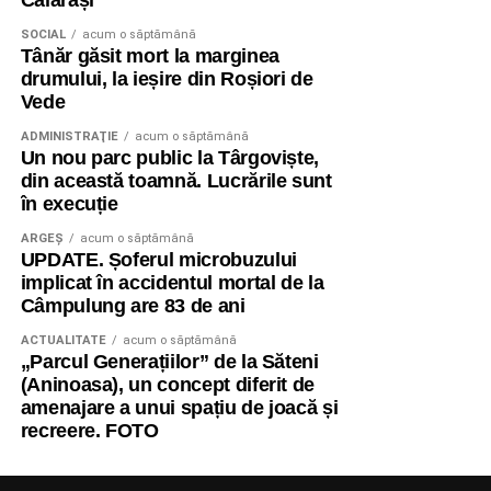
Călărași
SOCIAL
acum o săptămână
Tânăr găsit mort la marginea
drumului, la ieșire din Roșiori de
Vede
ADMINISTRAŢIE
acum o săptămână
Un nou parc public la Târgoviște,
din această toamnă. Lucrările sunt
în execuție
ARGEȘ
acum o săptămână
UPDATE. Șoferul microbuzului
implicat în accidentul mortal de la
Câmpulung are 83 de ani
ACTUALITATE
acum o săptămână
„Parcul Generațiilor” de la Săteni
(Aninoasa), un concept diferit de
amenajare a unui spațiu de joacă și
recreere. FOTO