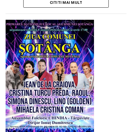
CITITI MAI MULT
își mai găsește azimutul în Univers, nu prea sunt
favorabile unor sărbători. Dar noi, românii, avem modul
nostru de a mulțumi cerului și pământului, Celui care ne
veghează din Infinit, pentru grijă și pentru ceea ce ne
oferă spre a trăi feriți de rele și oarecum îndestulați. „Zilele
comunelor”, care se încropesc pe ici pe colea, unde se
adună toată suflarea satului pentru a petrece, pentru a ieși
din rutina existențială, au tocmai acest dar. Unesc.
Încheagă. Întăresc.