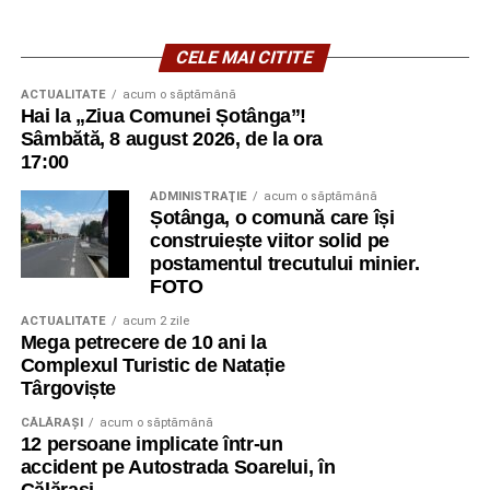
CELE MAI CITITE
ACTUALITATE
acum o săptămână
Hai la „Ziua Comunei Șotânga”!
Sâmbătă, 8 august 2026, de la ora
17:00
ADMINISTRAŢIE
acum o săptămână
Șotânga, o comună care își
construiește viitor solid pe
postamentul trecutului minier.
FOTO
ACTUALITATE
acum 2 zile
Mega petrecere de 10 ani la
Complexul Turistic de Natație
Târgoviște
CĂLĂRAŞI
acum o săptămână
12 persoane implicate într-un
accident pe Autostrada Soarelui, în