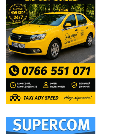
și soliști celebri, invitați special pentru a încânta miiile de
oameni veniți nu numai din Șotânga, ci din toate
localitățile învecinate, pentru a se bucura de muzica
populara interpretată de artiștii Ansamblului Folcloric
„Chindia”, dirijat de Ionuț Dumitrescu. Apoi, rând pe rând,
au fost aplaudați la scenă deschisă și au încins atmosfera
Cristina Turcu Preda, Simona Dinescu, Raoul, Lino
Golden și, înainte de superbul foc de artificii care a
luminat feeric cerul, Jean de la Craiova.
RECLAMA
VIDEO