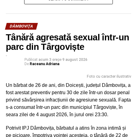
DÂMBOVIŢA
Contextul îi este deplin ostil, eurodeputații majorității
provin de la Dreapta europeană, iar ecourile
Tânără agresată sexual într-un
campaniei de la europene sunt încă vii. La fel si
parc din Târgoviște
discursurile unora dintre candidați. Adversarii de ieri
sunt interlocutorii de azi și temele de atac din spatiul
Publicat
acum 3 ore
pe
9 august 2026
electoral european sunt principalele vulnerabilități ale
De
Raceanu Adriana
social-democratiei europene.
Foto cu caracter ilustrativ
Din experiența personală știu că la Bruxelles,
Un bărbat de 26 de ani, din Doicești, județul Dâmbovița, a
României îi lipsesc nu doar politicienii cu viziune dar
fost arestat preventiv pentru 30 de zile într-un dosar penal
si vectorii instituționali care să argumenteze
privind săvârșirea infracțiunii de agresiune sexuală. Fapta
profesionist si articulat un proiect de țară. Cu două-
s-a consumat într-un parc din municipiul Târgoviște, în
trei excepții lăsate parcă tocmai ca să confirme regula,
seara zilei de 4 august 2026, în jurul orei 23:30.
României îi lipsesc patrioții competenți care să știe să
Potrivit IPJ Dâmbovița, bărbatul a atins în zona intimă și
construiască discursul public în favoarea intereselor
pe picioare, împotriva voinței acesteia, o tânără de 22 de
naționale. Pe acest fundal, acceptarea mamei