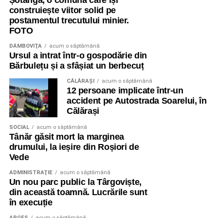
Șotânga, o comună care își
construiește viitor solid pe
postamentul trecutului minier.
FOTO
DÂMBOVIŢA
acum o săptămână
Ursul a intrat într-o gospodărie din
Bărbulețu și a sfâșiat un berbecuț
CĂLĂRAŞI
acum o săptămână
12 persoane implicate într-un
accident pe Autostrada Soarelui, în
Călărași
SOCIAL
acum o săptămână
Tânăr găsit mort la marginea
drumului, la ieșire din Roșiori de
Vede
ADMINISTRAŢIE
acum o săptămână
Un nou parc public la Târgoviște,
din această toamnă. Lucrările sunt
în execuție
ARGEȘ
acum o săptămână