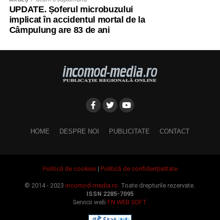
UPDATE. Șoferul microbuzului
implicat în accidentul mortal de la
Câmpulung are 83 de ani
HOME
DESPRE NOI
PUBLICITATE
CONTACT
Politică de cookies
|
Politică de confidențialitate
© 2014 - 2023
incomod-media.ro.
Toate drepturile rezervate.
ISSN 2285-7095
Servicii web
FN WEB SOFT