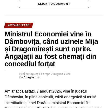
preşedinţilor de consilii judeţene de către aleşii judeţeni şi
CLICK TO COMMENT
la două tururi de scrutin în procesul electoral pentru
alegerea primarilor. Ponta doreşte ca, la alegerile locale
din 2020, PRO România să obţină cel puţin 10%.
ACTUALITATE
„Încet-încet, echipa se aşează, se cerne. Nu este uşor
Ministrul Economiei vine în
să fii un partid mic. Bătălia cu cei mari este una
Dâmbovița, când uzinele Mija
dificilă”, a adăugat şeful PRO România.
și Dragomirești sunt oprite.
Ponta a mai mărturisit jurnaliştilor că nu îi pare rău că a
Angajații au fost chemați din
contribuit la dărâmarea guvernului Viorica Dăncilă.
concediul forțat
Publicat
acum 14 ore
pe
7 august 2026
RECLAMA
De
Obagila Ion
Am aflat că astăzi, 7 august 2026, vine în județul
Dâmbovița, în plină caniculă, criză energetică și multă
incertitudine, Irinel Darău – ministrul Economiei în
„Am făcut bine, fiindcă era lipsit de competenţă şi de