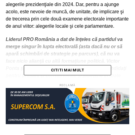
alegerile prezidenţiale din 2024. Dar, pentru a ajunge
acolo, este nevoie de muncă, de unitate, de implicare şi
de trecerea prin cele două examene electorale importante
de anul viitor: alegerile locale şi cele parlamentare.
Liderul PRO România a dat de înţeles că partidul va
merge singur în lupta electorală (asta dacă nu or să
apară schimbări de strategie pe parcurs), că nu va
face nicio alianţă cu altă formaţiune politică. Victor
Ponta şi-a propus ca PRO România să aibă candidaţi
CITITI MAI MULT
pentru primării şi consilii locale şi judeţene în toate
unităţile administrativ-teritoriale din ţară. De
RECLAMĂ
asemenea, Ponta vrea candidaţi pentru Parlament
numai oameni competenţi, care „să nu fie doar o
maşină de vot, ci să reprezinte voci importante pe
domeniile lor de activitate”.
Liderul PRO România a mai spus că reprezentanţii
partidului vor susţine în Parlament revenirea la alegerea