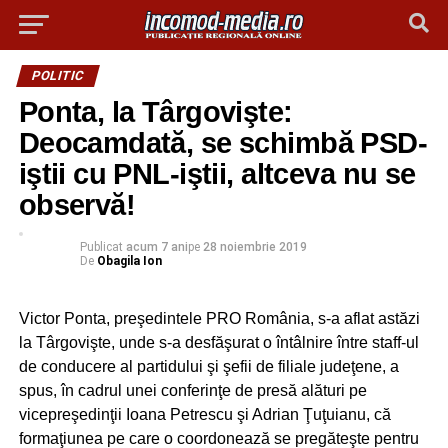
POLITIC
Ponta, la Târgovişte:
Deocamdată, se schimbă PSD-
iştii cu PNL-iştii, altceva nu se
observă!
Publicat
acum 7 ani
pe
28 noiembrie 2019
De
Obagila Ion
Victor Ponta, preşedintele PRO România, s-a aflat astăzi
la Târgovişte, unde s-a desfăşurat o întâlnire între staff-ul
de conducere al partidului şi şefii de filiale judeţene, a
spus, în cadrul unei conferinţe de presă alături pe
vicepreşedinţii Ioana Petrescu şi Adrian Ţuţuianu, că
formaţiunea pe care o coordonează se pregăteşte pentru