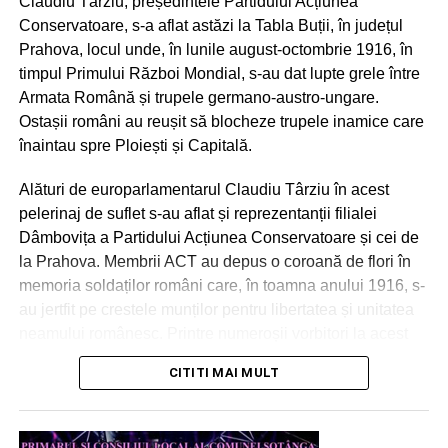
Claudiu Târziu, președintele Partidului Acțiunea
din Dâmbovița a rămas fără comenzi. La fel de clar
Lider PNL Dâmboviţa: Am să mă lupt pentru a
Conservatoare, s-a aflat astăzi la Tabla Buții, în județul
trebuie spus și că din împrumutul SAFE, care va fi
întrerupe cărăuşia la vot!
Prahova, locul unde, în lunile august-octombrie 1916, în
rambursat timp de până la 45 de ani inclusiv din banii
timpul Primului Război Mondial, s-au dat lupte grele între
dâmbovițenilor, județul Dâmbovița nu primește nimic,
Armata Română și trupele germano-austro-ungare.
nicio comandă, nicio investiție și nicio producție.
Ostașii români au reușit să blocheze trupele inamice care
Datoria rămâne la dâmbovițeni, contractele pleacă în
înaintau spre Ploiești și Capitală.
altă parte, iar ministrul vine în județ doar pentru
fotografii. Totul, „mulțumită” USR și Guvernului
Alături de europarlamentarul Claudiu Târziu în acest
interimar.
pelerinaj de suflet s-au aflat și reprezentanții filialei
Dâmbovița a Partidului Acțiunea Conservatoare și cei de
la Prahova. Membrii ACT au depus o coroană de flori în
RECLAMA
memoria soldaților români care, în toamna anului 1916, s-
au jertfit pe crestele munților pentru libertatea și unitatea
neamului românesc. Printre numeroșii vorbitori la acest
ceremonial miltar și religios au susținut alocuțiuni liderul
CITITI MAI MULT
ACT – europarlamentarul Claudiu Târziu și deputatul
La Uzina de Produse Speciale Dragomirești exista un
Robert Alecu.
proiect matur, pregătit pentru finanțare, care ar fi adus
tehnologie și producție în județ. Guvernul interimar l-a