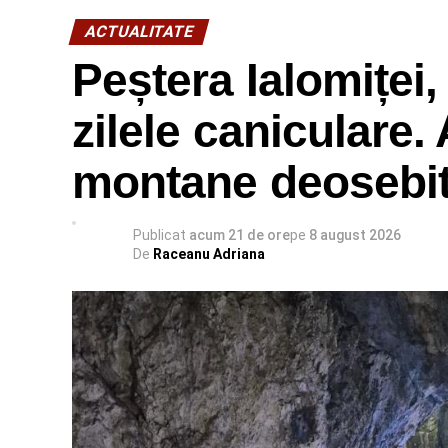
ACTUALITATE
Peștera Ialomiței,
zilele caniculare.
montane deosebi
Publicat
acum 21 de ore
pe
8 august 2026
De
Raceanu Adriana