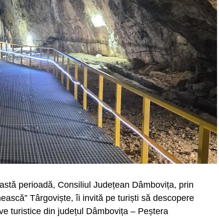
te de a porni petrecerea, în cadrul ședinței festive
rea comunei, primarul Constantin Stroe a premiat
ceastă perioadă, Consiliul Județean Dâmbovița, prin
or existențiale, au înfruntat viața, timpul, destinul și,
că” Târgoviște, îi invită pe turiști să descopere
ariera celor 50 de ani de statornicie întru familie.
ve turistice din județul Dâmbovița – Peștera