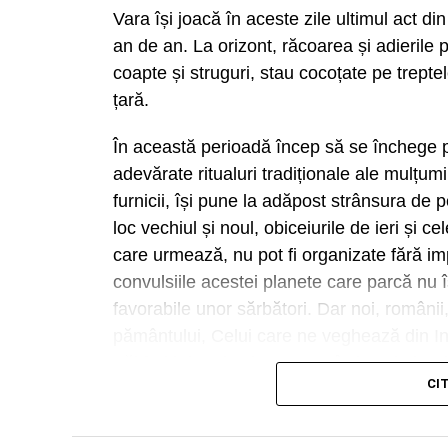
Vara își joacă în aceste zile ultimul act d
an de an. La orizont, răcoarea și adieri
coapte și struguri, stau cocoțate pe trepte
țară.
În această perioadă încep să se închege p
adevărate ritualuri tradiționale ale mulțumir
furnicii, își pune la adăpost strânsura de 
loc vechiul și noul, obiceiurile de ieri și c
care urmează, nu pot fi organizate fără impl
convulsiile acestei planete care parcă nu 
favorabile unor sărbători. Dar noi, români
pământului, Celui care ne veghează din Infi
trăi feriți de rele și oarecum îndestulați. 
CI
unde se adună toată suflarea satului pentru
tocmai acest dar. Unesc. Încheagă. Întăre