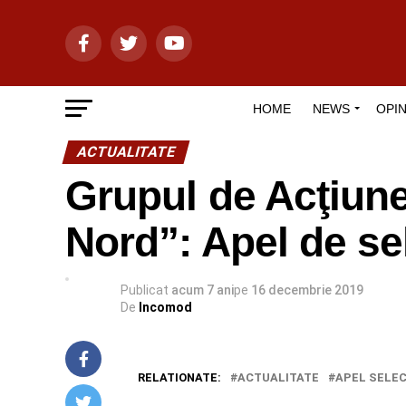
HOME
NEWS
OPIN
ACTUALITATE
Grupul de Acţiune
Nord”: Apel de sel
Publicat
acum 7 ani
pe
16 decembrie 2019
De
Incomod
RELATIONATE:
ACTUALITATE
APEL SELEC