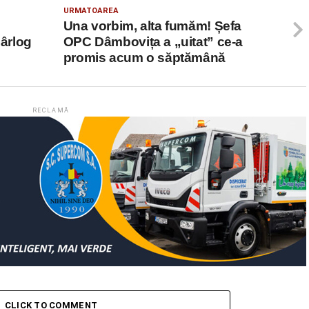
URMATOAREA
Una vorbim, alta fumăm! Șefa
bârlog
OPC Dâmbovița a „uitat” ce-a
promis acum o săptămână
RECLAMĂ
CLICK TO COMMENT