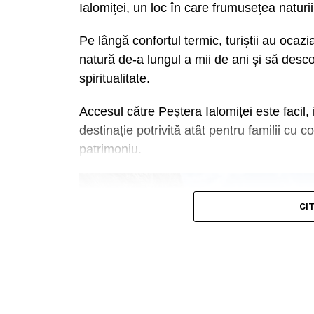
Ialomiței, un loc în care frumusețea naturii
Maratonul de sărbătoare s-a consumat în 
rădăcini adânci în tradiția muncitorească a 
Pe lângă confortul termic, turiștii au oca
administrația publică locală și primarul d
natură de-a lungul a mii de ani și să desco
pe amplasamentul unui teren degradat răm
spiritualitate.
această zonă de odihnă și promenadă, amen
teren de sport și foișoare. Și, ca într-un t
Accesul către Peștera Ialomiței este facil,
lumea mulțumită, și la Șotânga erau întinse
destinație potrivită atât pentru familii cu co
cu tot soiul de produse tradiționale, dulciur
patrimoniu.
erau la loc de cinste, nelipsiți la astfel de 
CI