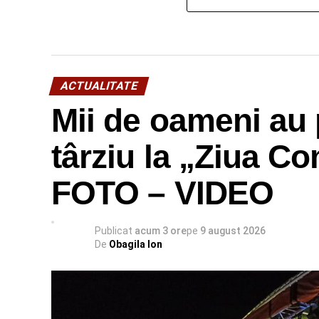
ACTUALITATE
Mii de oameni au 
târziu la „Ziua C
FOTO – VIDEO
Publicat
acum 3 ore
pe
9 august 2026
De
Obagila Ion