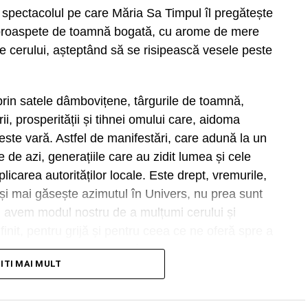
in spectacolul pe care Măria Sa Timpul îl pregătește
le proaspete de toamnă bogată, cu arome de mere
le cerului, așteptând să se risipească vesele peste
rin satele dâmbovițene, târgurile de toamnă,
ii, prosperității și tihnei omului care, aidoma
peste vară. Astfel de manifestări, care adună la un
ele de azi, generațiile care au zidit lumea și cele
icarea autorităților locale. Este drept, vremurile,
își mai găsește azimutul în Univers, nu prea sunt
i, avem modul nostru de a mulțumi cerului și
nit, pentru grijă și pentru ceea ce ne oferă spre a
„Zilele comunelor”, care se încropesc pe ici pe colea,
TITI MAI MULT
 a petrece, pentru a ieși din rutina existențială, au
sc.