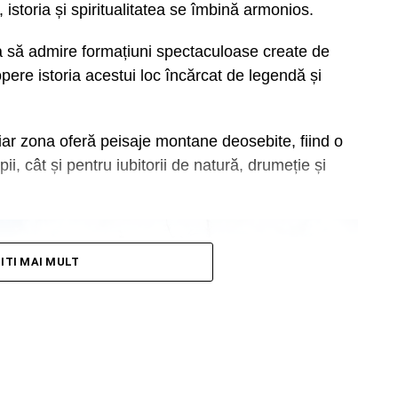
, istoria și spiritualitatea se îmbină armonios.
parcul de recreere din inima comunei, loc cu
localității. Tot în luna august, dar în 2013,
zia să admire formațiuni spectaculoase create de
e atunci și de acum, Constantin Stroe, au inaugurat,
pere istoria acestui loc încărcat de legendă și
as moștenire de la fosta exploatare minieră,
ajată cu alei, bănci, spații de joacă pentru copii,
ârg unde diversitatea este regină, pentru a fi toată
 iar zona oferă peisaje montane deosebite, fiind o
, de-a lungul aleilor de la intrare în parc, tarabe
pii, cât și pentru iubitorii de natură, drumeție și
i, jucării etc. Se vindeau bere și limonadă, iar micii
sărbători.
TITI MAI MULT