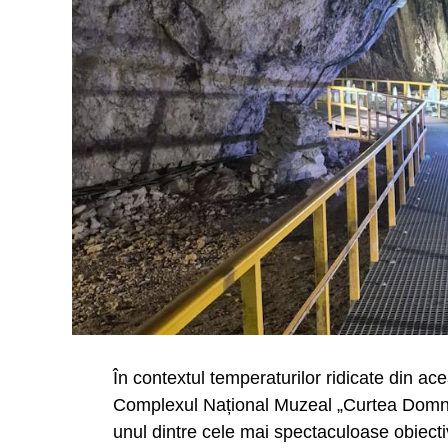
Ieri – 8 august 2026, a fost Șotânga. Înain
a Consiliului Local prilejuită de sărbătoa
În contextul temperaturilor ridicate din a
cuplurile care, în ciuda tuturor vicisitudinil
Complexul Național Muzeal „Curtea Domneas
legați prin încredere și iubire, au depășit b
unul dintre cele mai spectaculoase obiecti