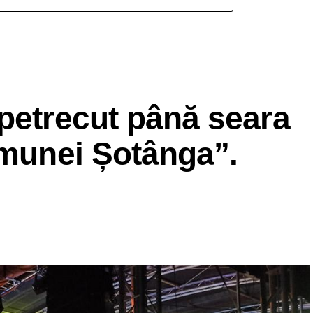
petrecut până seara
omunei Șotânga”.