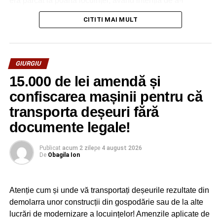
era parcat la poarta locuinței, având intenția de a-l
incendia.
CITITI MAI MULT
Ancheta în acest caz este coordonată de un procuror de
la Parchetul de pe lângă Judecătoria Bolintin Vale. Astăzi,
5 august, a fost dispusă împotriva bărbatului de 51 de ani
GIURGIU
măsura controlului judiciar pentru 60 de zile.
15.000 de lei amendă și
Urmărește Incomod Media și pe Google News
confiscarea mașinii pentru că
transporta deșeuri fără
documente legale!
Publicat
acum 2 zile
pe
4 august 2026
De
Obagila Ion
Atenție cum și unde vă transportați deșeurile rezultate din
demolarra unor construcții din gospodărie sau de la alte
lucrări de modernizare a locuințelor! Amenzile aplicate de