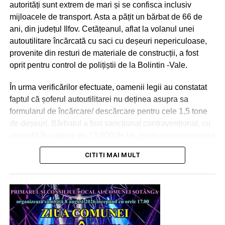
autorități sunt extrem de mari și se confisca inclusiv
mijloacele de transport. Asta a pățit un bărbat de 66 de
ani, din județul Ilfov. Cetățeanul, aflat la volanul unei
autoutilitare încărcată cu saci cu deșeuri nepericuloase,
provenite din resturi de materiale de construcții, a fost
oprit pentru control de polițiștii de la Bolintin -Vale.
În urma verificărilor efectuate, oamenii legii au constatat
faptul că șoferul autoutilitarei nu deținea asupra sa
formularul de încărcare/ descărcare pentru cele 1,5 tone
de deșeuri. Bărbatul a fost sancționat contravențional, cu
amendă în valoare de 15.000 de lei, pentru nerespectarea
prevederilor H.G. nr. 1061/2008 privind transportul
CITITI MAI MULT
deșeurilor periculoase și nepericuloase pe teritoriul
României. Totodată, polițiștii au indisponibilizat și
autoutilitara.
Urmărește Incomod Media și pe Google News