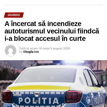
GIURGIU
A încercat să incendieze
autoturismul vecinului fiindcă
i-a blocat accesul în curte
Publicat
acum 18 ore
pe
5 august 2026
De
Obagila Ion