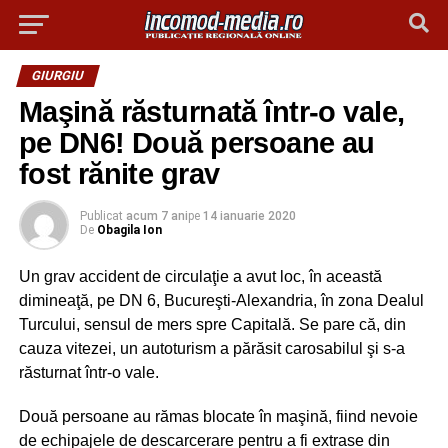
GIURGIU
Maşină răsturnată într-o vale,
pe DN6! Două persoane au
fost rănite grav
Publicat
acum 7 ani
pe
14 ianuarie 2020
De
Obagila Ion
Un grav accident de circulaţie a avut loc, în această
dimineaţă, pe DN 6, Bucureşti-Alexandria, în zona Dealul
Turcului, sensul de mers spre Capitală. Se pare că, din
cauza vitezei, un autoturism a părăsit carosabilul şi s-a
răsturnat într-o vale.
Două persoane au rămas blocate în maşină, fiind nevoie
de echipajele de descarcerare pentru a fi extrase din