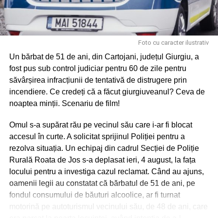
Foto cu caracter ilustrativ
Un bărbat de 51 de ani, din Cartojani, județul Giurgiu, a
fost pus sub control judiciar pentru 60 de zile pentru
săvârșirea infracțiunii de tentativă de distrugere prin
incendiere. Ce credeți că a făcut giurgiuveanul? Ceva de
noaptea minții. Scenariu de film!
Omul s-a supărat rău pe vecinul său care i-ar fi blocat
accesul în curte. A solicitat sprijinul Poliției pentru a
rezolva situația. Un echipaj din cadrul Secției de Poliție
Rurală Roata de Jos s-a deplasat ieri, 4 august, la fața
locului pentru a investiga cazul reclamat. Când au ajuns,
oamenii legii au constatat că bărbatul de 51 de ani, pe
fondul consumului de băuturi alcoolice, ar fi turnat
motorină pe autoturismul vecinului său, de 48 de ani, care