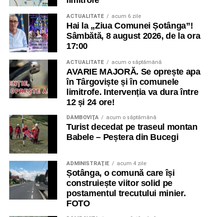
limitrofe
ACTUALITATE
acum 6 zile
Hai la „Ziua Comunei Șotânga”!
Sâmbătă, 8 august 2026, de la ora
17:00
ACTUALITATE
acum o săptămână
AVARIE MAJORĂ. Se oprește apa
în Târgoviște și în comunele
limitrofe. Intervenția va dura între
12 și 24 ore!
DÂMBOVIŢA
acum o săptămână
Turist decedat pe traseul montan
Babele – Peștera din Bucegi
ADMINISTRAŢIE
acum 4 zile
Șotânga, o comună care își
construiește viitor solid pe
postamentul trecutului minier.
FOTO