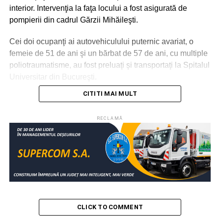
interior. Intervenţia la faţa locului a fost asigurată de
pompierii din cadrul Gărzii Mihăileşti.
Cei doi ocupanţi ai autovehiculului puternic avariat, o
femeie de 51 de ani şi un bărbat de 57 de ani, cu multiple
poliotraumatisme, au fost preluaţi şi transportaţi la Spitalul
Universitar din Bucureşti.
CITITI MAI MULT
RELATIONATE:
ACCIDENT
DN6
GIURGIU
POMPIERI
RECLAMĂ
RĂNIŢI
SOCIAL
VALE
URMATOAREA
Au vrut să aprindă focul în sobă şi au incendiat
toată casa!
NU RATAȚI
Bătrână, găsită carbonizată în casă!
CLICK TO COMMENT