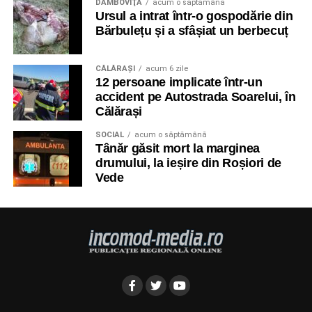
DÂMBOVIŢA
acum o săptămână
Ursul a intrat într-o gospodărie din
Bărbulețu și a sfâșiat un berbecuț
CĂLĂRAŞI
acum 6 zile
12 persoane implicate într-un
accident pe Autostrada Soarelui, în
Călărași
SOCIAL
acum o săptămână
Tânăr găsit mort la marginea
drumului, la ieșire din Roșiori de
Vede