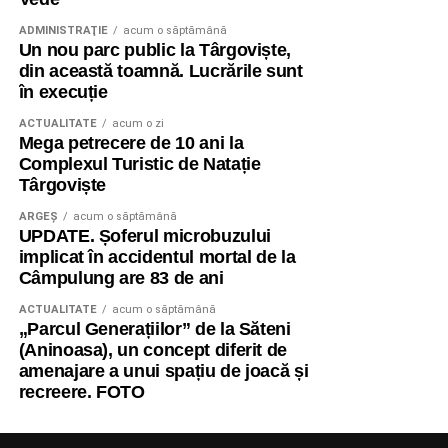
ADMINISTRAŢIE
acum o săptămână
Un nou parc public la Târgoviște,
din această toamnă. Lucrările sunt
în execuție
ACTUALITATE
acum o zi
Mega petrecere de 10 ani la
Complexul Turistic de Natație
Târgoviște
ARGEȘ
acum o săptămână
UPDATE. Șoferul microbuzului
implicat în accidentul mortal de la
Câmpulung are 83 de ani
ACTUALITATE
acum o săptămână
„Parcul Generațiilor” de la Săteni
(Aninoasa), un concept diferit de
amenajare a unui spațiu de joacă și
recreere. FOTO