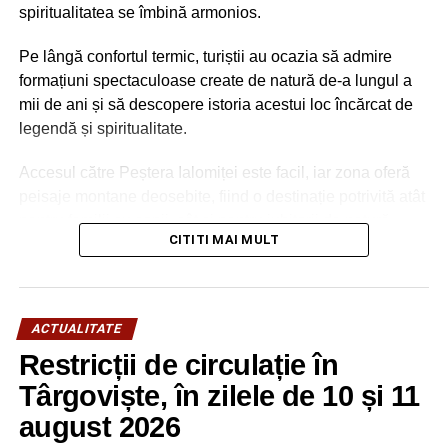
spiritualitatea se îmbină armonios.
Pe lângă confortul termic, turiștii au ocazia să admire
formațiuni spectaculoase create de natură de-a lungul a
mii de ani și să descopere istoria acestui loc încărcat de
legendă și spiritualitate.
Accesul către Peștera Ialomiței este facil, iar zona oferă
peisaje montane deosebite, fiind o destinație potrivită atât
pentru familii cu copii, cât și pentru iubitorii de natură,
CITITI MAI MULT
drumeție și patrimoniu.
ACTUALITATE
Restricții de circulație în
Târgoviște, în zilele de 10 și 11
RELATIONATE:
ACTUALITATE
ADRIAN ŢUŢUIANU
CJ
august 2026
DÂMBOVIŢA
EVACUARE
PARLAMENTARI
PRO ROMÂNIA