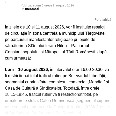
URMATOAREA
Publicat
acum 6 ore
pe
8 august 2026
Cum se desfăşoară activitatea cu publicul la
De
Incomod
Primăria Titu pe perioada stării de urgenţă
Foto arhivă
NU RATAȚI
Incendii de vegetaţie în şapte localităţi din
În zilele de 10 și 11 august 2026, vor fi instituite restricții
Peştera Ialomiţei este situată în localitatea Moroeni,
Dâmboviţa!
de circulație în zona centrală a municipiului Târgoviște,
judetul Dâmboviţa, pe versantul drept al Cheilor Ialomiţei,
pe parcursul manifestărilor religioase prilejuite de
la o altitudine de 1.660 m, scobită în calcarele jurasice ale
sărbătorirea Sfântului Ierarh Nifon – Patriarhul
Muntelui Bătrâna. Numele acesteia vine de la râul
Constantinopolului și Mitropolitul Țării Românești, după
Ialomiţa, care izvorăşte la 10 km distanţă din circul glaciar
cum urmează:
numit Obârşia Ialomiţei, situată sub Vârful Găvanele
(2.479 m), aflat la 600 m de Vârful Omu şi la o distanţă
Luni – 10 august 2026
, în intervalul orar 16:00-20:30, va
mai mică de Vârful Ocolit, numit şi Bucura Dumbravă.
fi restricționat total traficul rutier pe Bulevardul Libertății,
segmentul cuprins între complexul comercial „Mondial” și
Încărcătura deosebită a acestor locuri i-a atras de-a lungul
Casa de Cultură a Sindicatelor. Totodată, între orele
timpului atât pe daci, cât şi pe primii creştini, călugării,
18:15-19:45, traficul rutier va fi restricționat total, pe
care se aflau în căutarea însingurării şi a unui loc de
următoarele străzi: Calea Domnească (segmentul cuprins
rugăciune departe de zgomotul lumii. Se spune că în
între sensul giratoriu de la Colegiul „Ienăchiță Văcărescu”
Peştera Ialomiţei a poposit şi Apostolul Andrei, unul dintre
și Str. Stelea), Str. Stelea și Str. Revoluției.
cei doisprezece apostoli ai lui Iisus Hristos, cel trimis să