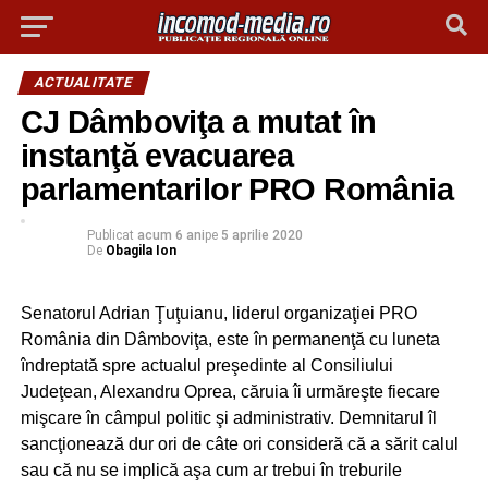
ACTUALITATE
CJ Dâmboviţa a mutat în
instanţă evacuarea
parlamentarilor PRO România
Publicat
acum 6 ani
pe
5 aprilie 2020
De
Obagila Ion
Senatorul Adrian Ţuţuianu, liderul organizaţiei PRO
România din Dâmboviţa, este în permanenţă cu luneta
îndreptată spre actualul preşedinte al Consiliului
Judeţean, Alexandru Oprea, căruia îi urmăreşte fiecare
mişcare în câmpul politic şi administrativ. Demnitarul îl
sancţionează dur ori de câte ori consideră că a sărit calul
sau că nu se implică aşa cum ar trebui în treburile