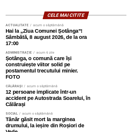
CELE MAI CITITE
ACTUALITATE
acum o săptămână
Hai la „Ziua Comunei Șotânga”!
Sâmbătă, 8 august 2026, de la ora
17:00
ADMINISTRAŢIE
acum 6 zile
Șotânga, o comună care își
construiește viitor solid pe
postamentul trecutului minier.
FOTO
CĂLĂRAŞI
acum o săptămână
12 persoane implicate într-un
accident pe Autostrada Soarelui, în
Călărași
SOCIAL
acum o săptămână
Tânăr găsit mort la marginea
drumului, la ieșire din Roșiori de
Vede