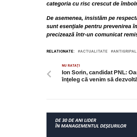
categoria cu risc crescut de îmboln
De asemenea, insistăm pe respectar
sunt esenţiale pentru prevenirea îmb
precizează într-un comunicat remi
RELATIONATE:
ACTUALITATE
ANTIGRIPAL
NU RATAȚI
Ion Sorin, candidat PNL: O
înţeleg că venim să dezvol