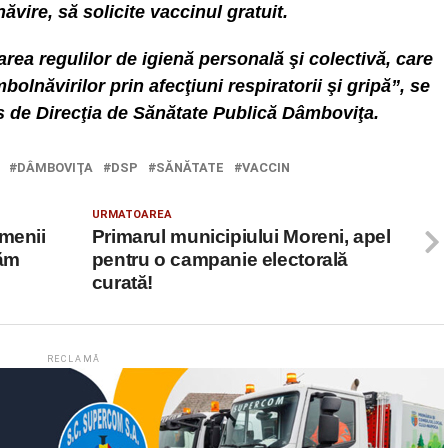
ăvire, să solicite vaccinul gratuit.
ea regulilor de igienă personală şi colectivă, care
olnăvirilor prin afecţiuni respiratorii şi gripă”, se
s de Direcţia de Sănătate Publică Dâmboviţa.
DÂMBOVIŢA
DSP
SĂNĂTATE
VACCIN
URMATOAREA
amenii
Primarul municipiului Moreni, apel
tăm
pentru o campanie electorală
curată!
RECLAMĂ