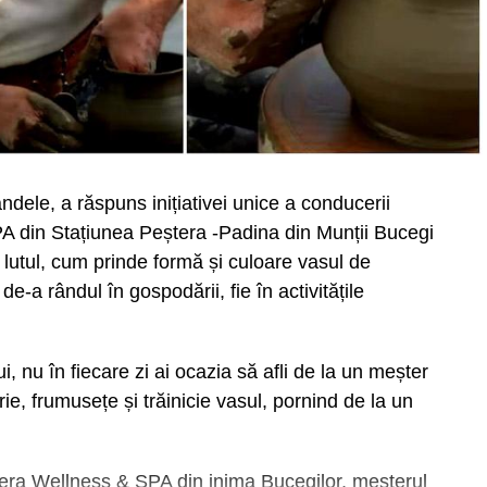
ndele, a răspuns inițiativei unice a conducerii
A din Stațiunea Peștera -Padina din Munții Bucegi
lutul, cum prinde formă și culoare vasul de
e-a rândul în gospodării, fie în activitățile
 nu în fiecare zi ai ocazia să afli de la un meșter
ie, frumusețe și trăinicie vasul, pornind de la un
era Wellness & SPA din inima Bucegilor, meșterul