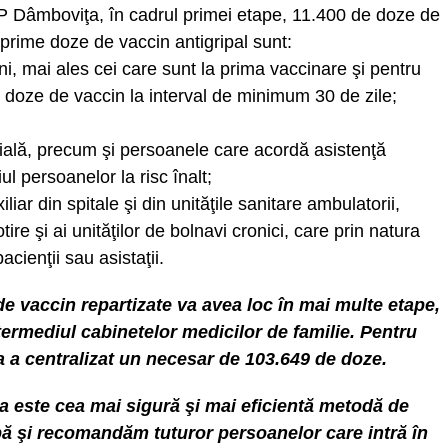
SP Dâmboviţa, în cadrul primei etape, 11.400 de doze de
r prime doze de vaccin antigripal sunt:
ani, mai ales cei care sunt la prima vaccinare şi pentru
 doze de vaccin la interval de minimum 30 de zile;
socială, precum şi persoanele care acordă asistenţă
iul persoanelor la risc înalt;
liar din spitale şi din unităţile sanitare ambulatorii,
rotire şi ai unităţilor de bolnavi cronici, care prin natura
pacienţii sau asistaţii.
 de vaccin repartizate va avea loc în
mai multe etape,
ntermediul cabinetelor medicilor de familie. Pentru
a centralizat un necesar de 103.649 de doze.
 este cea mai sigură şi mai eficientă metodă de
ipă şi recomandăm tuturor persoanelor care intră în