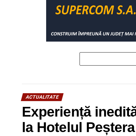
ACTUALITATE
Experiență inedit
la Hotelul Peșter