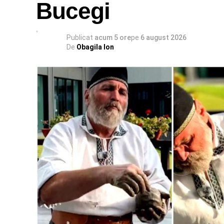
Bucegi
Publicat
acum 5 ore
pe
6 august 2026
De
Obagila Ion