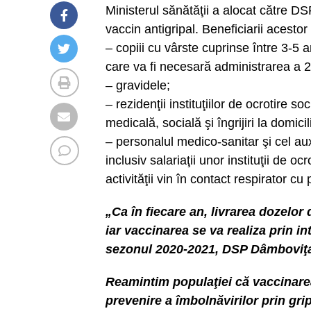
Ministerul sănătăţii a alocat către D
vaccin antigripal. Beneficiarii acesto
– copiii cu vârste cuprinse între 3-5 
care va fi necesară administrarea a 2
– gravidele;
– rezidenţii instituţiilor de ocrotire 
medicală, socială şi îngrijiri la domicil
– personalul medico-sanitar şi cel auxi
inclusiv salariaţii unor instituţii de oc
activităţii vin în contact respirator cu 
„Ca în fiecare an, livrarea dozelor
iar vaccinarea se va realiza prin i
sezonul 2020-2021, DSP Dâmboviţa 
Reamintim populaţiei că vaccinarea
prevenire a îmbolnăvirilor prin gr