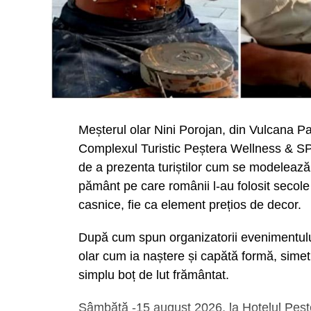
Meșterul olar Nini Porojan, din Vulcana Pa
Complexul Turistic Peștera Wellness & SP
de a prezenta turiștilor cum se modelează 
pământ pe care românii l-au folosit secole d
casnice, fie ca element prețios de decor.
După cum spun organizatorii evenimentului,
olar cum ia naștere și capătă formă, simetr
simplu boț de lut frământat.
Sâmbătă -15 august 2026, la Hotelul Peșt