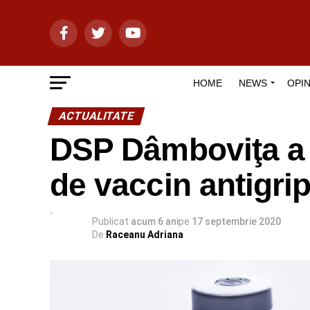
HOME
NEWS
OPIN
ACTUALITATE
DSP Dâmboviţa a 
de vaccin antigrip
Publicat
acum 6 ani
pe
17 septembrie 2020
De
Raceanu Adriana