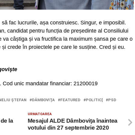
 fac lucrurile, așa construiesc. Singur, e imposibil.
, candidat pentru funcția de președinte al Consiliului
re va câștiga și va fructifica la maximum șansa pe care o
e și crede în proiectele pe care le susține. Cred și eu.
govişte
 Cod unic mandatar financiar: 21200019
NELIU ŞTEFAN
DÂMBOVIŢA
FEATURED
POLITIC[
PSD
URMATOAREA
de la
Mesajul ALDE Dâmboviţa înaintea
votului din 27 septembrie 2020