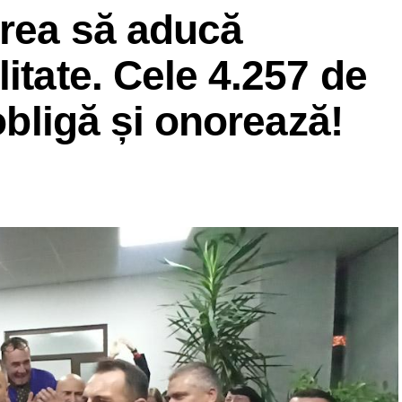
vrea să aducă
itate. Cele 4.257 de
 obligă și onorează!
rității Electorale Permanente nu sunt investigatori.