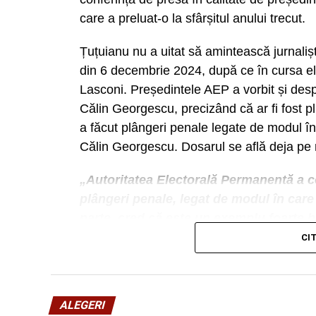
care a preluat-o la sfârșitul anului trecut.
Țuțuianu nu a uitat să amintească jurnalișt
din 6 decembrie 2024, după ce în cursa e
Lasconi. Președintele AEP a vorbit și des
Călin Georgescu, precizând că ar fi fost p
a făcut plângeri penale legate de modul în
Călin Georgescu. Dosarul se află deja pe
„Autoritatea Electorală Permanentă a co
plângeri penale, legat de modul în care 
parte, cred că este un exemplu foarte b
care le are AEP de a identifica finanțăr
CI
îmbunătățirea cadrului normativ”, a pre
ALEGERI