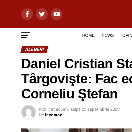
HOME
NEWS
OPIN
ALEGERI
Daniel Cristian St
Târgovişte: Fac e
Corneliu Ştefan
Publicat
acum 6 ani
pe
25 septembrie 2020
De
Incomod