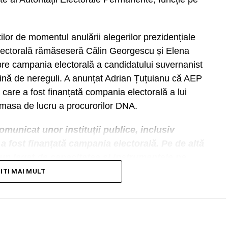
ilor de momentul anulării alegerilor prezidențiale
lectorală rămăseseră Călin Georgescu și Elena
pre campania electorală a candidatului suvernanist
lină de nereguli. A anunțat Adrian Țuțuianu că AEP
 care a fost finanțată compania electorală a lui
 masa de lucru a procurorilor DNA.
municat unor instituții publice, inclusiv
a fost finanțată campania electorală. Pe de altă
un legat de capacitatea și instrumentele pe
ile unor campanii electorale. Aici e nevoie de
TITI MAI MULT
cizat președintele AEP.