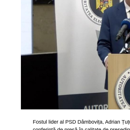
Fostul lider al PSD Dâmbovița, Adrian Țuțu
conferință de presă în calitate de președin