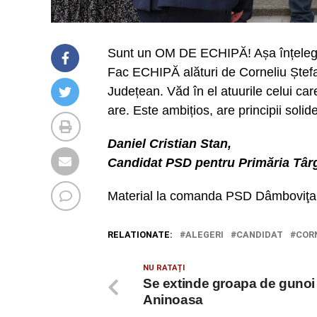
Sunt un OM DE ECHIPĂ! Așa înțeleg să
Fac ECHIPĂ alături de Corneliu Ștefan
Județean. Văd în el atuurile celui ca
are. Este ambițios, are principii solid
Daniel Cristian Stan,
Candidat PSD pentru Primăria Târ
Material la comanda PSD Dâmboviţa.
RELATIONATE:
ALEGERI
CANDIDAT
COR
NU RATAȚI
Se extinde groapa de gunoi 
Aninoasa