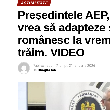
ACTUALITATE
Președintele AEP,
vrea să adapteze 
românesc la vremu
trăim. VIDEO
Publicat
acum 7 luni
pe
21 ianuarie 2026
De
Obagila Ion