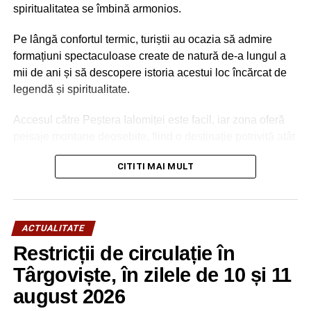
spiritualitatea se îmbină armonios.
Pe lângă confortul termic, turiștii au ocazia să admire
formațiuni spectaculoase create de natură de-a lungul a
mii de ani și să descopere istoria acestui loc încărcat de
legendă și spiritualitate.
Accesul către Peștera Ialomiței este facil, iar zona oferă
peisaje montane deosebite, fiind o destinație potrivită atât
pentru familii cu copii, cât și pentru iubitorii de natură,
CITITI MAI MULT
drumeție și patrimoniu.
ACTUALITATE
Restricții de circulație în
Târgoviște, în zilele de 10 și 11
august 2026