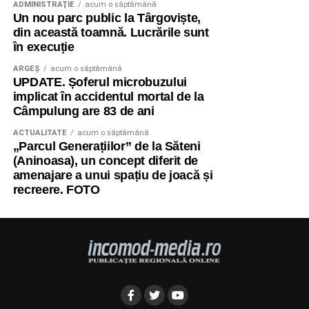
ADMINISTRAŢIE
acum o săptămână
Un nou parc public la Târgoviște,
din această toamnă. Lucrările sunt
în execuție
ARGEȘ
acum o săptămână
UPDATE. Șoferul microbuzului
implicat în accidentul mortal de la
Câmpulung are 83 de ani
ACTUALITATE
acum o săptămână
„Parcul Generațiilor” de la Săteni
(Aninoasa), un concept diferit de
amenajare a unui spațiu de joacă și
recreere. FOTO