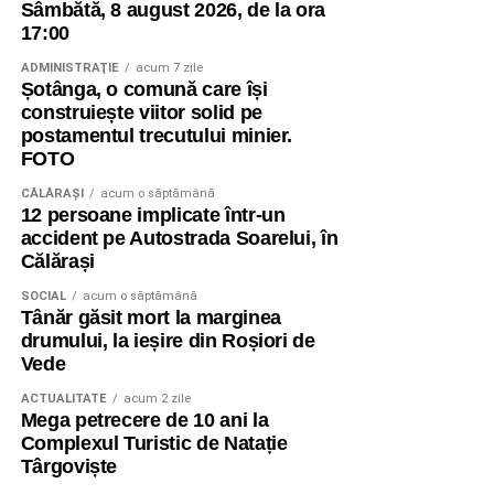
Sâmbătă, 8 august 2026, de la ora
17:00
ADMINISTRAŢIE
acum 7 zile
Șotânga, o comună care își
construiește viitor solid pe
postamentul trecutului minier.
FOTO
CĂLĂRAŞI
acum o săptămână
12 persoane implicate într-un
accident pe Autostrada Soarelui, în
Călărași
SOCIAL
acum o săptămână
Tânăr găsit mort la marginea
drumului, la ieșire din Roșiori de
Vede
ACTUALITATE
acum 2 zile
Mega petrecere de 10 ani la
Complexul Turistic de Natație
Târgoviște