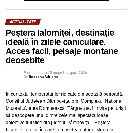
în care puteţi avea încredere şi în viitor!
ACTUALITATE
Peștera Ialomiței, destinație
ideală în zilele caniculare.
Acces facil, peisaje montane
deosebite
Publicat
acum 15 ore
pe
8 august 2026
De
Raceanu Adriana
În contextul temperaturilor ridicate din această perioadă,
Consiliul Județean Dâmbovița, prin Complexul Național
Muzeal „Curtea Domnească” Târgoviște, îi invită pe turiști
să descopere unul dintre cele mai spectaculoase
obiective turistice din județul Dâmbovița – Peștera
Ialomiței, un loc în care frumusețea naturii, istoria și