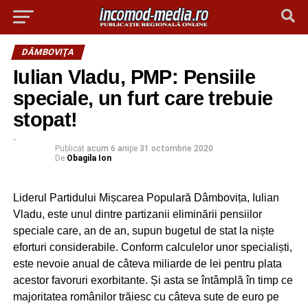
DÂMBOVIŢA
Iulian Vladu, PMP: Pensiile
speciale, un furt care trebuie
stopat!
Publicat
acum 6 ani
pe
31 octombrie 2020
De
Obagila Ion
Liderul Partidului Mișcarea Populară Dâmbovița, Iulian
Vladu, este unul dintre partizanii eliminării pensiilor
speciale care, an de an, supun bugetul de stat la niște
eforturi considerabile. Conform calculelor unor specialiști,
este nevoie anual de câteva miliarde de lei pentru plata
acestor favoruri exorbitante. Și asta se întâmplă în timp ce
majoritatea românilor trăiesc cu câteva sute de euro pe