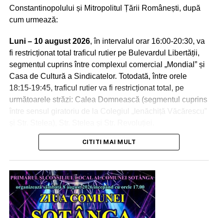
Constantinopolului și Mitropolitul Țării Românești, după
încreştineze populațiile de la Nord de Dunăre.
cum urmează:
Luni – 10 august 2026
, în intervalul orar 16:00-20:30, va
RECLAMA
fi restricționat total traficul rutier pe Bulevardul Libertății,
segmentul cuprins între complexul comercial „Mondial” și
Casa de Cultură a Sindicatelor. Totodată, între orele
18:15-19:45, traficul rutier va fi restricționat total, pe
următoarele străzi: Calea Domnească (segmentul cuprins
între sensul giratoriu de la Colegiul „Ienăchiță Văcărescu”
și Str. Stelea), Str. Stelea și Str. Revoluției.
CITITI MAI MULT
Marți – 11 august 2026
, între orele 06:00-13:00,
Bulevardul Libertății va fi total închis circulației.
De asemenea, nu vor putea fi parcate autoturismele pe
Bulevardul Libertății (segmentul cuprins între complexul
comercial „Mondial” și Casa Sindicatelor), începând cu
ziua de luni, 10 august 2026, ora 15:00, până marți, 11