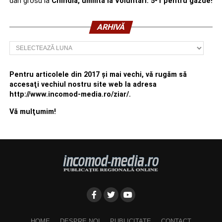
dan grosu
la
Chindia, umilită la Voluntari. 5-1 pentru gazde!
ARHIVĂ
Arhivă
Pentru articolele din 2017 şi mai vechi, vă rugăm să
accesaţi vechiul nostru site web la adresa
http://www.incomod-media.ro/ziar/.
Vă mulţumim!
HOME
DESPRE NOI
PUBLICITATE
CONTACT