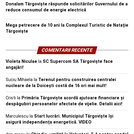
Donalam Târgoviște răspunde solicitărilor Guvernului de a
reduce consumul de energie electrică
Mega petrecere de 10 ani la Complexul Turistic de Natație
Târgoviște
COMENTARII RECENTE
Violeta Niculae
la
SC Supercom SA Târgoviște face
angajări!
Suciu Mihaela
la
Terenul pentru construirea centralei
nucleare de la Doicești costă de 16 ori mai mult!
Cristi
la
Primăria Târgoviște acordă ajutoare financiare și
despăgubiri persoanelor afectate de vijelie. Detalii aici!
Marculescu
la
Start lucrări. Municipiul Târgoviște își
asigură independența energetică. VIDEO