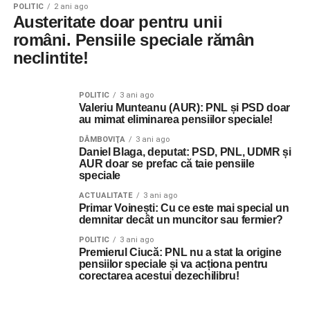
POLITIC
2 ani ago
Austeritate doar pentru unii
români. Pensiile speciale rămân
neclintite!
POLITIC
3 ani ago
Valeriu Munteanu (AUR): PNL și PSD doar
au mimat eliminarea pensiilor speciale!
DÂMBOVIŢA
3 ani ago
Daniel Blaga, deputat: PSD, PNL, UDMR și
AUR doar se prefac că taie pensiile
speciale
ACTUALITATE
3 ani ago
Primar Voinești: Cu ce este mai special un
demnitar decât un muncitor sau fermier?
POLITIC
3 ani ago
Premierul Ciucă: PNL nu a stat la origine
pensiilor speciale și va acționa pentru
corectarea acestui dezechilibru!