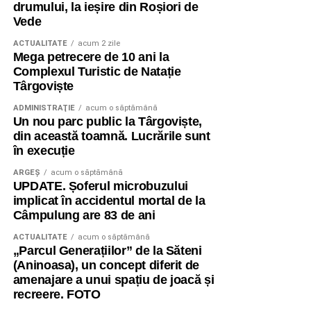
drumului, la ieșire din Roșiori de
Vede
ACTUALITATE
acum 2 zile
Mega petrecere de 10 ani la
Complexul Turistic de Natație
Târgoviște
ADMINISTRAŢIE
acum o săptămână
Un nou parc public la Târgoviște,
din această toamnă. Lucrările sunt
în execuție
ARGEȘ
acum o săptămână
UPDATE. Șoferul microbuzului
implicat în accidentul mortal de la
Câmpulung are 83 de ani
ACTUALITATE
acum o săptămână
„Parcul Generațiilor” de la Săteni
(Aninoasa), un concept diferit de
amenajare a unui spațiu de joacă și
recreere. FOTO