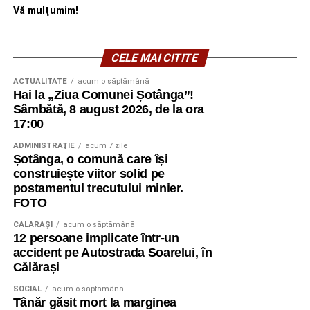
Vă mulţumim!
CELE MAI CITITE
ACTUALITATE
acum o săptămână
Hai la „Ziua Comunei Șotânga”!
Sâmbătă, 8 august 2026, de la ora
17:00
ADMINISTRAŢIE
acum 7 zile
Șotânga, o comună care își
construiește viitor solid pe
postamentul trecutului minier.
FOTO
CĂLĂRAŞI
acum o săptămână
12 persoane implicate într-un
accident pe Autostrada Soarelui, în
Călărași
SOCIAL
acum o săptămână
Tânăr găsit mort la marginea