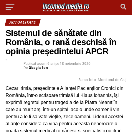
ACTUALITATE
Sistemul de sănătate din
România, o rană deschisă în
opinia președintelui APCR
Publicat
acum 6 ani
pe
18 noiembrie 2020
De
Obagila Ion
Sursa foto: Monitorul de Cluj
Cezar Irimia, președintele Alianței Pacienților Cronici din
România, într-o scrisoare trimisă lui Klaus Iohannis, își
exprimă regretul pentru tragedia de la Piatra Neamț în
care au murit arși într-un spital, acolo unde oamenii vin
pentru a le fi salvate viețile, zece oameni. Liderul acestei
alianțe consideră că vina pentru această nenorocire o
poartă sistemul medical românesc și specialiștii politruci