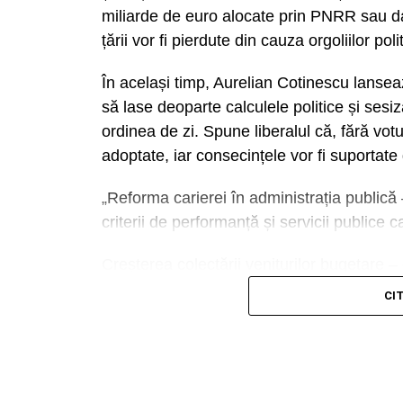
miliarde de euro alocate prin PNRR sau d
țării vor fi pierdute din cauza orgoliilor poli
În același timp, Aurelian Cotinescu lansea
să lase deoparte calculele politice și sesi
ordinea de zi. Spune liberalul că, fără votu
adoptate, iar consecințele vor fi suportate 
„Reforma carierei în administrația public
criterii de performanță și servicii publice
Creșterea colectării veniturilor bugetare –
Un SMS autentic de confirmare TPARK con
combată evaziunea fiscală și să recuperez
CI
• numărul de înmatriculare al autovehiculul
poveri pe contribuabilii corecți.
• durata sesiunii de parcare;
• data și ora expirării sesiunii;
Adoptarea Codului Urbanismului – cca. 972
• costul serviciului.
blocajele administrative trebuie înlocuite c