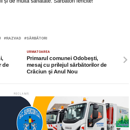
i și de multă sănătate. Sărbători fericite!
J
RAZVAD
SĂRBĂTORI
URMATOAREA
i,
Primarul comunei Odobeşti,
r de
mesaj cu prilejul sărbătorilor de
Crăciun şi Anul Nou
RECLAMĂ