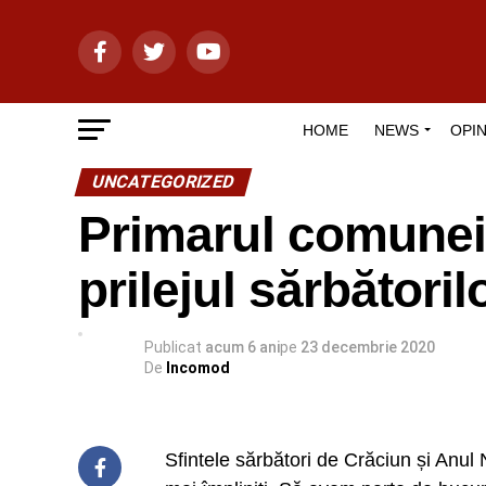
HOME
NEWS
OPIN
UNCATEGORIZED
Primarul comunei
prilejul sărbătoril
Publicat
acum 6 ani
pe
23 decembrie 2020
De
Incomod
Sfintele sărbători de Crăciun și Anul