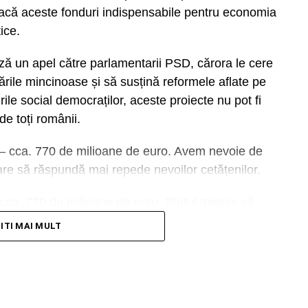
acă aceste fonduri indispensabile pentru economia
tice.
ză un apel către parlamentarii PSD, cărora le cere
zările mincinoase și să susțină reformele aflate pe
rile social democraților, aceste proiecte nu pot fi
de toți românii.
ă – cca. 770 de milioane de euro. Avem nevoie de
 care să răspundă mai repede nevoilor cetățenilor.
 cca. 770 de milioane de euro. Statul trebuie să
ține informații precum:
e banii de la cei care fraudează, nu să pună noi
TITI MAI MULT
ui;
 de milioane de euro. Procedurile interminabile și
u reguli coerente, termene previzibile și autorizații