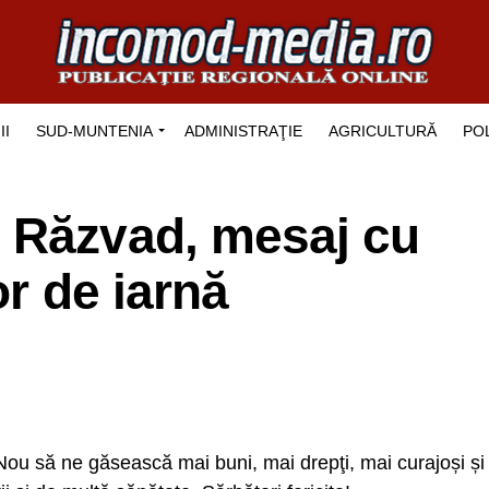
II
SUD-MUNTENIA
ADMINISTRAŢIE
AGRICULTURĂ
POL
 Răzvad, mesaj cu
or de iarnă
 Nou să ne găsească mai buni, mai drepţi, mai curajoși și