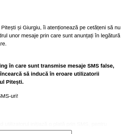
Pitești și Giurgiu, îi atenționează pe cetățeni să nu
drul unor mesaje prin care sunt anunțați în legătură
re.
hing în care sunt transmise mesaje SMS false,
încearcă să inducă în eroare utilizatorii
l Pitești.
SMS-uri!
tilizatorul inițiază o plată prin SMS, pentru