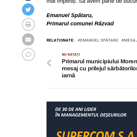
mai împliniți. Să avem parte de bucuri
Emanuel Spătaru,
Primarul comunei Răzvad
RELATIONATE:
EMANUEL SPĂTARU
MESA
NU RATAȚI
Primarul municipiului Moren
mesaj cu prilejul sărbătorilo
iarnă