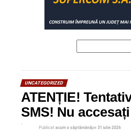
UNCATEGORIZED
ATENȚIE! Tentati
SMS! Nu accesați l
Publicat
acum o săptămână
pe
31 iulie 2026