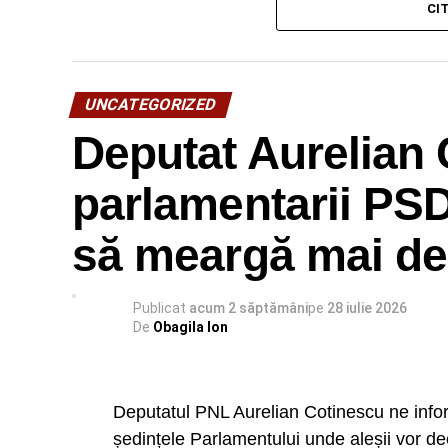
CI
UNCATEGORIZED
Deputat Aurelian 
parlamentarii PSD
să meargă mai de
Publicat
acum 2 săptămâni
pe
28 iulie 2026
De
Obagila Ion
Deputatul PNL Aurelian Cotinescu ne info
ședințele Parlamentului unde aleșii vor d