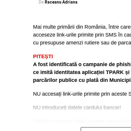
De
Raceanu Adriana
Mai multe primării din România, între care 
acceseze link-urile primite prin SMS în ca
cu presupuse amenzi rutiere sau de parca
PITEȘTI
A fost identificată o campanie de phis
ce imită identitatea aplicației TPARK și 
parcărilor publice cu plată din Municipiu
NU accesați link-urile primite prin aceste 
NU introduceți datele cardului bancar!
TPARK transmite SMS-uri doar atunci când u
confirmarea sesiunii de parcare.