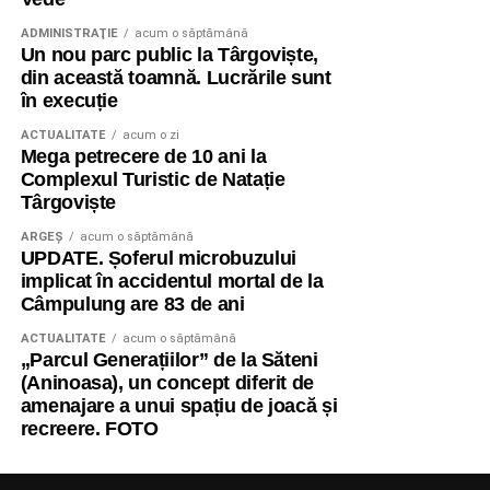
ADMINISTRAŢIE
acum o săptămână
Un nou parc public la Târgoviște,
din această toamnă. Lucrările sunt
în execuție
ACTUALITATE
acum o zi
Mega petrecere de 10 ani la
Complexul Turistic de Natație
Târgoviște
ARGEȘ
acum o săptămână
UPDATE. Șoferul microbuzului
implicat în accidentul mortal de la
Câmpulung are 83 de ani
ACTUALITATE
acum o săptămână
„Parcul Generațiilor” de la Săteni
(Aninoasa), un concept diferit de
amenajare a unui spațiu de joacă și
recreere. FOTO