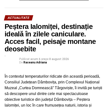
ACTUALITATE
Peștera Ialomiței, destinație
ideală în zilele caniculare.
Acces facil, peisaje montane
deosebite
Publicat
acum 6 ore
pe
8 august 2026
De
Raceanu Adriana
În contextul temperaturilor ridicate din această perioadă,
Consiliul Județean Dâmbovița, prin Complexul Național
Muzeal „Curtea Domnească” Târgoviște, îi invită pe turiști
să descopere unul dintre cele mai spectaculoase
obiective turistice din județul Dâmbovița – Peștera
Ialomiței, un loc în care frumusețea naturii, istoria și