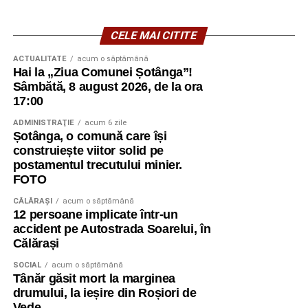
CELE MAI CITITE
ACTUALITATE
acum o săptămână
Hai la „Ziua Comunei Șotânga”!
Sâmbătă, 8 august 2026, de la ora
17:00
ADMINISTRAŢIE
acum 6 zile
Șotânga, o comună care își
construiește viitor solid pe
postamentul trecutului minier.
FOTO
CĂLĂRAŞI
acum o săptămână
12 persoane implicate într-un
accident pe Autostrada Soarelui, în
Călărași
SOCIAL
acum o săptămână
Tânăr găsit mort la marginea
drumului, la ieșire din Roșiori de
Vede