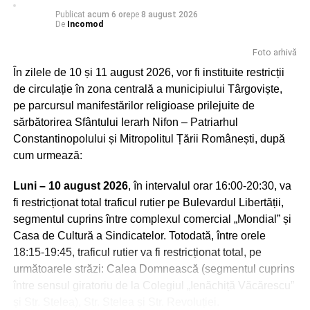
Publicat
acum 6 ore
pe
8 august 2026
De
Incomod
Foto arhivă
În zilele de 10 și 11 august 2026, vor fi instituite restricții
Peştera Ialomiţei este situată în localitatea Moroeni,
de circulație în zona centrală a municipiului Târgoviște,
judetul Dâmboviţa, pe versantul drept al Cheilor Ialomiţei,
pe parcursul manifestărilor religioase prilejuite de
la o altitudine de 1.660 m, scobită în calcarele jurasice ale
sărbătorirea Sfântului Ierarh Nifon – Patriarhul
Muntelui Bătrâna. Numele acesteia vine de la râul
Constantinopolului și Mitropolitul Țării Românești, după
Ialomiţa, care izvorăşte la 10 km distanţă din circul glaciar
cum urmează:
numit Obârşia Ialomiţei, situată sub Vârful Găvanele
(2.479 m), aflat la 600 m de Vârful Omu şi la o distanţă
Luni – 10 august 2026
, în intervalul orar 16:00-20:30, va
mai mică de Vârful Ocolit, numit şi Bucura Dumbravă.
fi restricționat total traficul rutier pe Bulevardul Libertății,
segmentul cuprins între complexul comercial „Mondial” și
Încărcătura deosebită a acestor locuri i-a atras de-a lungul
Casa de Cultură a Sindicatelor. Totodată, între orele
timpului atât pe daci, cât şi pe primii creştini, călugării,
18:15-19:45, traficul rutier va fi restricționat total, pe
care se aflau în căutarea însingurării şi a unui loc de
următoarele străzi: Calea Domnească (segmentul cuprins
rugăciune departe de zgomotul lumii. Se spune că în
între sensul giratoriu de la Colegiul „Ienăchiță Văcărescu”
Peştera Ialomiţei a poposit şi Apostolul Andrei, unul dintre
și Str. Stelea), Str. Stelea și Str. Revoluției.
cei doisprezece apostoli ai lui Iisus Hristos, cel trimis să