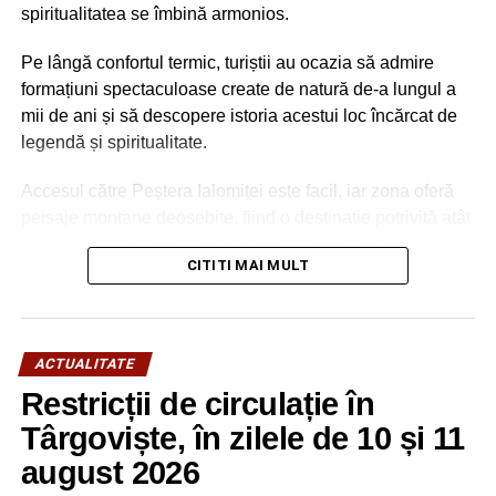
spiritualitatea se îmbină armonios.
Pe lângă confortul termic, turiștii au ocazia să admire
formațiuni spectaculoase create de natură de-a lungul a
mii de ani și să descopere istoria acestui loc încărcat de
legendă și spiritualitate.
Accesul către Peștera Ialomiței este facil, iar zona oferă
peisaje montane deosebite, fiind o destinație potrivită atât
pentru familii cu copii, cât și pentru iubitorii de natură,
CITITI MAI MULT
drumeție și patrimoniu.
ACTUALITATE
Restricții de circulație în
Târgoviște, în zilele de 10 și 11
august 2026