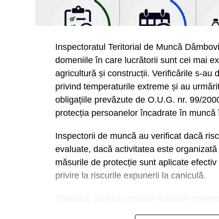
Inspectoratul Teritorial de Muncă Dâmbovița
domeniile în care lucrătorii sunt cei mai e
agricultură și construcții. Verificările s-a
privind temperaturile extreme și au urmărit
obligațiile prevăzute de O.U.G. nr. 99/200
protecția persoanelor încadrate în muncă 
Inspectorii de muncă au verificat dacă risc
evaluate, dacă activitatea este organizată 
măsurile de protecție sunt aplicate efectiv ș
privire la riscurile expunerii la caniculă.
Totodată, au fost urmărite măsurile minime 
asigure în perioadele cu temperaturi extr