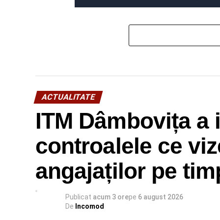
ACTUALITATE
ITM Dâmbovița a i
controalele ce viz
angajaților pe ti
Publicat
acum 3 ore
pe
6 august 2026
De
Incomod