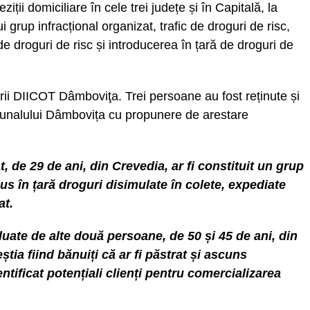
ziții domiciliare în cele trei județe și în Capitală, la
 grup infracțional organizat, trafic de droguri de risc,
de droguri de risc și introducerea în țară de droguri de
rii DIICOT Dâmboviţa. Trei persoane au fost reținute și
bunalului Dâmbovița cu propunere de arestare
t, de 29 de ani, din Crevedia, ar fi constituit un grup
odus în țară droguri disimulate în colete, expediate
at.
eluate de alte două persoane, de 50 și 45 de ani, din
tia fiind bănuiți că ar fi păstrat și ascuns
entificat potențiali clienți pentru comercializarea