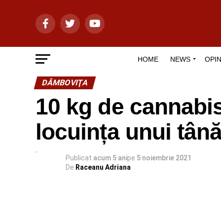
HOME
NEWS
OPIN
DÂMBOVIŢA
10 kg de cannabis,
locuința unui tân
Publicat
acum 5 ani
pe
5 noiembrie 2021
De
Raceanu Adriana