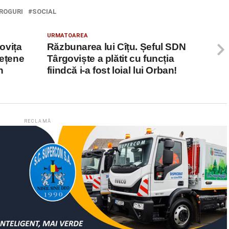
ROGURI
SOCIAL
URMATOAREA
ovița
Răzbunarea lui Cîțu. Șeful SDN
dețene
Târgoviște a plătit cu funcția
n
fiindcă i-a fost loial lui Orban!
RECLAMĂ