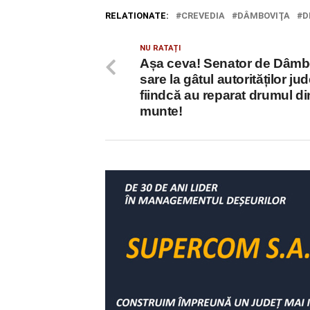
RELATIONATE:
CREVEDIA
DÂMBOVIŢA
D
NU RATAȚI
Așa ceva! Senator de Dâmb
sare la gâtul autorităților ju
fiindcă au reparat drumul di
munte!