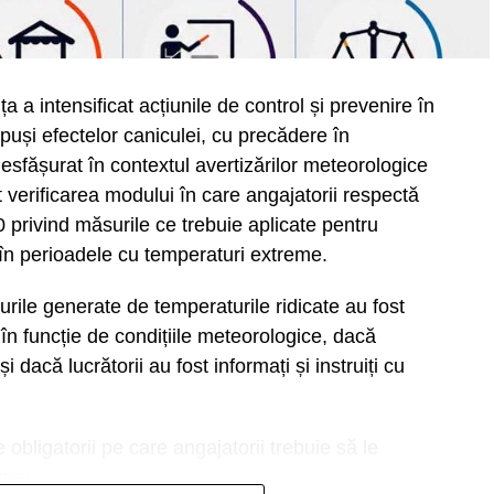
 a intensificat acțiunile de control și prevenire în
xpuși efectelor caniculei, cu precădere în
u desfășurat în contextul avertizărilor meteorologice
 verificarea modului în care angajatorii respectă
0 privind măsurile ce trebuie aplicate pentru
în perioadele cu temperaturi extreme.
urile generate de temperaturile ridicate au fost
în funcție de condițiile meteorologice, dacă
i dacă lucrătorii au fost informați și instruiți cu
obligatorii pe care angajatorii trebuie să le
eme: