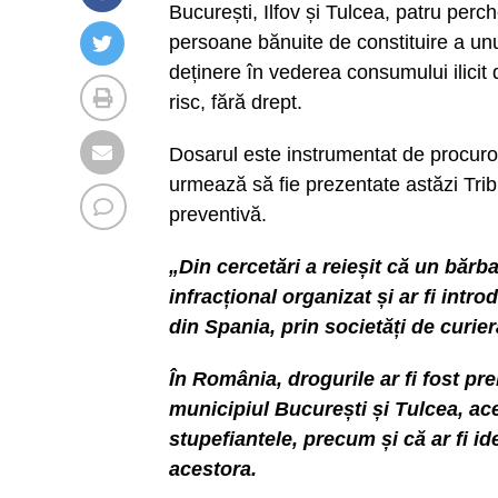
București, Ilfov și Tulcea, patru perche
persoane bănuite de constituire a unui
deținere în vederea consumului ilicit 
risc, fără drept.
Dosarul este instrumentat de procuro
urmează să fie prezentate astăzi Tri
preventivă.
„Din cercetări a reieșit că un bărba
infracțional organizat și ar fi intr
din Spania, prin societăți de curier
În România, drogurile ar fi fost pr
municipiul București și Tulcea, aceș
stupefiantele, precum și că ar fi id
acestora.