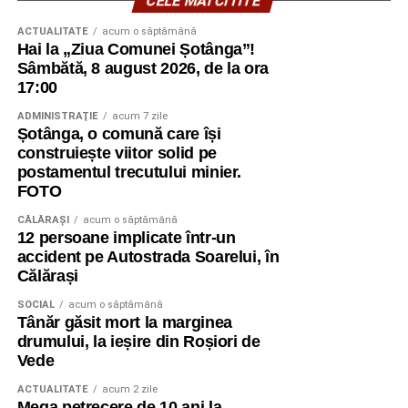
CELE MAI CITITE
ACTUALITATE
acum o săptămână
Hai la „Ziua Comunei Șotânga”!
Sâmbătă, 8 august 2026, de la ora
17:00
ADMINISTRAŢIE
acum 7 zile
Șotânga, o comună care își
construiește viitor solid pe
postamentul trecutului minier.
FOTO
CĂLĂRAŞI
acum o săptămână
12 persoane implicate într-un
accident pe Autostrada Soarelui, în
Călărași
SOCIAL
acum o săptămână
Tânăr găsit mort la marginea
drumului, la ieșire din Roșiori de
Vede
ACTUALITATE
acum 2 zile
Mega petrecere de 10 ani la