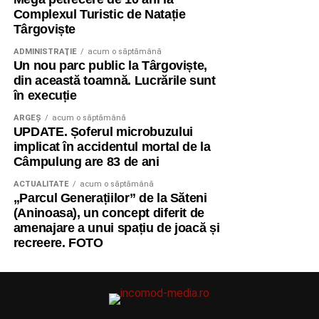
Complexul Turistic de Natație
Târgoviște
ADMINISTRAŢIE
acum o săptămână
Un nou parc public la Târgoviște,
din această toamnă. Lucrările sunt
în execuție
ARGEȘ
acum o săptămână
UPDATE. Șoferul microbuzului
implicat în accidentul mortal de la
Câmpulung are 83 de ani
ACTUALITATE
acum o săptămână
„Parcul Generațiilor” de la Săteni
(Aninoasa), un concept diferit de
amenajare a unui spațiu de joacă și
recreere. FOTO