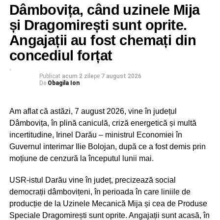
În Partidul Național Liberal Dâmbovița se conturează
Dâmbovița, când uzinele Mija
astăzi o echipă frumoasă, ce reunește experiența, răbdare
și Dragomirești sunt oprite.
și perseverența seniorilor liberali, cu efervescența
Angajații au fost chemați din
generației tinere, cu viziune și inițiativă.
concediul forțat
La mulți ani, PNL! La mulți ani, colegi liberali!
Publicat
acum 2 zile
pe
7 august 2026
De
Obagila Ion
RECLAMA
Am aflat că astăzi, 7 august 2026, vine în județul
Dâmbovița, în plină caniculă, criză energetică și multă
incertitudine, Irinel Darău – ministrul Economiei în
BIROUL DE PRESĂ PNL DÂMBOVIȚA
Guvernul interimar Ilie Bolojan, după ce a fost demis prin
moțiune de cenzură la începutul lunii mai.
Urmărește Incomod Media și pe Google News
USR-istul Darău vine în județ, precizează social
RELATIONATE:
LIBERALI
PNL
POLITIC
SĂRBĂTOARE
democrații dâmbovițeni, în perioada în care liniile de
producție de la Uzinele Mecanică Mija și cea de Produse
URMATOAREA
Speciale Dragomirești sunt oprite. Angajații sunt acasă, în
Proiect de lege care va modifica modul de calcul