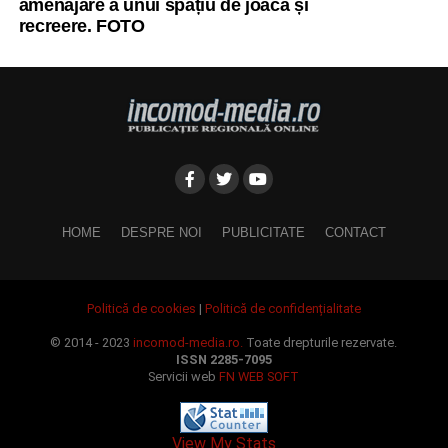
amenajare a unui spațiu de joacă și
recreere. FOTO
HOME
DESPRE NOI
PUBLICITATE
CONTACT
Politică de cookies
|
Politică de confidențialitate
© 2014 - 2023
incomod-media.ro.
Toate drepturile rezervate.
ISSN 2285-7095
Servicii web
FN WEB SOFT
View My Stats