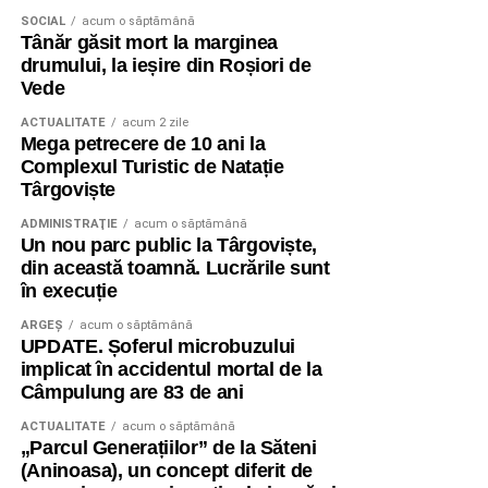
SOCIAL
acum o săptămână
Tânăr găsit mort la marginea
drumului, la ieșire din Roșiori de
Vede
ACTUALITATE
acum 2 zile
Mega petrecere de 10 ani la
Complexul Turistic de Natație
Târgoviște
ADMINISTRAŢIE
acum o săptămână
Un nou parc public la Târgoviște,
din această toamnă. Lucrările sunt
în execuție
ARGEȘ
acum o săptămână
UPDATE. Șoferul microbuzului
implicat în accidentul mortal de la
Câmpulung are 83 de ani
ACTUALITATE
acum o săptămână
„Parcul Generațiilor” de la Săteni
(Aninoasa), un concept diferit de