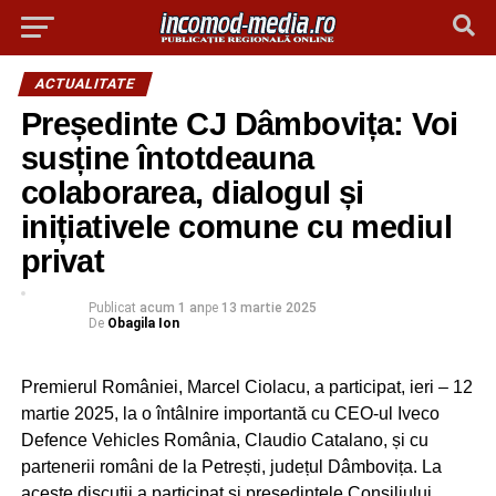
ACTUALITATE
Președinte CJ Dâmbovița: Voi
susține întotdeauna
colaborarea, dialogul și
inițiativele comune cu mediul
privat
Publicat
acum 1 an
pe
13 martie 2025
De
Obagila Ion
Premierul României, Marcel Ciolacu, a participat, ieri – 12
martie 2025, la o întâlnire importantă cu CEO-ul Iveco
Defence Vehicles România, Claudio Catalano, și cu
partenerii români de la Petrești, județul Dâmbovița. La
aceste discuții a participat și președintele Consiliului