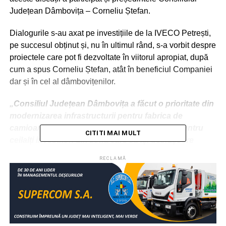
Județean Dâmbovița – Corneliu Ștefan.
Dialogurile s-au axat pe investițiile de la IVECO Petrești,
pe succesul obținut și, nu în ultimul rând, s-a vorbit despre
proiectele care pot fi dezvoltate în viitorul apropiat, după
cum a spus Corneliu Ștefan, atât în beneficiul Companiei
dar și în cel al dâmbovițenilor.
„Consiliul Județean Dâmbovița a făcut o prioritate din
modernizarea infrastructurii pentru fabrica de
camioane militare Iveco de la Petrești, dar și pentru
CITITI MAI MULT
ceilalți investitori din zonă care să își desfășoare
activitatea în condiții optime.
RECLAMĂ
Voi susține întotdeauna colaborarea, dialogul și
inițiativele comune cu mediul privat pentru că aduc
doar lucruri bune: noi locuri de muncă și progresul
comunităților dâmbovițene.