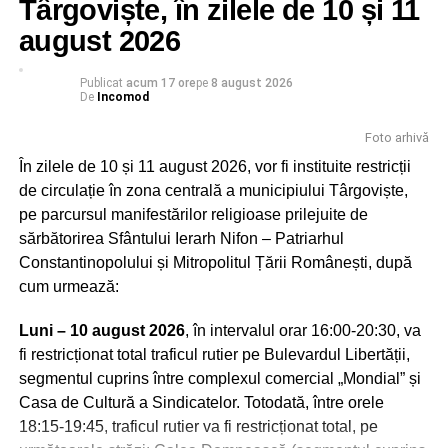
Târgoviște, în zilele de 10 și 11
august 2026
Publicat
acum 17 ore
pe
8 august 2026
De
Incomod
Foto arhivă
În zilele de 10 și 11 august 2026, vor fi instituite restricții
Peştera Ialomiţei este situată în localitatea Moroeni,
de circulație în zona centrală a municipiului Târgoviște,
judetul Dâmboviţa, pe versantul drept al Cheilor Ialomiţei,
pe parcursul manifestărilor religioase prilejuite de
la o altitudine de 1.660 m, scobită în calcarele jurasice ale
sărbătorirea Sfântului Ierarh Nifon – Patriarhul
Muntelui Bătrâna. Numele acesteia vine de la râul
Constantinopolului și Mitropolitul Țării Românești, după
Ialomiţa, care izvorăşte la 10 km distanţă din circul glaciar
cum urmează:
numit Obârşia Ialomiţei, situată sub Vârful Găvanele
(2.479 m), aflat la 600 m de Vârful Omu şi la o distanţă
Luni – 10 august 2026
, în intervalul orar 16:00-20:30, va
mai mică de Vârful Ocolit, numit şi Bucura Dumbravă.
fi restricționat total traficul rutier pe Bulevardul Libertății,
segmentul cuprins între complexul comercial „Mondial” și
Încărcătura deosebită a acestor locuri i-a atras de-a lungul
Casa de Cultură a Sindicatelor. Totodată, între orele
timpului atât pe daci, cât şi pe primii creştini, călugării,
18:15-19:45, traficul rutier va fi restricționat total, pe
care se aflau în căutarea însingurării şi a unui loc de