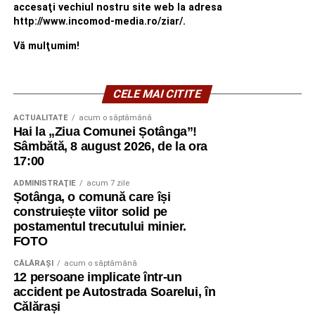
accesaţi vechiul nostru site web la adresa
http://www.incomod-media.ro/ziar/.
Vă mulţumim!
CELE MAI CITITE
ACTUALITATE
acum o săptămână
Hai la „Ziua Comunei Șotânga”!
Sâmbătă, 8 august 2026, de la ora
17:00
ADMINISTRAŢIE
acum 7 zile
Șotânga, o comună care își
construiește viitor solid pe
postamentul trecutului minier.
FOTO
CĂLĂRAŞI
acum o săptămână
12 persoane implicate într-un
accident pe Autostrada Soarelui, în
Călărași