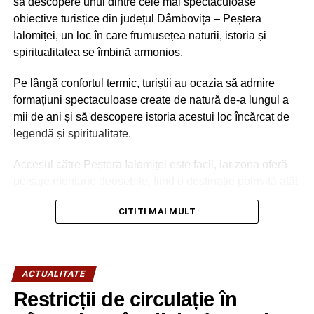
să descopere unul dintre cele mai spectaculoase
NU RATAȚI
obiective turistice din județul Dâmbovița – Peștera
Alertă de Febră Aftoasă! Măsuri dispuse pentru
Ialomiței, un loc în care frumusețea naturii, istoria și
următoarele 30 de zile
spiritualitatea se îmbină armonios.
Pe lângă confortul termic, turiștii au ocazia să admire
formațiuni spectaculoase create de natură de-a lungul a
mii de ani și să descopere istoria acestui loc încărcat de
legendă și spiritualitate.
Accesul către Peștera Ialomiței este facil, iar zona oferă
peisaje montane deosebite, fiind o destinație potrivită atât
pentru familii cu copii, cât și pentru iubitorii de natură,
CITITI MAI MULT
drumeție și patrimoniu.
ACTUALITATE
Restricții de circulație în