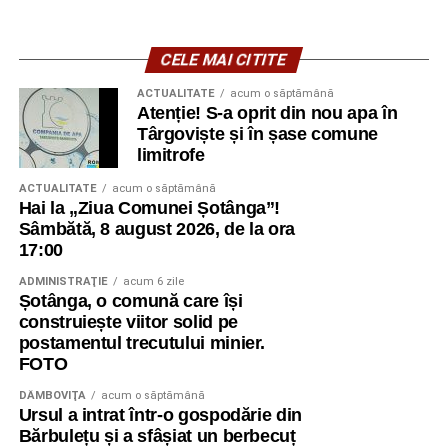
CELE MAI CITITE
ACTUALITATE
acum o săptămână
Atenție! S-a oprit din nou apa în
Târgoviște și în șase comune
limitrofe
ACTUALITATE
acum o săptămână
Hai la „Ziua Comunei Șotânga”!
Sâmbătă, 8 august 2026, de la ora
17:00
ADMINISTRAŢIE
acum 6 zile
Șotânga, o comună care își
construiește viitor solid pe
postamentul trecutului minier.
FOTO
DÂMBOVIŢA
acum o săptămână
Ursul a intrat într-o gospodărie din
Bărbulețu și a sfâșiat un berbecuț