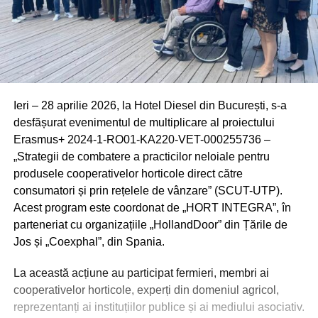
Ieri – 28 aprilie 2026, la Hotel Diesel din București, s-a
desfășurat evenimentul de multiplicare al proiectului
Erasmus+ 2024-1-RO01-KA220-VET-000255736 –
„Strategii de combatere a practicilor neloiale pentru
produsele cooperativelor horticole direct către
consumatori și prin rețelele de vânzare” (SCUT-UTP).
Acest program este coordonat de „HORT INTEGRA”, în
parteneriat cu organizațiile „HollandDoor” din Țările de
Jos și „Coexphal”, din Spania.
La această acțiune au participat fermieri, membri ai
cooperativelor horticole, experți din domeniul agricol,
reprezentanți ai instituțiilor publice și ai mediului asociativ.