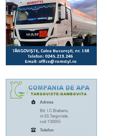
putea fi parcate autoturismele pe Bulevardul Libertății
(segmentul cuprins între complexul „Mondial” și Casa
Sindicatelor), începând cu ziua de luni, 10 august, ora
15:00, până marți, 11 august, ora 15:00, iar pe Strada
Revoluției, în ziua de 10 august, între orele 15:00-
21:00. Totodată, marți, 11 august, între orele 06:00-
13:00, Bulevardul Libertății va fi închis total circulației
rutiere.
RECLAMA
Având în vedere toate acestea, îi rog pe toți cei
afectați să manifeste înțelegere, răbdare și
bunăvoință”, a transmis pr. conf. univ. dr. Ionuț