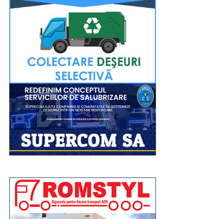
posibilitatea de a participa. Evenimentul religios va fi
transmis în direct pe pagina de Facebook a Arhiepiscopiei
Târgoviștei.
La fel ca și în anii precedenți, la finalul evenimentului de
marți, 11 august, tinerii voluntari din cadrul comitetelor
parohiale vor igieniza, împreună cu angajații Primăriei,
zona Parcului Mitropoliei.
„Așa cum se întâmplă la astfel de manifestări, unii
dintre concetățenii noștri sau cei aflați în tranzit vor fi
temporar afectați de necesarele restricții de circulație.
Astfel, luni, 10 august, între orele 16:00-20:30, traficul
rutier va fi închis total pe Bulevardul Libertății,
segmentul cuprins între complexul „Mondial” și Casa
de Cultură a Sindicatelor. Totodată, între orele 18:15-
19:45, traficul va fi oprit pe Calea Domnească (între
sensul giratoriu de la Colegiul „Ienăchiță Văcărescu”
și Str. Stelea), Str. Stelea și Str. Revoluției. Nu vor