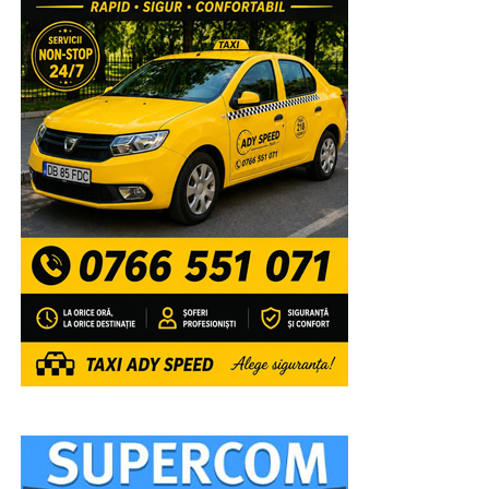
Olimpiadelor și Concursurilor școlare 2025-2026,
precum și profesorilor lor îndrumători, celor 4 elevi
care au obținut media generală 10 la Examenul de
Bacalaureat, precum și unor tineri campioni la diferite
competiții internaționale” a mai spus părintele vicar.
Închinarea la sfintele moaște se va putea face până
seara, târziu, pentru a oferi tuturor credincioșilor