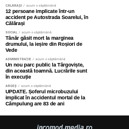
CĂLĂRAŞI
acum o săptămână
12 persoane implicate într-un
accident pe Autostrada Soarelui, în
Călărași
SOCIAL
acum o săptămână
Tânăr găsit mort la marginea
drumului, la ieșire din Roșiori de
Vede
ADMINISTRAŢIE
acum o săptămână
Un nou parc public la Târgoviște,
din această toamnă. Lucrările sunt
în execuție
ARGEȘ
acum o săptămână
UPDATE. Șoferul microbuzului
implicat în accidentul mortal de la
Câmpulung are 83 de ani