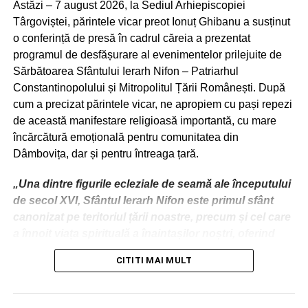
Astăzi – 7 august 2026, la Sediul Arhiepiscopiei
retail și consumatori, vulnerabilităților existente în lanțurile
Târgoviștei, părintele vicar preot Ionuț Ghibanu a susținut
de distribuție, instrumentelor de protecție și modelelor de
o conferință de presă în cadrul căreia a prezentat
bune practici europene, strategiilor de consolidare a
programul de desfășurare al evenimentelor prilejuite de
cooperativelor și creșterii capacității de negociere.
Sărbătoarea Sfântului Ierarh Nifon – Patriarhul
Constantinopolului și Mitropolitul Țării Românești. După
Dialogurile au evidențiat faptul că dezechilibrul de putere
cum a precizat părintele vicar, ne apropiem cu pași repezi
dintre producători și alți actori din lanțul valoric rămâne o
de această manifestare religioasă importantă, cu mare
provocare majoră, iar soluțiile necesită o abordare
încărcătură emoțională pentru comunitatea din
integrată, bazată pe colaborare, organizare și
Dâmbovița, dar și pentru întreaga țară.
profesionalizare.
„Una dintre figurile ecleziale de seamă ale începutului
Totodată a fost realizată și prezentarea modelelor
de secol XVI, Sfântul Ierarh Nifon este primul sfânt
funcționale din alte state membre ale Uniunii Europene.
canonizat pe teritoriul țării noastre, precum și cel care
Din partea Coexphal , Spania, Juan Ignacio Pérez
a înnoit viața spirituală a înaintașilor noștri, oferind
Zamarrón, inginer agronom și director adjunct, a prezentat
premisele marii dezvoltări culturale din deceniile ce au
CITITI MAI MULT
experiența organizației în sprijinirea producătorilor
urmat păstoririi sale.
horticoli din provincia Almería. Acesta a evidențiat rolul
Numele său este strâns legat de utilizarea tiparului, cel
strategic al formării continue a membrilor cooperativelor,