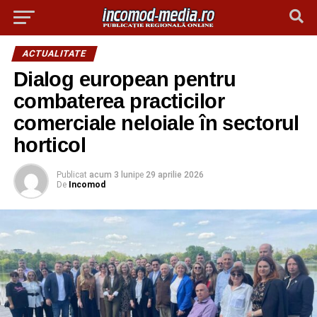
ACTUALITATE
Dialog european pentru
combaterea practicilor
comerciale neloiale în sectorul
horticol
Publicat
acum 3 luni
pe
29 aprilie 2026
De
Incomod