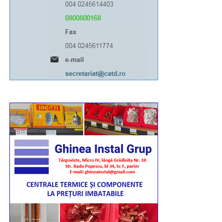
Ghibanu – vicar eparhial al Arhiepiscopiei Târgoviștei.
Urmărește Incomod Media și pe Google News