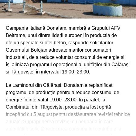
primele locuri la etapa județeană a Olimpiadei Naționale
membrilor în viața cooperativelor, a definirii unei viziuni
de Religie și a Olimpiadei Naționale Interdisciplinare
comune și a adaptării producției la cerințele
„Cultură și spiritualitate românească”, împreună cu
consumatorilor. Totodată, a subliniat rolul digitalizării în
profesorii coordonatori.
Campania italiană Donalam, membră a Grupului AFV
creșterea transparenței, eficienței și puterii de negociere
Beltrame, unul dintre liderii europeni în producția de
în lanțul valoric .
oțeluri speciale și oțel beton, răspunde solicitărilor
RECLAMA
Pe parcursul evenimentului, participanții au analizat
Guvernului Bolojan adresate marilor consumatori
diferențele structurale dintre România, Spania și Țările de
industriali, de a reduce voluntar consumul de energie și
Jos, evidențiindu-se faptul că succesul modelelor
își aliniază programul operațional al unităților din Călărași
europene se bazează pe cooperare reală între
și Târgoviște, în intervalul 19:00–23:00.
producători, planificare pe termen lung, investiții în
La Laminorul din Călărași, Donalam a replanificat
inovare și digitalizare, dezvoltarea unor mecanisme
programul de producție pentru a reduce consumul de
eficiente de acces la piață, profesionalizarea
energie în intervalul 19:00–23:00. În paralel, la
managementului cooperativelor.
Combinatul din Târgoviște, producția a fost oprită
S-a subliniat că, deși aceste modele nu pot fi replicate
începând cu 5 august pentru desfășurarea reviziei tehnice
integral, principiile și mecanismele care stau la baza lor
anuale. Suprapunerea reviziei cu perioada în care
pot fi adaptate la contextul național.
autoritățile solicită reducerea consumului contribuie la