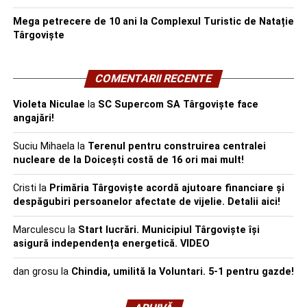
Mega petrecere de 10 ani la Complexul Turistic de Natație
Târgoviște
COMENTARII RECENTE
Violeta Niculae
la
SC Supercom SA Târgoviște face
angajări!
Suciu Mihaela
la
Terenul pentru construirea centralei
nucleare de la Doicești costă de 16 ori mai mult!
Cristi
la
Primăria Târgoviște acordă ajutoare financiare și
despăgubiri persoanelor afectate de vijelie. Detalii aici!
Marculescu
la
Start lucrări. Municipiul Târgoviște își
asigură independența energetică. VIDEO
dan grosu
la
Chindia, umilită la Voluntari. 5-1 pentru gazde!