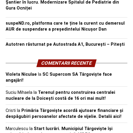
Șantier în lucru. Modernizare Spitalul de Pediatrie din
Gura Ocniței
suspeND.ro, platforma care te ține la curent cu demersul
AUR de suspendare a președintelui Nicușor Dan
Autotren răsturnat pe Autostrada A1, București – Pitești
COMENTARII RECENTE
Violeta Niculae
la
SC Supercom SA Târgoviște face
angajări!
Suciu Mihaela
la
Terenul pentru construirea centralei
nucleare de la Doicești costă de 16 ori mai mult!
Cristi
la
Primăria Târgoviște acordă ajutoare financiare și
despăgubiri persoanelor afectate de vijelie. Detalii aici!
Marculescu
la
Start lucrări. Municipiul Târgoviște își