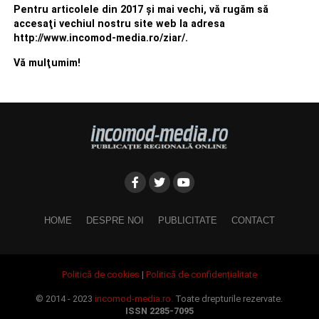
Pentru articolele din 2017 şi mai vechi, vă rugăm să
accesaţi vechiul nostru site web la adresa
http://www.incomod-media.ro/ziar/.
Vă mulţumim!
HOME
DESPRE NOI
PUBLICITATE
CONTACT
Politică de cookies
|
Politică de confidențialitate
© 2014 - 2023
incomod-media.ro.
Toate drepturile rezervate.
ISSN 2285-7095