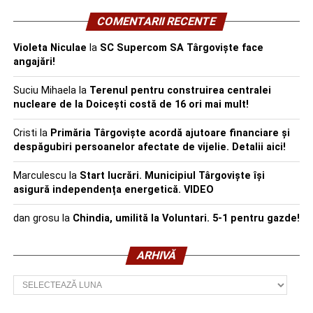
COMENTARII RECENTE
Violeta Niculae
la
SC Supercom SA Târgoviște face
angajări!
Suciu Mihaela
la
Terenul pentru construirea centralei
nucleare de la Doicești costă de 16 ori mai mult!
Cristi
la
Primăria Târgoviște acordă ajutoare financiare și
despăgubiri persoanelor afectate de vijelie. Detalii aici!
Marculescu
la
Start lucrări. Municipiul Târgoviște își
asigură independența energetică. VIDEO
dan grosu
la
Chindia, umilită la Voluntari. 5-1 pentru gazde!
ARHIVĂ
Arhivă