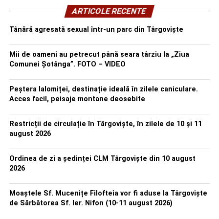
ARTICOLE RECENTE
Tânără agresată sexual într-un parc din Târgoviște
Mii de oameni au petrecut până seara târziu la „Ziua
Comunei Șotânga”. FOTO – VIDEO
Peștera Ialomiței, destinație ideală în zilele caniculare.
Acces facil, peisaje montane deosebite
Restricții de circulație în Târgoviște, în zilele de 10 și 11
august 2026
Ordinea de zi a ședinței CLM Târgoviște din 10 august
2026
Moaștele Sf. Mucenițe Filofteia vor fi aduse la Târgoviște
de Sărbătorea Sf. Ier. Nifon (10-11 august 2026)