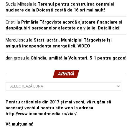
Suciu Mihaela
la
Terenul pentru construirea centralei
nucleare de la Doicești costă de 16 ori mai mult!
Cristi
la
Primăria Târgoviște acordă ajutoare financiare și
despăgubiri persoanelor afectate de vijelie. Detalii aici!
Marculescu
la
Start lucrări. Municipiul Târgoviște își
asigură independența energetică. VIDEO
dan grosu
la
Chindia, umilită la Voluntari. 5-1 pentru gazde!
ARHIVĂ
Arhivă
Pentru articolele din 2017 şi mai vechi, vă rugăm să
accesaţi vechiul nostru site web la adresa
http://www.incomod-media.ro/ziar/.
Vă mulţumim!