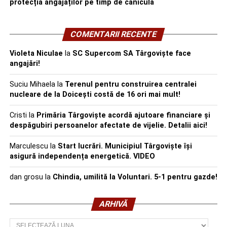
protecția angajaților pe timp de caniculă
COMENTARII RECENTE
Violeta Niculae
la
SC Supercom SA Târgoviște face
angajări!
Suciu Mihaela
la
Terenul pentru construirea centralei
nucleare de la Doicești costă de 16 ori mai mult!
Cristi
la
Primăria Târgoviște acordă ajutoare financiare și
despăgubiri persoanelor afectate de vijelie. Detalii aici!
Marculescu
la
Start lucrări. Municipiul Târgoviște își
asigură independența energetică. VIDEO
dan grosu
la
Chindia, umilită la Voluntari. 5-1 pentru gazde!
ARHIVĂ
Arhivă