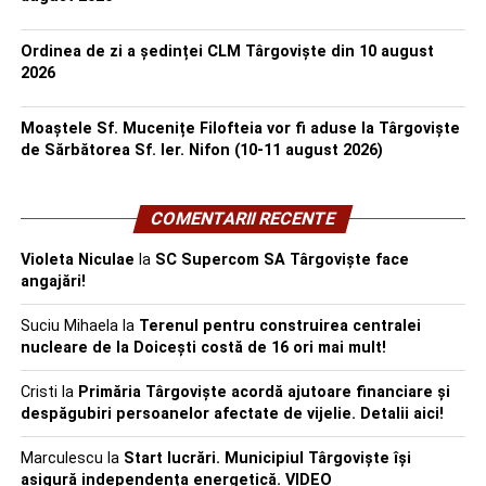
Ordinea de zi a ședinței CLM Târgoviște din 10 august
2026
Moaștele Sf. Mucenițe Filofteia vor fi aduse la Târgoviște
de Sărbătorea Sf. Ier. Nifon (10-11 august 2026)
COMENTARII RECENTE
Violeta Niculae
la
SC Supercom SA Târgoviște face
angajări!
Suciu Mihaela
la
Terenul pentru construirea centralei
nucleare de la Doicești costă de 16 ori mai mult!
Cristi
la
Primăria Târgoviște acordă ajutoare financiare și
despăgubiri persoanelor afectate de vijelie. Detalii aici!
Marculescu
la
Start lucrări. Municipiul Târgoviște își
asigură independența energetică. VIDEO