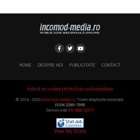
HOME
DESPRE NOI
PUBLICITATE
CONTACT
Politică de cookies
|
Politică de confidențialitate
© 2014 - 2023
incomod-media.ro.
Toate drepturile rezervate.
ISSN 2285-7095
Servicii web
FN WEB SOFT
View My Stats