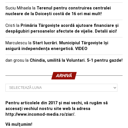
Suciu Mihaela
la
Terenul pentru construirea centralei
nucleare de la Doicești costă de 16 ori mai mult!
Cristi
la
Primăria Târgoviște acordă ajutoare financiare și
despăgubiri persoanelor afectate de vijelie. Detalii aici!
Marculescu
la
Start lucrări. Municipiul Târgoviște își
asigură independența energetică. VIDEO
dan grosu
la
Chindia, umilită la Voluntari. 5-1 pentru gazde!
ARHIVĂ
Arhivă
Pentru articolele din 2017 şi mai vechi, vă rugăm să
accesaţi vechiul nostru site web la adresa
http://www.incomod-media.ro/ziar/.
Vă mulţumim!