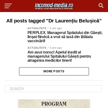
All posts tagged "Dr Laurențiu Belușică"
ACTUALITATE
6 ani ago
PERPLEX. Managerul Spitalului din Găeşti,
linşat fiindcă a vrut să iasă din lălăiala
vaccinării!
ACTUALITATE
6 ani ago
Am avut noroc! Apelul inedit al
managerului Spitalului Găești pentru
atragerea medicilor tineri!
MORE POSTS