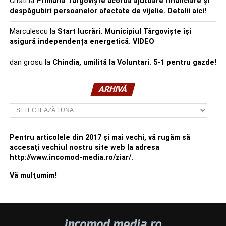
Cristi
la
Primăria Târgoviște acordă ajutoare financiare și
despăgubiri persoanelor afectate de vijelie. Detalii aici!
Marculescu
la
Start lucrări. Municipiul Târgoviște își
asigură independența energetică. VIDEO
dan grosu
la
Chindia, umilită la Voluntari. 5-1 pentru gazde!
ARHIVĂ
Arhivă
Pentru articolele din 2017 şi mai vechi, vă rugăm să
accesaţi vechiul nostru site web la adresa
http://www.incomod-media.ro/ziar/.
Vă mulţumim!