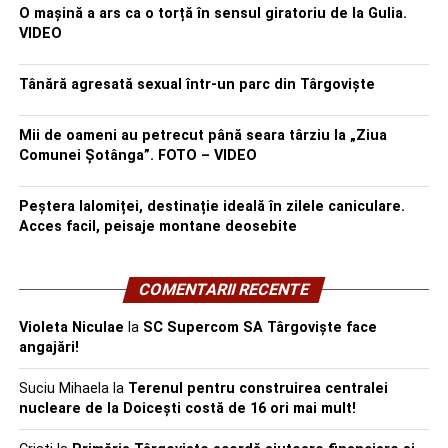
O mașină a ars ca o torță în sensul giratoriu de la Gulia.
VIDEO
Tânără agresată sexual într-un parc din Târgoviște
Mii de oameni au petrecut până seara târziu la „Ziua
Comunei Șotânga”. FOTO – VIDEO
Peștera Ialomiței, destinație ideală în zilele caniculare.
Acces facil, peisaje montane deosebite
COMENTARII RECENTE
Violeta Niculae
la
SC Supercom SA Târgoviște face
angajări!
Suciu Mihaela
la
Terenul pentru construirea centralei
nucleare de la Doicești costă de 16 ori mai mult!