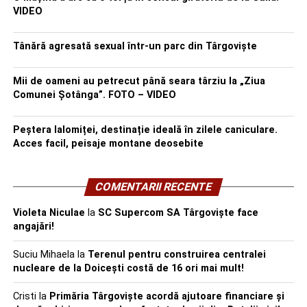
VIDEO
Tânără agresată sexual într-un parc din Târgoviște
Mii de oameni au petrecut până seara târziu la „Ziua
Comunei Șotânga”. FOTO – VIDEO
Peștera Ialomiței, destinație ideală în zilele caniculare.
Acces facil, peisaje montane deosebite
COMENTARII RECENTE
Violeta Niculae
la
SC Supercom SA Târgoviște face
angajări!
Suciu Mihaela
la
Terenul pentru construirea centralei
nucleare de la Doicești costă de 16 ori mai mult!
Cristi
la
Primăria Târgoviște acordă ajutoare financiare și