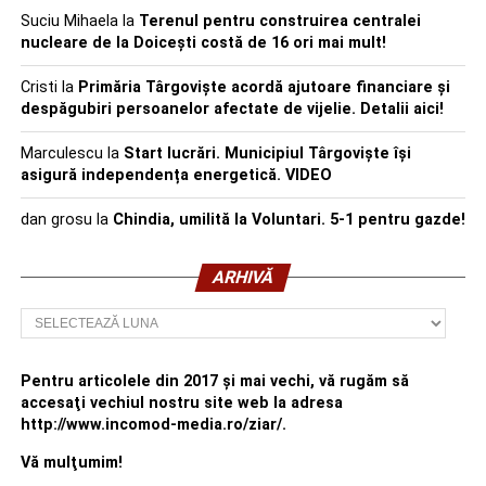
Suciu Mihaela
la
Terenul pentru construirea centralei
nucleare de la Doicești costă de 16 ori mai mult!
Cristi
la
Primăria Târgoviște acordă ajutoare financiare și
despăgubiri persoanelor afectate de vijelie. Detalii aici!
Marculescu
la
Start lucrări. Municipiul Târgoviște își
asigură independența energetică. VIDEO
dan grosu
la
Chindia, umilită la Voluntari. 5-1 pentru gazde!
ARHIVĂ
Arhivă
Pentru articolele din 2017 şi mai vechi, vă rugăm să
accesaţi vechiul nostru site web la adresa
http://www.incomod-media.ro/ziar/.
Vă mulţumim!