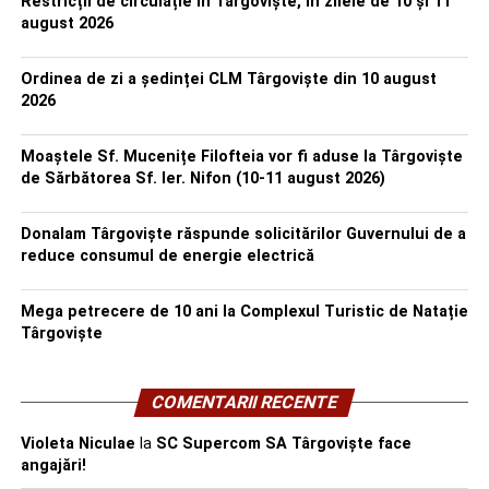
Restricții de circulație în Târgoviște, în zilele de 10 și 11
august 2026
Ordinea de zi a ședinței CLM Târgoviște din 10 august
2026
Moaștele Sf. Mucenițe Filofteia vor fi aduse la Târgoviște
de Sărbătorea Sf. Ier. Nifon (10-11 august 2026)
Donalam Târgoviște răspunde solicitărilor Guvernului de a
reduce consumul de energie electrică
Mega petrecere de 10 ani la Complexul Turistic de Natație
Târgoviște
COMENTARII RECENTE
Violeta Niculae
la
SC Supercom SA Târgoviște face
angajări!