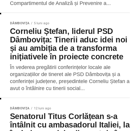
Compartimentul de Analiză și Prevenire a...
DÂMBOVIŢA
5 luni ago
Corneliu Ștefan, liderul PSD
Dâmbovița: Tinerii aduc idei noi
și au ambiția de a transforma
inițiativele în proiecte concrete
În vederea pregătirii conferințelor locale ale
organizațiilor de tineret ale PSD Dâmbovița și a
conferinței județene, președintele Corneliu Ștefan a
avut o întâlnire cu tinerii social...
DÂMBOVIŢA
12 luni ago
Senatorul Titus Corlățean s-a
întâlnit cu ambasadorul Italiei, la