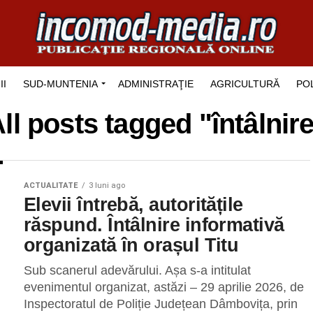
II
SUD-MUNTENIA
ADMINISTRAŢIE
AGRICULTURĂ
POL
ll posts tagged "întâlnir
ACTUALITATE
3 luni ago
Elevii întrebă, autoritățile
răspund. Întâlnire informativă
organizată în orașul Titu
Sub scanerul adevărului. Așa s-a intitulat
evenimentul organizat, astăzi – 29 aprilie 2026, de
Inspectoratul de Poliție Județean Dâmbovița, prin