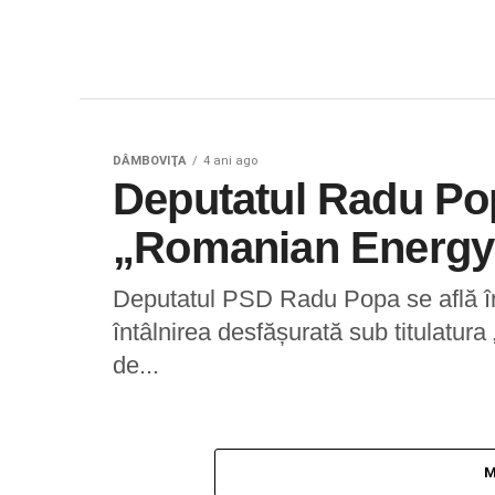
DÂMBOVIŢA
4 ani ago
Deputatul Radu Pop
„Romanian Energy 
Deputatul PSD Radu Popa se află în 
întâlnirea desfășurată sub titulatu
de...
M