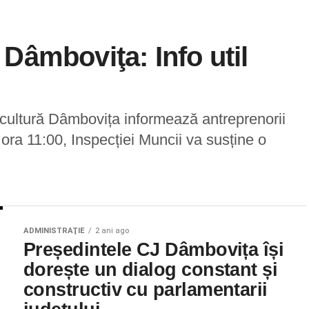
âmboviţa: Info util
cultură Dâmbovița informează antreprenorii
ora 11:00, Inspecției Muncii va susține o
ADMINISTRAŢIE
2 ani ago
Președintele CJ Dâmbovița își
dorește un dialog constant și
constructiv cu parlamentarii