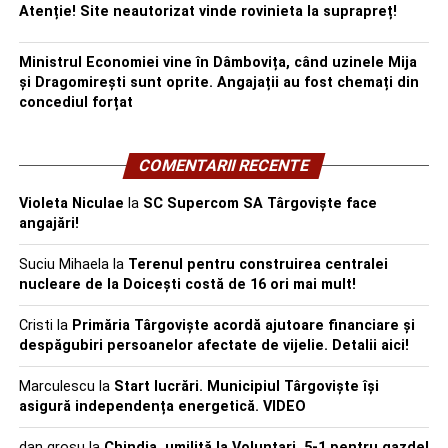
Atenție! Site neautorizat vinde rovinieta la suprapreț!
Ministrul Economiei vine în Dâmbovița, când uzinele Mija
și Dragomirești sunt oprite. Angajații au fost chemați din
concediul forțat
COMENTARII RECENTE
Violeta Niculae
la
SC Supercom SA Târgoviște face
angajări!
Suciu Mihaela
la
Terenul pentru construirea centralei
nucleare de la Doicești costă de 16 ori mai mult!
Cristi
la
Primăria Târgoviște acordă ajutoare financiare și
despăgubiri persoanelor afectate de vijelie. Detalii aici!
Marculescu
la
Start lucrări. Municipiul Târgoviște își
asigură independența energetică. VIDEO
dan grosu
la
Chindia, umilită la Voluntari. 5-1 pentru gazde!