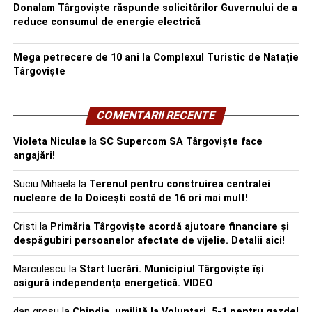
Donalam Târgoviște răspunde solicitărilor Guvernului de a
reduce consumul de energie electrică
Mega petrecere de 10 ani la Complexul Turistic de Natație
Târgoviște
COMENTARII RECENTE
Violeta Niculae
la
SC Supercom SA Târgoviște face
angajări!
Suciu Mihaela
la
Terenul pentru construirea centralei
nucleare de la Doicești costă de 16 ori mai mult!
Cristi
la
Primăria Târgoviște acordă ajutoare financiare și
despăgubiri persoanelor afectate de vijelie. Detalii aici!
Marculescu
la
Start lucrări. Municipiul Târgoviște își
asigură independența energetică. VIDEO
dan grosu
la
Chindia, umilită la Voluntari. 5-1 pentru gazde!