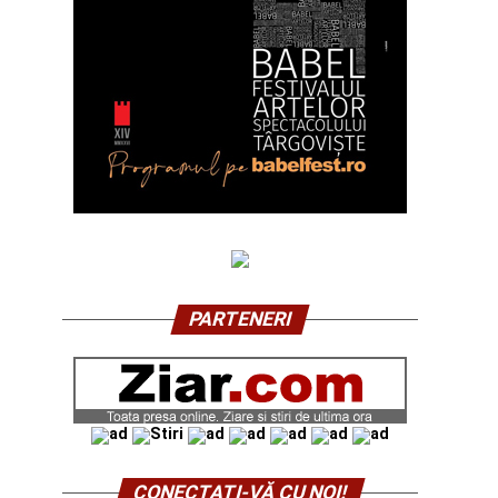
PARTENERI
CONECTAŢI-VĂ CU NOI!