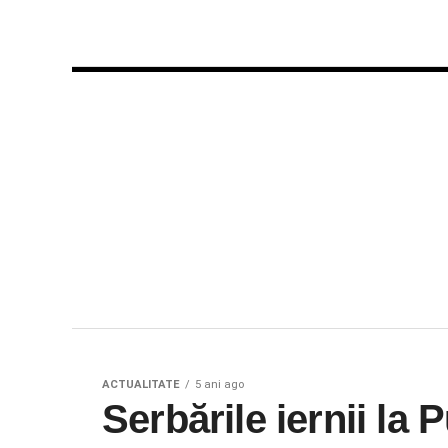
ACTUALITATE
5 ani ago
Serbările iernii la