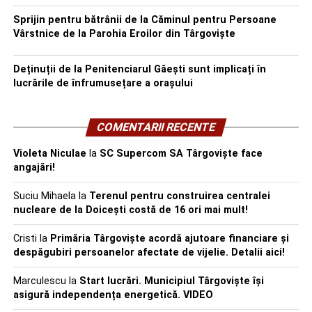
Sprijin pentru bătrânii de la Căminul pentru Persoane
Vârstnice de la Parohia Eroilor din Târgoviște
Deținuții de la Penitenciarul Găești sunt implicați în
lucrările de înfrumusețare a orașului
COMENTARII RECENTE
Violeta Niculae
la
SC Supercom SA Târgoviște face
angajări!
Suciu Mihaela
la
Terenul pentru construirea centralei
nucleare de la Doicești costă de 16 ori mai mult!
Cristi
la
Primăria Târgoviște acordă ajutoare financiare și
despăgubiri persoanelor afectate de vijelie. Detalii aici!
Marculescu
la
Start lucrări. Municipiul Târgoviște își
asigură independența energetică. VIDEO