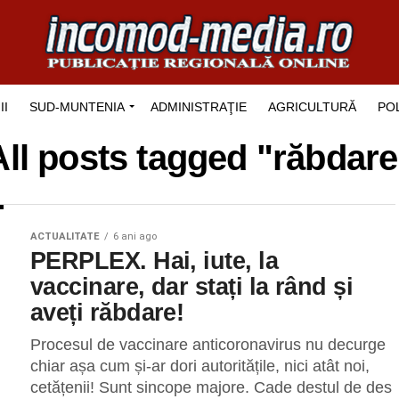
II
SUD-MUNTENIA
ADMINISTRAŢIE
AGRICULTURĂ
POL
All posts tagged "răbdare
ACTUALITATE
6 ani ago
PERPLEX. Hai, iute, la
vaccinare, dar stați la rând și
aveți răbdare!
Procesul de vaccinare anticoronavirus nu decurge
chiar așa cum și-ar dori autoritățile, nici atât noi,
cetățenii! Sunt sincope majore. Cade destul de des