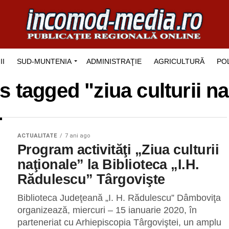
II
SUD-MUNTENIA
ADMINISTRAŢIE
AGRICULTURĂ
POL
s tagged "ziua culturii n
ACTUALITATE
7 ani ago
Program activităţi „Ziua culturii
naţionale” la Biblioteca „I.H.
Rădulescu” Târgovişte
Biblioteca Judeţeană „I. H. Rădulescu” Dâmboviţa
organizează, miercuri – 15 ianuarie 2020, în
parteneriat cu Arhiepiscopia Târgoviştei, un amplu