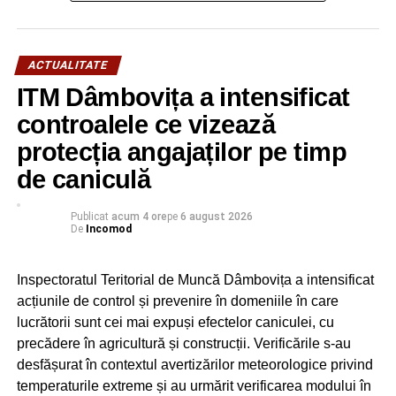
ACTUALITATE
ITM Dâmbovița a intensificat
controalele ce vizează
protecția angajaților pe timp
RECLAMA
de caniculă
Publicat
acum 4 ore
pe
6 august 2026
De
Incomod
RELATIONATE:
ACTUALITATE
DÂMBOVIŢA
FEATURED
Inspectoratul Teritorial de Muncă Dâmbovița a intensificat
ÎNMORMÂNTARE
ION STAN
acțiunile de control și prevenire în domeniile în care
lucrătorii sunt cei mai expuși efectelor caniculei, cu
URMATOAREA
Mesajul fostului premier Adrian Năstase la
precădere în agricultură și construcții. Verificările s-au
moartea deputatului Ion Stan
desfășurat în contextul avertizărilor meteorologice privind
temperaturile extreme și au urmărit verificarea modului în
NU RATAȚI