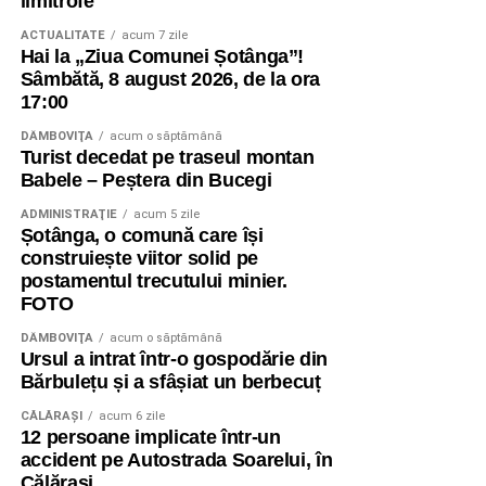
limitrofe
ACTUALITATE
acum 7 zile
Hai la „Ziua Comunei Șotânga”!
Sâmbătă, 8 august 2026, de la ora
17:00
DÂMBOVIŢA
acum o săptămână
Turist decedat pe traseul montan
Babele – Peștera din Bucegi
ADMINISTRAŢIE
acum 5 zile
Șotânga, o comună care își
construiește viitor solid pe
postamentul trecutului minier.
FOTO
DÂMBOVIŢA
acum o săptămână
Ursul a intrat într-o gospodărie din
Bărbulețu și a sfâșiat un berbecuț
CĂLĂRAŞI
acum 6 zile
12 persoane implicate într-un
accident pe Autostrada Soarelui, în
Călărași