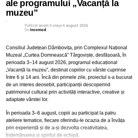
ale programului „Vacanță la
pentru fiecare lucrător pe schimb
muzeu”
– echipamente individuale de protecție adecvate și, acolo
unde natura activității o impune, facilități pentru igiena
personală.
Publicat
acum 5 ore
pe
6 august 2026
De
Incomod
În situațiile în care aceste condiții nu pot fi îndeplinite,
legislația prevede adaptarea programului de lucru sau
Consiliul Județean Dâmbovița, prin Complexul Național
întreruperea temporară a activității, în condițiile legii.
Muzeal „Curtea Domnească” Târgoviște, desfășoară, în
perioada 3–14 august 2026, programul educațional
În cadrul acțiunilor desfășurate în această săptămână,
„Vacanță la muzeu”, destinat copiilor cu vârste cuprinse
inspectorii ITM Dâmbovița au efectuat 24 de controale, în
între 6 și 14 ani. Încă din primele zile, proiectul s-a bucurat
principal la angajatori din domeniile agriculturii și
de un interes deosebit, participanții descoperind
construcțiilor. În majoritatea unităților verificate, inspectorii
patrimoniul cultural prin activități interactive, creative și
au constatat că angajatorii au conștientizat importanța
adaptate vârstei lor.
protejării salariaților în perioadele de caniculă, acordând
o atenție deosebită asigurării apei potabile și hidratării
În perioada 3–6 august, copiii au participat la patru
corespunzătoare a lucrătorilor.
ateliere tematice, fiecare oferindu-le ocazia de a învăța
prin experiență și de a-și dezvolta creativitatea,
îndemânarea și spiritul de echipă.