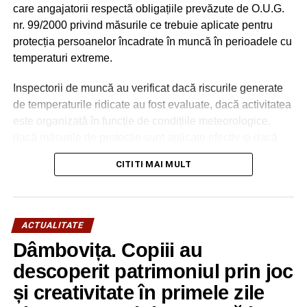
FOTO: La Potlogi, Corbii Mari şi Ulieşti se
care angajatorii respectă obligațiile prevăzute de O.U.G.
lucrează din plin la infrastructura locală
nr. 99/2000 privind măsurile ce trebuie aplicate pentru
protecția persoanelor încadrate în muncă în perioadele cu
temperaturi extreme.
Inspectorii de muncă au verificat dacă riscurile generate
de temperaturile ridicate au fost evaluate, dacă activitatea
este organizată în funcție de condițiile meteorologice,
dacă măsurile de protecție sunt aplicate efectiv și dacă
lucrătorii au fost informați și instruiți cu privire la riscurile
CITITI MAI MULT
expunerii la caniculă.
Totodată, au fost urmărite măsurile minime obligatorii pe
care angajatorii trebuie să le asigure în perioadele cu
ACTUALITATE
temperaturi extreme:
Dâmbovița. Copiii au
– reducerea intensității efortului fizic,
– alternarea perioadelor de lucru cu pauze în locuri
descoperit patrimoniul prin joc
umbrite sau ventilate,
și creativitate în primele zile
– asigurarea unei cantități de 2-4 litri de apă potabilă