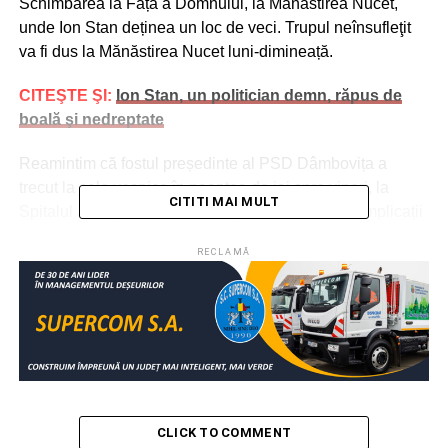
Schimbarea la Față a Domnului, la Mănăstirea Nucet,
unde Ion Stan deținea un loc de veci. Trupul neînsufleţit
va fi dus la Mănăstirea Nucet luni-dimineață.
CITEŞTE ŞI:
Ion Stan, un politician demn, răpus de
boală şi nedreptate
Reamintim că fostul președinte al PSD Dâmbovița a
trecut la cele veșnice în noaptea de joi spre vineri, la
CITITI MAI MULT
Spitalul Județean din Constanța, în urma unor complicații
medicale generate de diabetul de care suferea.
RECLAMĂ
CLICK TO COMMENT