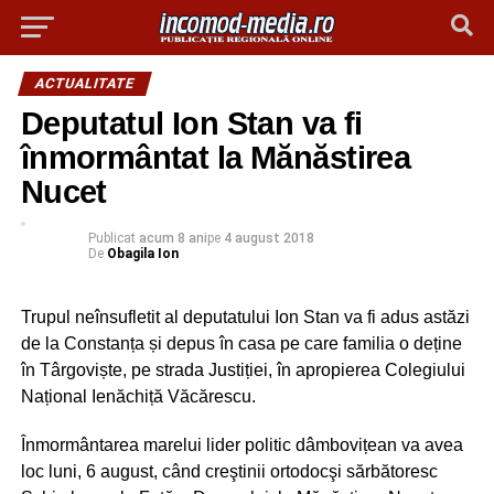
ACTUALITATE
Deputatul Ion Stan va fi
înmormântat la Mănăstirea
Nucet
Publicat
acum 8 ani
pe
4 august 2018
De
Obagila Ion
Trupul neînsufletit al deputatului Ion Stan va fi adus astăzi
de la Constanța și depus în casa pe care familia o deține
în Târgoviște, pe strada Justiției, în apropierea Colegiului
Național Ienăchiță Văcărescu.
Înmormântarea marelui lider politic dâmbovițean va avea
loc luni, 6 august, când creştinii ortodocşi sărbătoresc