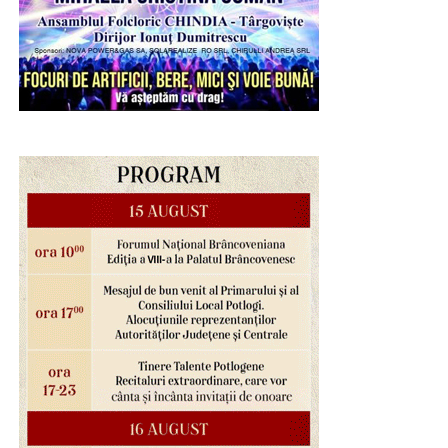
de mediul înconjurător prin reutilizarea creativă a
materialelor.
RECLAMA
Joi, copiii au pătruns în universul artei prin atelierul „Ghid
de lectură a unei opere de artă – Sculptura”. După o
scurtă prezentare a tehnicilor utilizate în sculptură și a
elementelor care definesc această formă de expresie
artistică, participanții au realizat, sub îndrumarea
specialiștilor muzeului, motive decorative prin cioplirea
materialului cu dăltițe, experimentând într-un mod sigur și
adaptat vârstei lor procesul artistic.
Entuziasmul, curiozitatea și implicarea copiilor au