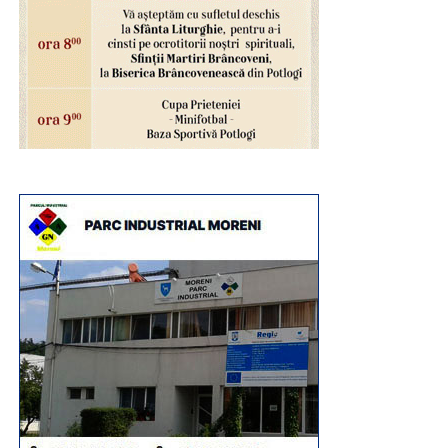
transformat fiecare atelier într-o experiență educativă și
recreativă, demonstrând că muzeul poate fi un spațiu al
descoperirii, al creativității și al învățării prin practică.
Programul „Vacanță la muzeu” continuă în zilele
următoare cu noi activități dedicate istoriei și
patrimoniului: „Micii Tipografi”, „O zi din viață în preistorie”,
„De-a dacii și romanii”, „La curtea lui Vlad Țepeș”, „Unirea
pe înțelesul tuturor” și „Hai la târg! – Târgul Moșilor de la
Târgoviște”, oferind copiilor noi oportunități de a învăța
prin joc și experiențe directe.
Urmărește Incomod Media și pe Google News
RECLAMA