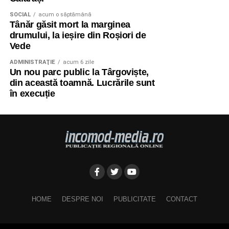
SOCIAL
acum o săptămână
Tânăr găsit mort la marginea
drumului, la ieșire din Roșiori de
Vede
ADMINISTRAŢIE
acum 6 zile
Un nou parc public la Târgoviște,
din această toamnă. Lucrările sunt
în execuție
HOME
DESPRE NOI
PUBLICITATE
CONTACT