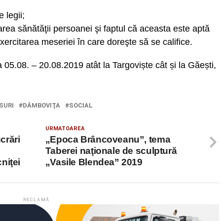
e legii;
area sănătăţii persoanei şi faptul că aceasta este aptă
ercitarea meseriei în care doreşte să se califice.
a 05.08. – 20.08.2019 atât la Targoviște cât și la Găești,
SURI
DÂMBOVIŢA
SOCIAL
URMATOAREA
crări
„Epoca Brâncoveanu”, tema
Taberei naţionale de sculptură
niţei
„Vasile Blendea” 2019
RECLAMĂ