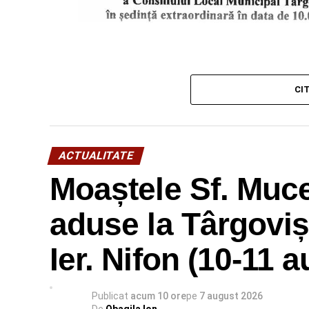
CI
ACTUALITATE
Moaștele Sf. Mucen
aduse la Târgoviș
Ier. Nifon (10-11 
Publicat
acum 10 ore
pe
7 august 2026