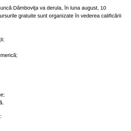
uncă Dâmboviţa va derula, în luna august, 10
surile gratuite sunt organizate în vederea calificării
ii;
umerică;
le;
ă.
: