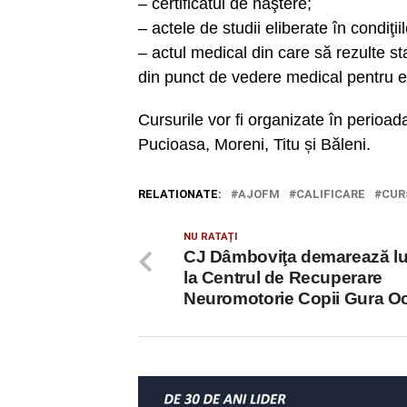
– certificatul de naştere;
– actele de studii eliberate în condiţiil
– actul medical din care să rezulte st
din punct de vedere medical pentru ex
Cursurile vor fi organizate în perioad
Pucioasa, Moreni, Titu și Băleni.
RELATIONATE:
AJOFM
CALIFICARE
CUR
NU RATAȚI
CJ Dâmboviţa demarează lu
la Centrul de Recuperare
Neuromotorie Copii Gura Oc