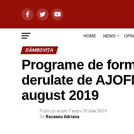
HOME
NEWS
OPIN
DÂMBOVIŢA
Programe de form
derulate de AJOF
august 2019
Publicat
acum 7 ani
pe
31 iulie 2019
De
Raceanu Adriana