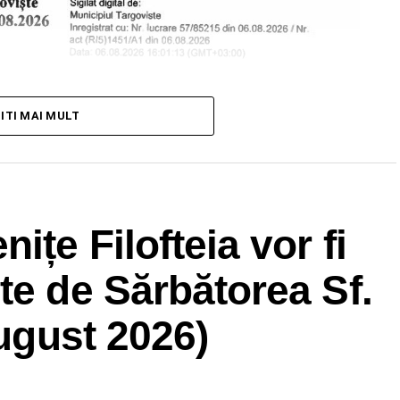
TITI MAI MULT
ițe Filofteia vor fi
te de Sărbătorea Sf.
august 2026)