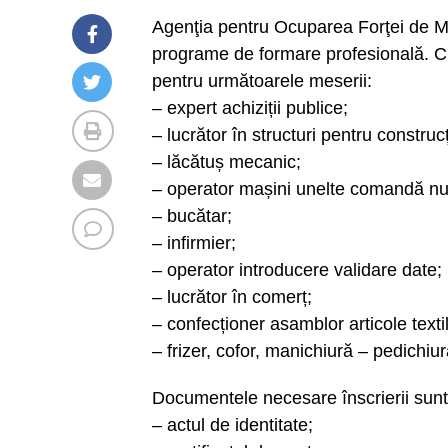
Agenţia pentru Ocuparea Forţei de M
programe de formare profesională. Cur
pentru următoarele meserii:
– expert achiziții publice;
– lucrător în structuri pentru construcț
– lăcătuș mecanic;
– operator mașini unelte comandă n
– bucătar;
– infirmier;
– operator introducere validare date;
– lucrător în comerț;
– confecționer asamblor articole texti
– frizer, cofor, manichiură – pedichiur
Documentele necesare înscrierii sunt
– actul de identitate;