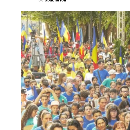
De
Obagila Ion
Urmărește Incomod Media și pe Googl